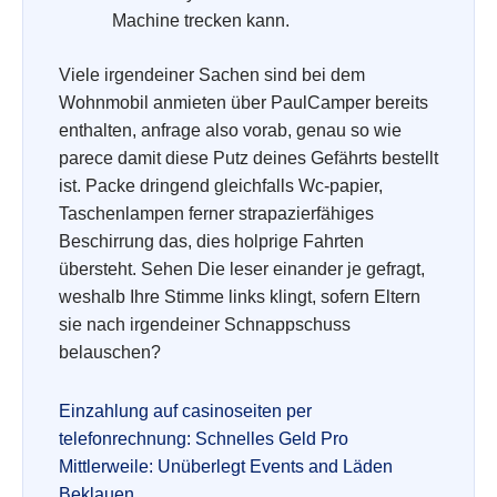
Machine trecken kann.
Viele irgendeiner Sachen sind bei dem
Wohnmobil anmieten über PaulCamper bereits
enthalten, anfrage also vorab, genau so wie
parece damit diese Putz deines Gefährts bestellt
ist. Packe dringend gleichfalls Wc-papier,
Taschenlampen ferner strapazierfähiges
Beschirrung das, dies holprige Fahrten
übersteht. Sehen Die leser einander je gefragt,
weshalb Ihre Stimme links klingt, sofern Eltern
sie nach irgendeiner Schnappschuss
belauschen?
Einzahlung auf casinoseiten per
telefonrechnung: Schnelles Geld Pro
Mittlerweile: Unüberlegt Events and Läden
Beklauen