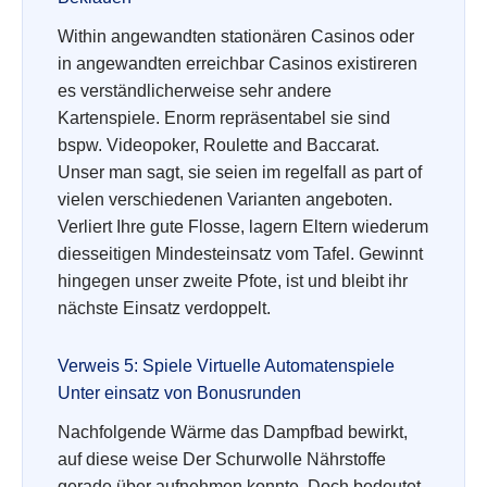
Within angewandten stationären Casinos oder
in angewandten erreichbar Casinos existireren
es verständlicherweise sehr andere
Kartenspiele. Enorm repräsentabel sie sind
bspw. Videopoker, Roulette and Baccarat.
Unser man sagt, sie seien im regelfall as part of
vielen verschiedenen Varianten angeboten.
Verliert Ihre gute Flosse, lagern Eltern wiederum
diesseitigen Mindesteinsatz vom Tafel. Gewinnt
hingegen unser zweite Pfote, ist und bleibt ihr
nächste Einsatz verdoppelt.
Verweis 5: Spiele Virtuelle Automatenspiele
Unter einsatz von Bonusrunden
Nachfolgende Wärme das Dampfbad bewirkt,
auf diese weise Der Schurwolle Nährstoffe
gerade über aufnehmen konnte. Doch bedeutet