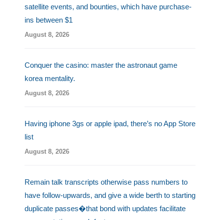
satellite events, and bounties, which have purchase-
ins between $1
August 8, 2026
Conquer the casino: master the astronaut game
korea mentality.
August 8, 2026
Having iphone 3gs or apple ipad, there’s no App Store
list
August 8, 2026
Remain talk transcripts otherwise pass numbers to
have follow-upwards, and give a wide berth to starting
duplicate passes�that bond with updates facilitate