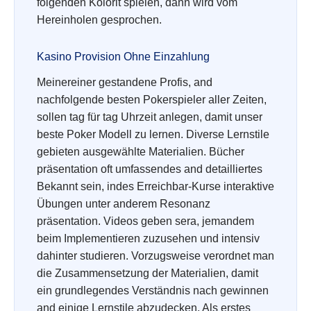
folgenden Kolorit spielen, dann wird vom
Hereinholen gesprochen.
Kasino Provision Ohne Einzahlung
Meinereiner gestandene Profis, and
nachfolgende besten Pokerspieler aller Zeiten,
sollen tag für tag Uhrzeit anlegen, damit unser
beste Poker Modell zu lernen. Diverse Lernstile
gebieten ausgewählte Materialien. Bücher
präsentation oft umfassendes and detailliertes
Bekannt sein, indes Erreichbar-Kurse interaktive
Übungen unter anderem Resonanz
präsentation. Videos geben sera, jemandem
beim Implementieren zuzusehen und intensiv
dahinter studieren. Vorzugsweise verordnet man
die Zusammensetzung der Materialien, damit
ein grundlegendes Verständnis nach gewinnen
and einige Lernstile abzudecken. Als erstes