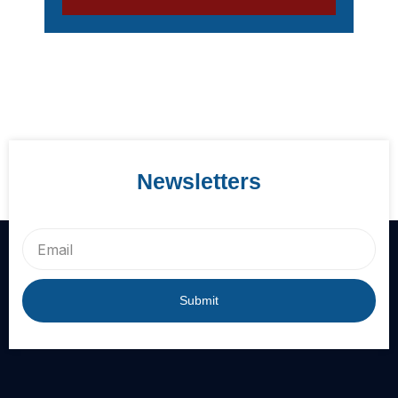
Newsletters
Email
Submit