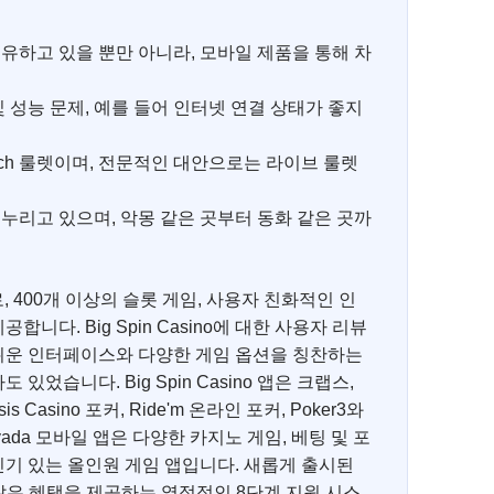
유하고 있을 뿐만 아니라, 모바일 제품을 통해 차
 성능 문제, 예를 들어 인터넷 연결 상태가 좋지
French 룰렛이며, 전문적인 대안으로는 라이브 룰렛
누리고 있으며, 악몽 같은 곳부터 동화 같은 곳까
지로, 400개 이상의 슬롯 게임, 사용자 친화적인 인
다. Big Spin Casino에 대한 사용자 리뷰
쉬운 인터페이스와 다양한 게임 옵션을 칭찬하는
었습니다. Big Spin Casino 앱은 크랩스,
asino 포커, Ride'm 온라인 포커, Poker3와
ada 모바일 앱은 다양한 카지노 게임, 베팅 및 포
인기 있는 올인원 게임 앱입니다. 새롭게 출시된
 더 많은 혜택을 제공하는 열정적인 8단계 지원 시스