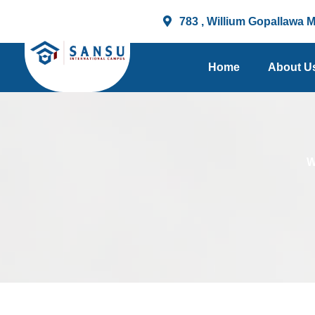
Skip
783 , Willium Gopallawa 
to
content
Home
About U
W