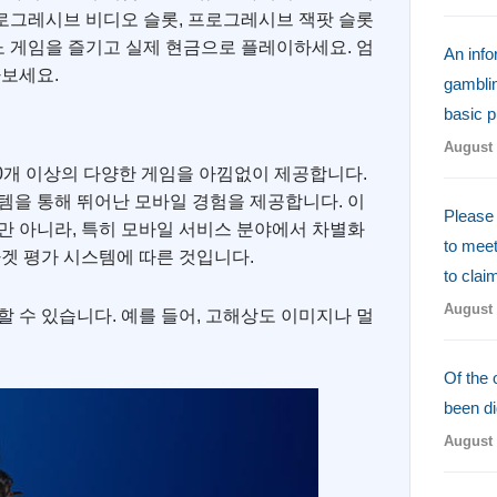
프로그레시브 비디오 슬롯, 프로그레시브 잭팟 슬롯
노 게임을 즐기고 실제 현금으로 플레이하세요. 엄
An info
아보세요.
gamblin
basic p
August 
0개 이상의 다양한 게임을 아낌없이 제공합니다.
을 통해 뛰어난 모바일 경험을 제공합니다. 이
Please 
 아니라, 특히 모바일 서비스 분야에서 차별화
to meet
 타겟 평가 시스템에 따른 것입니다.
to cla
August 
 수 있습니다. 예를 들어, 고해상도 이미지나 멀
Of the 
been di
August 