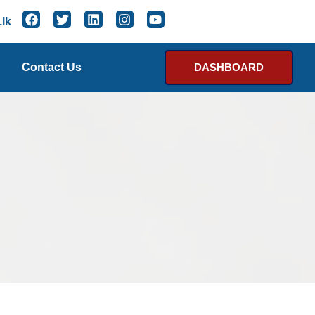
F
T
L
I
Y
lk
a
w
i
n
o
c
i
n
s
u
e
t
k
t
t
b
t
e
a
u
Contact Us
DASHBOARD
o
e
d
g
b
o
r
i
r
e
k
n
a
m