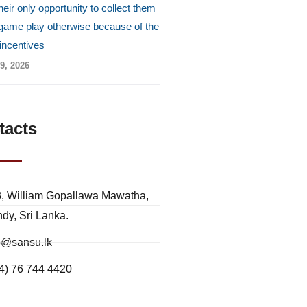
heir only opportunity to collect them
 game play otherwise because of the
 incentives
9, 2026
tacts
, William Gopallawa Mawatha,
dy, Sri Lanka.
o@sansu.lk
4) 76 744 4420