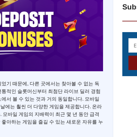
Sub
You
mai
add
었기 때문에, 다른 곳에서는 찾아볼 수 없는 독
전통적인 슬롯머신부터 최첨단 라이브 딜러 경험
에서 볼 수 있는 것과 거의 동일합니다. 모바일
날에는 훨씬 더 다양한 게임을 제공합니다. 온라
 모바일 게임의 지배력이 최근 몇 년 동안 급격
 좋아하는 게임을 즐길 수 있는 새로운 자유를 누