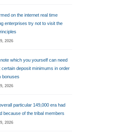
rmed on the internet real time
g enterprises try not to visit the
rinciples
9, 2026
note which you yourself can need
 certain deposit minimums in order
im bonuses
9, 2026
overall particular 149,000 era had
d because of the tribal members
9, 2026