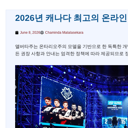
2026년 캐나다 최고의 온라
June 8, 2026
Chaminda Malalasekara
앨버타주는 온타리오주의 모델을 기반으로 한 독특한 개방
든 권장 사항과 안내는 엄격한 정책에 따라 제공되므로 