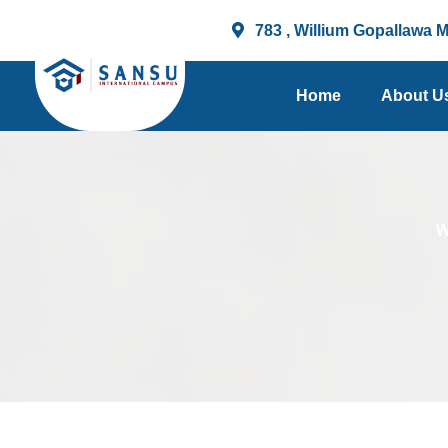
Skip
783 , Willium Gopallawa 
to
content
Home
About U
W