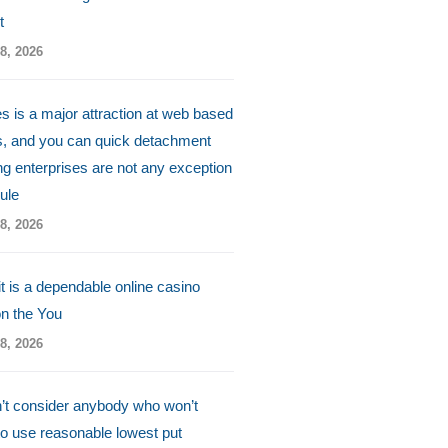
t
8, 2026
 is a major attraction at web based
s, and you can quick detachment
g enterprises are not any exception
rule
8, 2026
it is a dependable online casino
on the You
8, 2026
’t consider anybody who won’t
to use reasonable lowest put