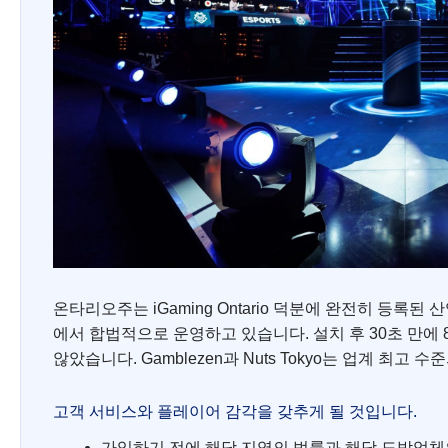
온타리오주는 iGaming Ontario 덕분에 완전히 등록된
에서 합법적으로 운영하고 있습니다. 설치 후 30초 만에
않았습니다.
Gamblezen과 Nuts Tokyo는 업계 최
고객 서비스와 플레이어 감각을 갖추게 될 것입니다.
가입하기 전에 해당 지역의 법률과 해당 도박업체