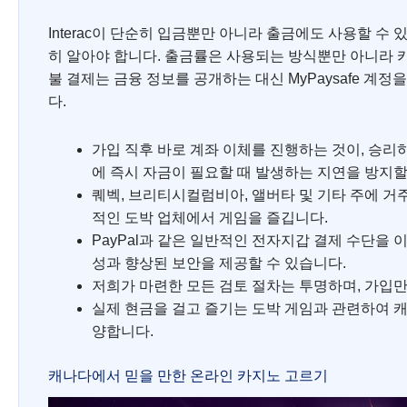
Interac이 단순히 입금뿐만 아니라 출금에도 사용할 수
히 알아야 합니다. 출금률은 사용되는 방식뿐만 아니라 
불 결제는 금융 정보를 공개하는 대신 MyPaysafe 계
다.
가입 직후 바로 계좌 이체를 진행하는 것이, 승리
에 즉시 자금이 필요할 때 발생하는 지연을 방지할
퀘벡, 브리티시컬럼비아, 앨버타 및 기타 주에 
적인 도박 업체에서 게임을 즐깁니다.
PayPal과 같은 일반적인 전자지갑 결제 수단을 이
성과 향상된 보안을 제공할 수 있습니다.
저희가 마련한 모든 검토 절차는 투명하며, 가입만
실제 현금을 걸고 즐기는 도박 게임과 관련하여 캐
양합니다.
캐나다에서 믿을 만한 온라인 카지노 고르기