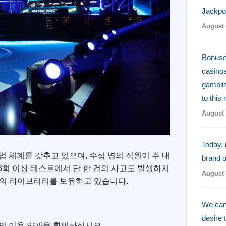
Jackpo
August 
Bonuses
casino
gamblin
to this 
August 
Today, 
 산업 체계를 갖추고 있으며, 수십 명의 직원이 주 내
brand 
 8회 이상 테스트에서 단 한 건의 사고도 발생하지
August 
고 수준의 라이브러리를 보유하고 있습니다.
We can
desire 
의 이용 약관을 확인하십시오.