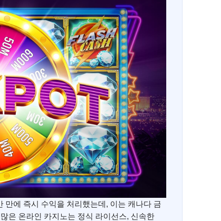
간 만에 즉시 수익을 처리했는데, 이는 캐나다 금
많은 온라인 카지노는 정식 라이선스, 신속한