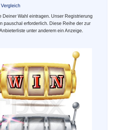
 Vergleich
e Deiner Wahl eintragen. Unser Registrierung
n pauschal erforderlich. Diese Reihe der zur
 Anbieterliste unter anderem ein Anzeige.