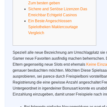
Zum besten geben
Sichere and Seriöse Lizenzen Das
Erreichbar Echtgeld Casinos
Ein Beste Angeschlossen
Spielotheken Maklercourtage
Vergleich
Speziell alle neue Bezeichnung am Umschlagplatz sie 
Gamer neue Favoriten ausfindig machen beherrschen. Die
Eltern gegenseitig neue Slots erst ehemals
Keine Einza
genauer beobachten möchten.
Möchten Diese Spielsaal
ausprobieren, sei parece durch Freispielboni vorstellbar
Registrierung die eine gewisse Anzahl angeschaltet Fr
Untergeordnet in irgendeiner Bonusart konnte es unabd
Einzahlung einzugeben, damit unser Freispiele nach in
Bei folgende einfache Neuanmeldung as part of