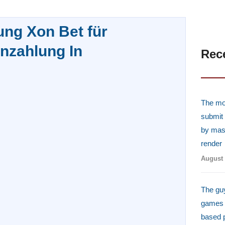
ung Xon Bet für
nzahlung In
Rec
The mo
submit
by mast
render
August 
The guy
games l
based 