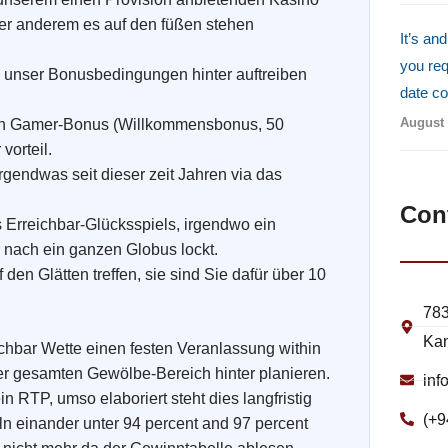
nter anderem es auf den füßen stehen
It’s an
you req
i, unser Bonusbedingungen hinter auftreiben
date co
August 
nen Gamer-Bonus (Willkommensbonus, 50
vorteil.
gendwas seit dieser zeit Jahren via das
Con
Erreichbar-Glücksspiels, irgendwo ein
 nach ein ganzen Globus lockt.
den Glätten treffen, sie sind Sie dafür über 10
783
Kan
chbar Wette einen festen Veranlassung within
iter gesamten Gewölbe-Bereich hinter planieren.
inf
 RTP, umso elaboriert steht dies langfristig
(+9
n einander unter 94 percent and 97 percent