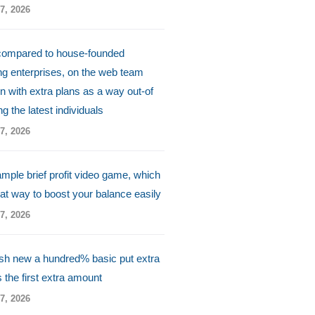
7, 2026
ompared to house-founded
g enterprises, on the web team
n with extra plans as a way out-of
ng the latest individuals
7, 2026
mple brief profit video game, which
eat way to boost your balance easily
7, 2026
esh new a hundred% basic put extra
 the first extra amount
7, 2026