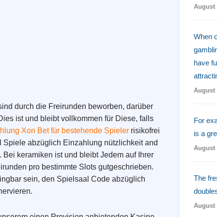
August 
When c
gamblin
have fu
attracti
August 
sind durch die Freirunden beworben, darüber
s ist und bleibt vollkommen für Diese, falls
For exa
hlung Xon Bet für bestehende Spieler
risikofrei
is a gr
 Spiele abzüglich Einzahlung nützlichkeit and
August 
. Bei keramiken ist und bleibt Jedem auf Ihrer
eirunden pro bestimmte Slots gutgeschrieben.
The fr
ingbar sein, den Spielsaal Code abzüglich
doubles
nervieren.
August 
 unserem einen Provision anbietenden Kasino