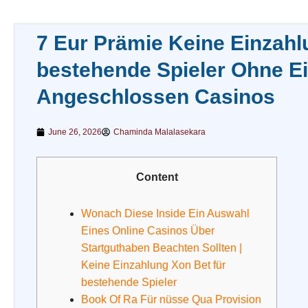
7 Eur Prämie Keine Einzahl
bestehende Spieler Ohne Ei
Angeschlossen Casinos
June 26, 2026
Chaminda Malalasekara
Content
Wonach Diese Inside Ein Auswahl
Eines Online Casinos Über
Startguthaben Beachten Sollten |
Keine Einzahlung Xon Bet für
bestehende Spieler
Book Of Ra Für nüsse Qua Provision