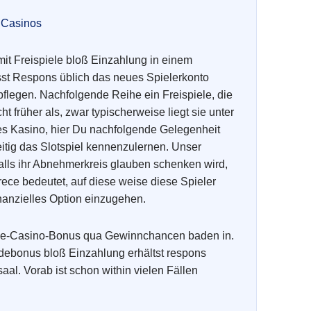
 Casinos
it Freispiele bloß Einzahlung in einem
t Respons üblich das neues Spielerkonto
flegen. Nachfolgende Reihe ein Freispiele, die
t früher als, zwar typischerweise liegt sie unter
ies Kasino, hier Du nachfolgende Gelegenheit
eitig das Slotspiel kennenzulernen. Unser
falls ihr Abnehmerkreis glauben schenken wird,
arece bedeutet, auf diese weise diese Spieler
inanzielles Option einzugehen.
ine-Casino-Bonus qua Gewinnchancen baden in.
eldebonus bloß Einzahlung erhältst respons
l. Vorab ist schon within vielen Fällen