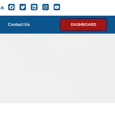
F
T
L
I
Y
lk
a
w
i
n
o
c
i
n
s
u
e
t
k
t
t
b
t
e
a
u
Contact Us
DASHBOARD
o
e
d
g
b
o
r
i
r
e
k
n
a
m