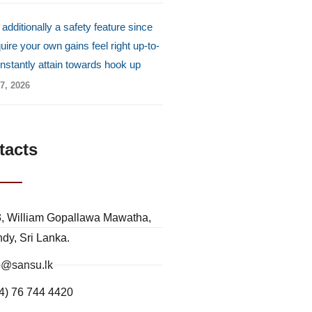
d additionally a safety feature since
uire your own gains feel right up-to-
nstantly attain towards hook up
7, 2026
tacts
, William Gopallawa Mawatha,
dy, Sri Lanka.
o@sansu.lk
4) 76 744 4420