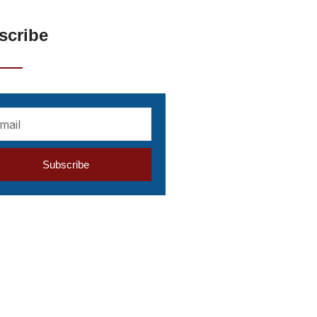
scribe
r
l
ress
Subscribe