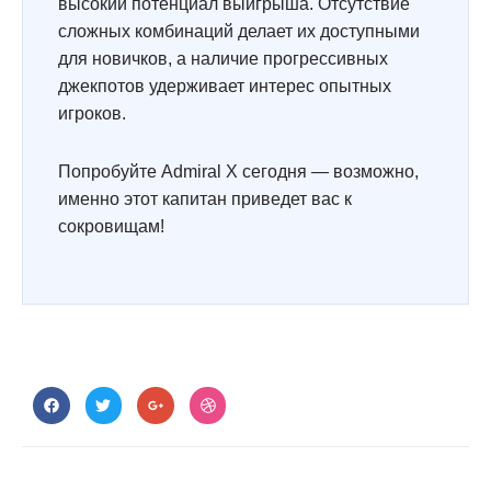
высокий потенциал выигрыша. Отсутствие
сложных комбинаций делает их доступными
для новичков, а наличие прогрессивных
джекпотов удерживает интерес опытных
игроков.
Попробуйте Admiral X сегодня — возможно,
именно этот капитан приведет вас к
сокровищам!
F
T
G
D
a
w
o
r
c
i
o
i
e
t
g
b
b
t
l
b
o
e
e
b
o
r
-
l