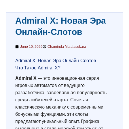
Admiral X: Новая Эра
Онлайн-Слотов
June 10, 2026
Chaminda Malalasekara
Admiral X: Новая Эра Онлайн-Слотов
Что Такое Admiral X?
Admiral X
— это инновационная серия
игровых автоматов от ведущего
разработчика, завоевавшая популярность
среди любителей азарта. Сочетая
классическую механику с современными
бонусными функциями, эти слоты
предлагают уникальный опыт. Графика
выполнена в стиле морской тематики: от