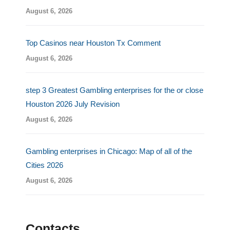
August 6, 2026
Top Casinos near Houston Tx Comment
August 6, 2026
step 3 Greatest Gambling enterprises for the or close
Houston 2026 July Revision
August 6, 2026
Gambling enterprises in Chicago: Map of all of the
Cities 2026
August 6, 2026
Contacts