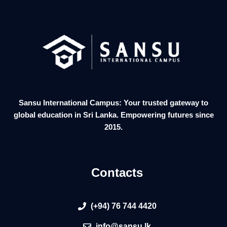
Sansu International Campus: Your trusted gateway to
global education in Sri Lanka. Empowering futures since
2015.
Contacts
(+94) 76 744 4420
info@sansu.lk