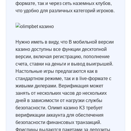
формате, так и через сеть наземных клубов,
что удобно для различных категорий игроков.
Нужно иметь в виду, что В мобильной версии
казино доступны все функции десктопной
версии, включая регистрацию, пополнение
счета, ставки на деньги и вывод выигрышей.
Настольные игры предлагаются как в
стандартном режиме, так и в live-формате с
живыми дилерами. Верификация может
занять от нескольких часов до нескольких
дней в зависимости от нагрузки службы
безопасности. Олимп казино КЗ требует
верификации аккаунта для обеспечения
безопасности финансовых транзакций.
Фриспины выдаются пакетами за депозиты