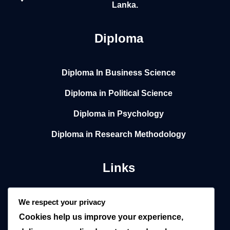
Lanka.
Diploma
Diploma In Business Science
Diploma in Political Science
Diploma in Psychology
Diploma in Research Methodology
Links
Home
We respect your privacy
Cookies help us improve your experience,
About