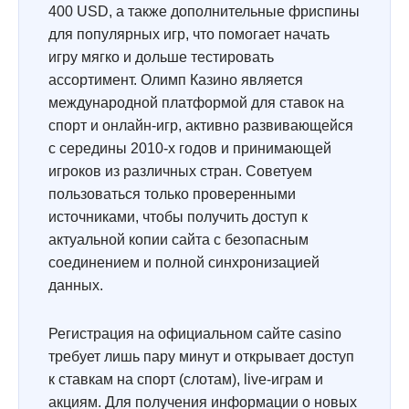
400 USD, а также дополнительные фриспины
для популярных игр, что помогает начать
игру мягко и дольше тестировать
ассортимент. Олимп Казино является
международной платформой для ставок на
спорт и онлайн-игр, активно развивающейся
с середины 2010-х годов и принимающей
игроков из различных стран. Советуем
пользоваться только проверенными
источниками, чтобы получить доступ к
актуальной копии сайта с безопасным
соединением и полной синхронизацией
данных.
Регистрация на официальном сайте casino
требует лишь пару минут и открывает доступ
к ставкам на спорт (слотам), live-играм и
акциям. Для получения информации о новых