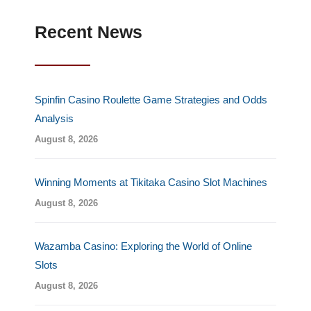
k
p
e
l
u
Recent News
s
-
g
Spinfin Casino Roulette Game Strategies and Odds
Analysis
August 8, 2026
Winning Moments at Tikitaka Casino Slot Machines
August 8, 2026
Wazamba Casino: Exploring the World of Online
Slots
August 8, 2026