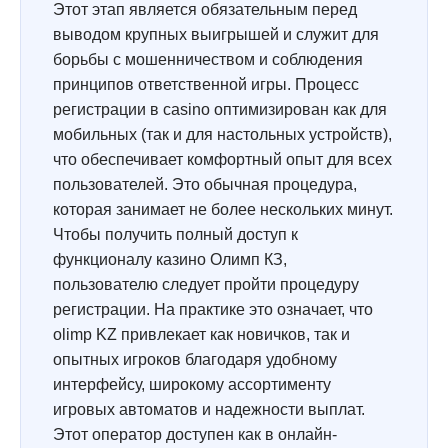
Этот этап является обязательным перед
выводом крупных выигрышей и служит для
борьбы с мошенничеством и соблюдения
принципов ответственной игры. Процесс
регистрации в casino оптимизирован как для
мобильных (так и для настольных устройств),
что обеспечивает комфортный опыт для всех
пользователей. Это обычная процедура,
которая занимает не более нескольких минут.
Чтобы получить полный доступ к
функционалу казино Олимп КЗ,
пользователю следует пройти процедуру
регистрации. На практике это означает, что
olimp KZ привлекает как новичков, так и
опытных игроков благодаря удобному
интерфейсу, широкому ассортименту
игровых автоматов и надежности выплат.
Этот оператор доступен как в онлайн-