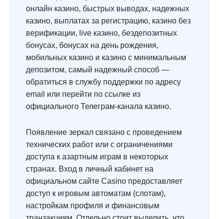
онлайн казино, быстрых выводах, надежных
казино, выплатах за регистрацию, казино без
верификации, live казино, бездепозитных
бонусах, бонусах на день рождения,
мобильных казино и казино с минимальным
депозитом, самый надежный способ —
обратиться в службу поддержки по адресу
email или перейти по ссылке из
официального Телеграм-канала казино.
Появление зеркал связано с проведением
технических работ или с ограничениями
доступа к азартным играм в некоторых
странах. Вход в личный кабинет на
официальном сайте Casino предоставляет
доступ к игровым автоматам (слотам),
настройкам профиля и финансовым
транзакциям. Отдельно стоит выделить, что