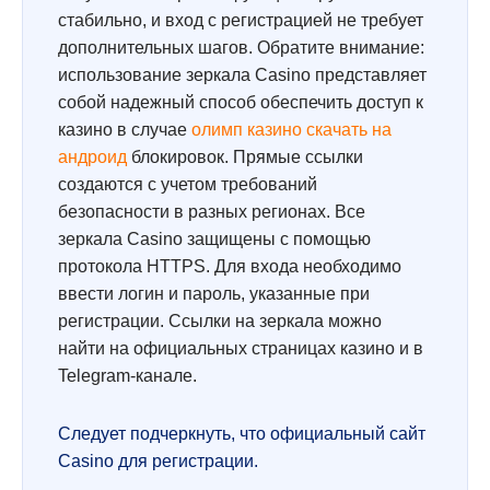
стабильно, и вход с регистрацией не требует
дополнительных шагов. Обратите внимание:
использование зеркала Casino представляет
собой надежный способ обеспечить доступ к
казино в случае
олимп казино скачать на
андроид
блокировок. Прямые ссылки
создаются с учетом требований
безопасности в разных регионах. Все
зеркала Casino защищены с помощью
протокола HTTPS. Для входа необходимо
ввести логин и пароль, указанные при
регистрации. Ссылки на зеркала можно
найти на официальных страницах казино и в
Telegram-канале.
Следует подчеркнуть, что официальный сайт
Casino для регистрации.