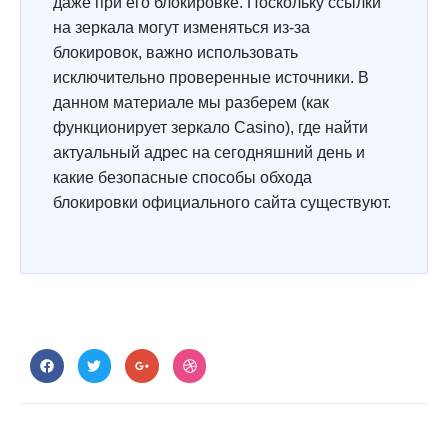
даже при его блокировке. Поскольку ссылки
на зеркала могут изменяться из-за
блокировок, важно использовать
исключительно проверенные источники. В
данном материале мы разберем (как
функционирует зеркало Casino), где найти
актуальный адрес на сегодняшний день и
какие безопасные способы обхода
блокировки официального сайта существуют.
F
T
G
D
a
w
o
r
c
i
o
i
e
t
g
b
b
t
l
b
o
e
e
b
o
r
-
l