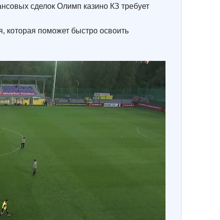
нсовых сделок Олимп казино КЗ требует
, которая поможет быстро освоить