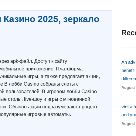
Казино 2025, зеркало
Rec
рез apk-файл. Доступ к сайту
An adva
и мобильное приложение. Платформа
benefit
 уникальные игры, а также предлагает акции,
differe
е В лобби Casino собраны слоты с
August 
ой пользователей.
В игровом лобби Casino
ные столы, live-шоу и игры с мгновенной
Get a h
ок. Обычно акции подразумевают процент
популярные игровые автоматы.
and you
August 