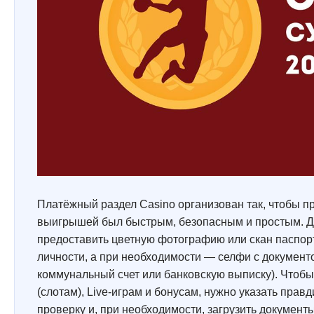
Платёжный раздел Casino организован так, чтобы п
выигрышей был быстрым, безопасным и простым. Д
предоставить цветную фотографию или скан паспор
личности, а при необходимости — селфи с документ
коммунальный счет или банковскую выписку). Чтобы 
(слотам), Live-играм и бонусам, нужно указать пр
проверку и, при необходимости, загрузить докумен