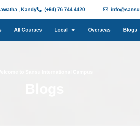
Mawatha , Kandy
(+94) 76 744 4420
info@sansu.
s
All Courses
Local
Overseas
Blogs
elcome to Sansu International Campus
Blogs