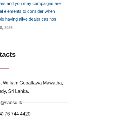
ives and you may campaigns are
al elements to consider when
le having alive dealer casinos
8, 2026
tacts
, William Gopallawa Mawatha,
dy, Sri Lanka.
o@sansu.lk
4) 76 744 4420