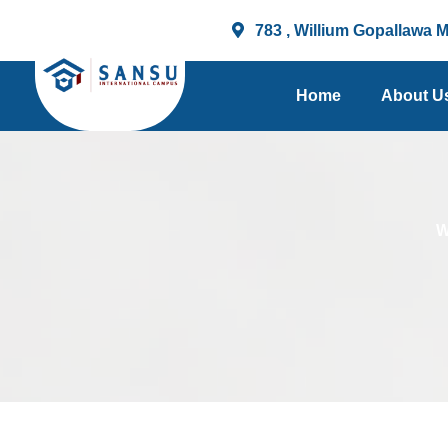
Skip
783 , Willium Gopallawa 
to
content
Home
About U
W