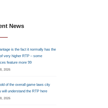
ent News
ntage is the fact it normally has the
 of very higher RTP – some
nces feature more 99
8, 2026
old of the overall game laws city
 will understand the RTP here
8, 2026