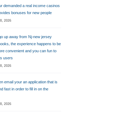
our demanded a real income casinos
ovides bonuses for new people
8, 2026
go up away from Nj-new jersey
ooks, the experience happens to be
re convenient and you can fun to
s users
8, 2026
ten email your an application that is
 fast in order to fill in on the
8, 2026