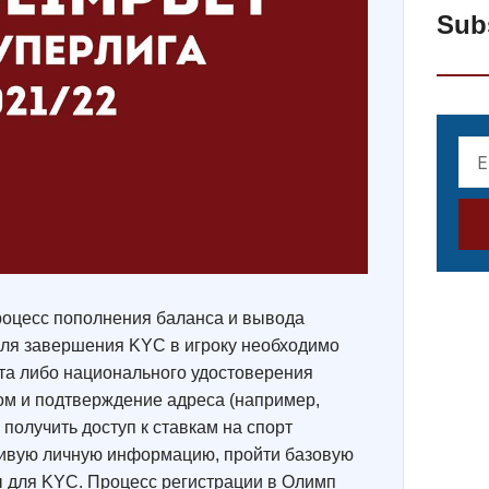
Sub
You
mai
add
роцесс пополнения баланса и вывода
ля завершения KYC в игроку необходимо
та либо национального удостоверения
ом и подтверждение адреса (например,
получить доступ к ставкам на спорт
авдивую личную информацию, пройти базовую
ты для KYC. Процесс регистрации в Олимп