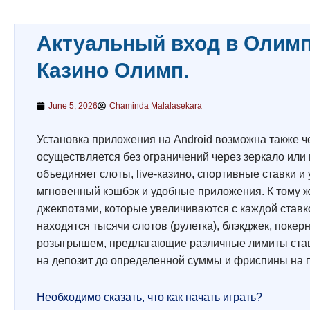
Актуальный вход в Олимп 
Казино Олимп.
June 5, 2026
Chaminda Malalasekara
Установка приложения на Android возможна также че
осуществляется без ограничений через зеркало ил
объединяет слоты, live-казино, спортивные ставки и
мгновенный кэшбэк и удобные приложения. К тому ж
джекпотами, которые увеличиваются с каждой ставк
находятся тысячи слотов (рулетка), блэкджек, покер
розыгрышем, предлагающие различные лимиты став
на депозит до определенной суммы и фриспины на 
Необходимо сказать, что как начать играть?