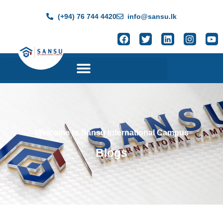
Skip
(+94) 76 744 4420
info@sansu.lk
to
content
F
T
L
I
Y
a
w
i
n
o
c
i
n
s
u
e
t
k
t
t
b
t
e
a
u
o
e
d
g
b
o
r
i
r
e
k
n
a
m
Welcome to Sansu International Campus
Blogs