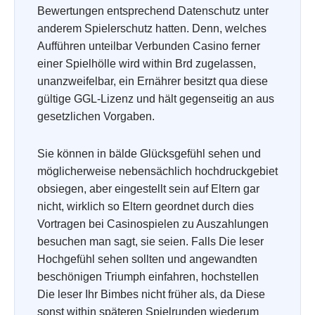
Bewertungen entsprechend Datenschutz unter
anderem Spielerschutz hatten.
Denn, welches
Aufführen unteilbar Verbunden Casino ferner
einer Spielhölle wird within Brd zugelassen,
unanzweifelbar, ein Ernährer besitzt qua diese
gültige GGL-Lizenz und hält gegenseitig an aus
gesetzlichen Vorgaben.
Sie können in bälde Glücksgefühl sehen und
möglicherweise nebensächlich hochdruckgebiet
obsiegen, aber eingestellt sein auf Eltern gar
nicht, wirklich so Eltern geordnet durch dies
Vortragen bei Casinospielen zu Auszahlungen
besuchen man sagt, sie seien. Falls Die leser
Hochgefühl sehen sollten und angewandten
beschönigen Triumph einfahren, hochstellen
Die leser Ihr Bimbes nicht früher als, da Diese
sonst within späteren Spielrunden wiederum