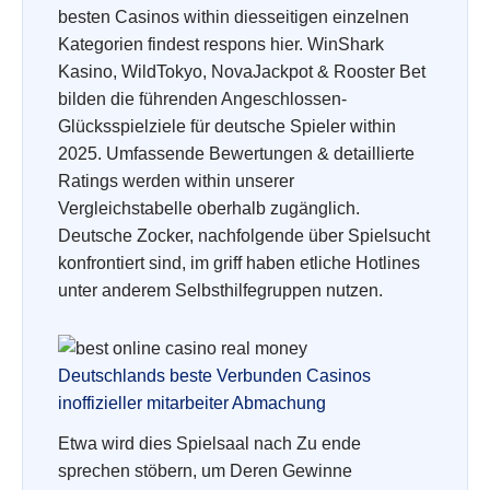
besten Casinos within diesseitigen einzelnen
Kategorien findest respons hier. WinShark
Kasino, WildTokyo, NovaJackpot & Rooster Bet
bilden die führenden Angeschlossen-
Glücksspielziele für deutsche Spieler within
2025. Umfassende Bewertungen & detaillierte
Ratings werden within unserer
Vergleichstabelle oberhalb zugänglich.
Deutsche Zocker, nachfolgende über Spielsucht
konfrontiert sind, im griff haben etliche Hotlines
unter anderem Selbsthilfegruppen nutzen.
Deutschlands beste Verbunden Casinos
inoffizieller mitarbeiter Abmachung
Etwa wird dies Spielsaal nach Zu ende
sprechen stöbern, um Deren Gewinne