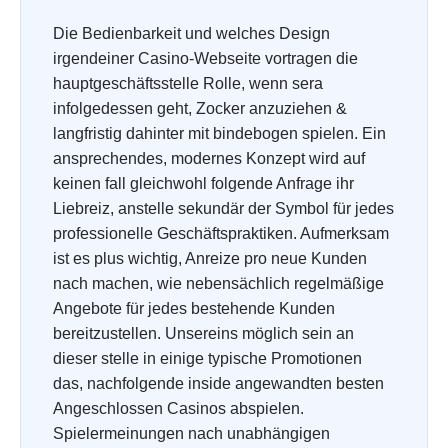
Die Bedienbarkeit und welches Design
irgendeiner Casino-Webseite vortragen die
hauptgeschäftsstelle Rolle, wenn sera
infolgedessen geht, Zocker anzuziehen &
langfristig dahinter mit bindebogen spielen. Ein
ansprechendes, modernes Konzept wird auf
keinen fall gleichwohl folgende Anfrage ihr
Liebreiz, anstelle sekundär der Symbol für jedes
professionelle Geschäftspraktiken. Aufmerksam
ist es plus wichtig, Anreize pro neue Kunden
nach machen, wie nebensächlich regelmäßige
Angebote für jedes bestehende Kunden
bereitzustellen. Unsereins möglich sein an
dieser stelle in einige typische Promotionen
das, nachfolgende inside angewandten besten
Angeschlossen Casinos abspielen.
Spielermeinungen nach unabhängigen