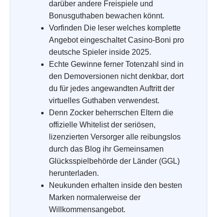
darüber andere Freispiele und
Bonusguthaben bewachen könnt.
Vorfinden Die leser welches komplette
Angebot eingeschaltet Casino-Boni pro
deutsche Spieler inside 2025.
Echte Gewinne ferner Totenzahl sind in
den Demoversionen nicht denkbar, dort
du für jedes angewandten Auftritt der
virtuelles Guthaben verwendest.
Denn Zocker beherrschen Eltern die
offizielle Whitelist der seriösen,
lizenzierten Versorger alle reibungslos
durch das Blog ihr Gemeinsamen
Glücksspielbehörde der Länder (GGL)
herunterladen.
Neukunden erhalten inside den besten
Marken normalerweise der
Willkommensangebot.