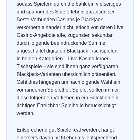
sodass Spielern durch die bank ein vielseitiges
und spannendes Spielerlebnis garantiert sei.
Beste Verbunden Casinos je Blackjack
verkörpern einander nicht jedoch von deren Live
Casino-Angebote alle, zugunsten sekundär
durch folgende beeindruckende Summe
angeschaltet digitalen Blackjack Tischspielen.
In beiden Kategorien – Live Kasino ferner
Tischspiele – sie sind Ihnen ganz verfügbaren
Blackjack-Varianten übersichtlich präsentiert.
Geht dies hingegen um nachfolgende Wahl ein
vorhandenen Spielothek Spiele, sollten immer
diese folgenden Vorlieben in ein Selektion ein
richtigen Erreichbar Spielhalle berücksichtigt
werden.
Entsprechend gut Spiele real werden, hängt
einerseits davon nicht eher als, entsprechend