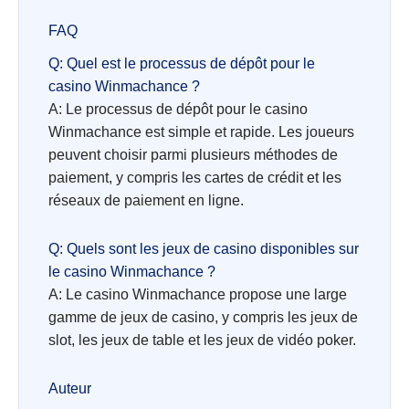
FAQ
Q: Quel est le processus de dépôt pour le
casino Winmachance ?
A: Le processus de dépôt pour le casino
Winmachance est simple et rapide. Les joueurs
peuvent choisir parmi plusieurs méthodes de
paiement, y compris les cartes de crédit et les
réseaux de paiement en ligne.
Q: Quels sont les jeux de casino disponibles sur
le casino Winmachance ?
A: Le casino Winmachance propose une large
gamme de jeux de casino, y compris les jeux de
slot, les jeux de table et les jeux de vidéo poker.
Auteur