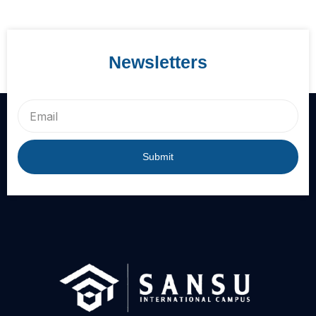
Newsletters
Email
Submit