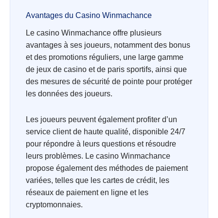
Avantages du Casino Winmachance
Le casino Winmachance offre plusieurs
avantages à ses joueurs, notamment des bonus
et des promotions réguliers, une large gamme
de jeux de casino et de paris sportifs, ainsi que
des mesures de sécurité de pointe pour protéger
les données des joueurs.
Les joueurs peuvent également profiter d’un
service client de haute qualité, disponible 24/7
pour répondre à leurs questions et résoudre
leurs problèmes. Le casino Winmachance
propose également des méthodes de paiement
variées, telles que les cartes de crédit, les
réseaux de paiement en ligne et les
cryptomonnaies.