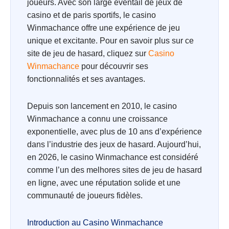
joueurs. Avec son large éventail de jeux de
casino et de paris sportifs, le casino
Winmachance offre une expérience de jeu
unique et excitante. Pour en savoir plus sur ce
site de jeu de hasard, cliquez sur
Casino
Winmachance
pour découvrir ses
fonctionnalités et ses avantages.
Depuis son lancement en 2010, le casino
Winmachance a connu une croissance
exponentielle, avec plus de 10 ans d’expérience
dans l’industrie des jeux de hasard. Aujourd’hui,
en 2026, le casino Winmachance est considéré
comme l’un des melhores sites de jeu de hasard
en ligne, avec une réputation solide et une
communauté de joueurs fidèles.
Introduction au Casino Winmachance