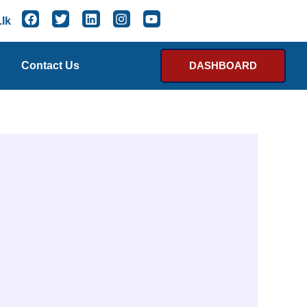
F
T
L
I
Y
lk
a
w
i
n
o
c
i
n
s
u
e
t
k
t
t
b
t
e
a
u
Contact Us
DASHBOARD
o
e
d
g
b
o
r
i
r
e
k
n
a
m