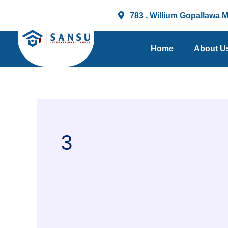
Skip
783 , Willium Gopallawa 
to
content
Home
About U
3