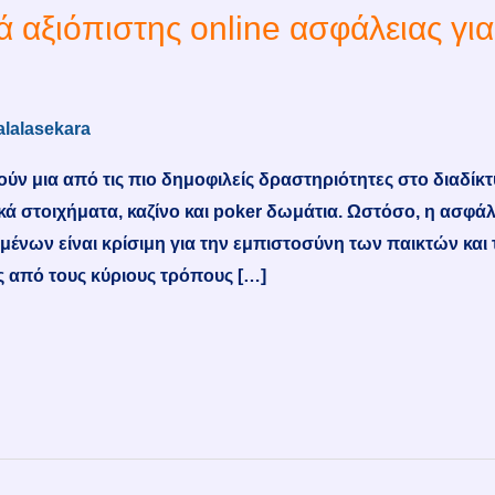
ά αξιόπιστης online ασφάλειας για
lalasekara
ύν μια από τις πιο δημοφιλείς δραστηριότητες στο διαδίκτ
κά στοιχήματα, καζίνο και poker δωμάτια. Ωστόσο, η ασφά
ων είναι κρίσιμη για την εμπιστοσύνη των παικτών και τ
 από τους κύριους τρόπους […]