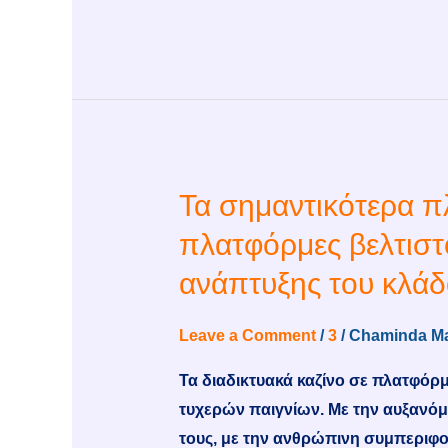
in
einem
Markt
mit
stetigem
Wachstum
Τα σημαντικότερα π
Τα
σημαντικότερα
πλατφόρμες βελτιστο
πλεονεκτήματα
ανάπτυξης του κλά
των
διαδικτυακών
Leave a Comment
/
3
/
Chaminda Ma
καζίνο
σε
Τα διαδικτυακά καζίνο σε πλατφόρ
πλατφόρμες
τυχερών παιγνίων. Με την αυξανόμε
βελτιστοποιημένες
τους, με την ανθρώπινη συμπεριφο