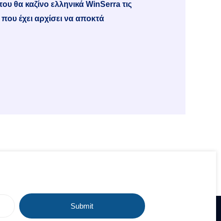
ου θα καζίνο ελληνικά WinSerra τις
που έχει αρχίσει να αποκτά
Submit