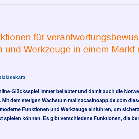
nktionen für verantwortungsbewus
 und Werkzeuge in einem Markt m
lalasekara
Online-Glücksspiel immer beliebter und damit auch die Notw
Mit dem stetigen Wachstum malinacasinoapp.de.com dieses
 moderne Funktionen und Werkzeuge einführen, um sicherzus
pielen können. Es gibt verschiedene Funktionen, die bere