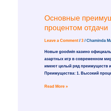
Основные преимуще
Основные
преимущества
процентом отдачи
и
недостатки
Leave a Comment
/
3
/
Chaminda Ma
новых
Новые goodwin казино официаль
слотов
азартных игр в современном мир
с
имеют целый ряд преимуществ и 
высоким
Преимущества: 1. Высокий проц
процентом
отдачи
Read More »