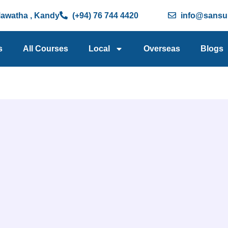
Mawatha , Kandy
(+94) 76 744 4420
info@sansu.
s
All Courses
Local
Overseas
Blogs