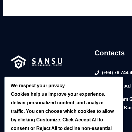
Contacts
(+94) 76 744 
Sansu International Campus: Your
We respect your privacy
info@sansu.l
trusted gateway to global education
Cookies help us improve your experience,
in Sri Lanka. Empowering futures
783, William 
deliver personalized content, and analyze
since 2015.
Mawatha, Kan
traffic. You can choose which cookies to allow
by clicking
Customize
. Click
Accept All
to
consent or
Reject All
to decline non-essential