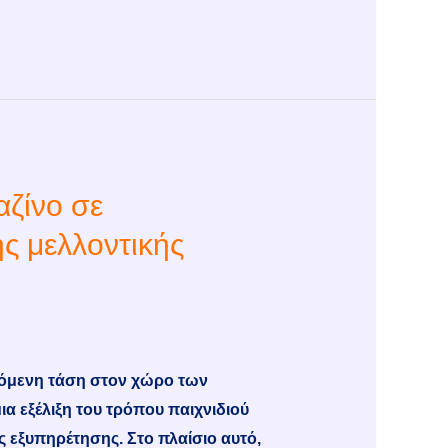
αζίνο σε
ης μελλοντικής
σόμενη τάση στον χώρο των
ια εξέλιξη του τρόπου παιχνιδιού
 εξυπηρέτησης. Στο πλαίσιο αυτό,