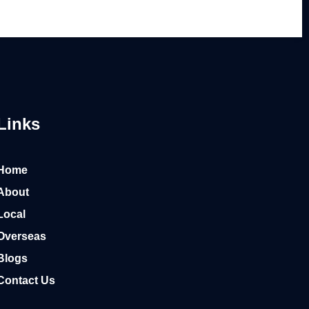
Links
Home
About
Local
Overseas
Blogs
Contact Us