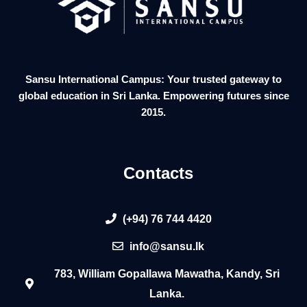
Sansu International Campus: Your trusted gateway to
global education in Sri Lanka. Empowering futures since
2015.
Contacts
(+94) 76 744 4420
info@sansu.lk
783, William Gopallawa Mawatha, Kandy, Sri
Lanka.