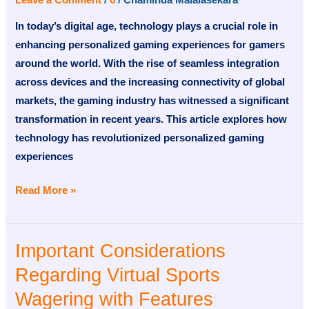
Across
In today’s digital age, technology plays a crucial role in
Devices
enhancing personalized gaming experiences for gamers
Across
around the world. With the rise of seamless integration
Increasingly
across devices and the increasing connectivity of global
Connected
markets, the gaming industry has witnessed a significant
Global
transformation in recent years. This article explores how
Markets
technology has revolutionized personalized gaming
experiences
Read More »
Important Considerations
Important
Considerations
Regarding Virtual Sports
Regarding
Wagering with Features
Virtual