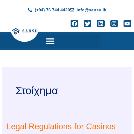
Skip
(+94) 76 744 4420
info@sansu.lk
to
content
F
T
L
I
Y
a
w
i
n
o
c
i
n
s
u
e
t
k
t
t
b
t
e
a
u
o
e
d
g
b
o
r
i
r
e
k
n
a
m
Στοίχημα
Legal Regulations for Casinos
Legal
Regulations