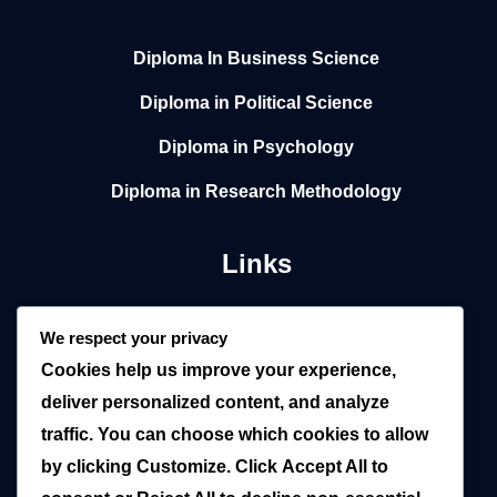
Diploma In Business Science
Diploma in Political Science
Diploma in Psychology
Diploma in Research Methodology
Links
Home
We respect your privacy
Cookies help us improve your experience,
About
deliver personalized content, and analyze
Local
traffic. You can choose which cookies to allow
by clicking
Customize
. Click
Accept All
to
Overseas