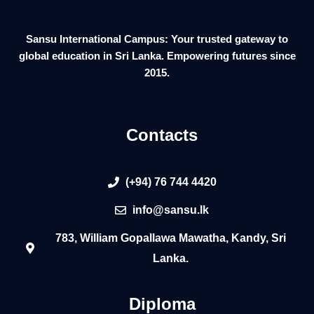
Sansu International Campus: Your trusted gateway to
global education in Sri Lanka. Empowering futures since
2015.
Contacts
(+94) 76 744 4420
info@sansu.lk
783, William Gopallawa Mawatha, Kandy, Sri
Lanka.
Diploma