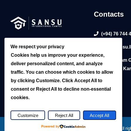
Contacts
(+94) 76 744 
Sansu International Campus: Your
We respect your privacy
info@sansu.l
trusted gateway to global education
Cookies help us improve your experience,
in Sri Lanka. Empowering futures
783, William 
deliver personalized content, and analyze
since 2015.
Mawatha, Kan
traffic. You can choose which cookies to allow
by clicking
Customize
. Click
Accept All
to
consent or
Reject All
to decline non-essential
cookies.
Customize
Reject All
Accept All
Powered by
Copyright © 2025 Sansu International Campus, All ri