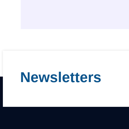
Newsletters