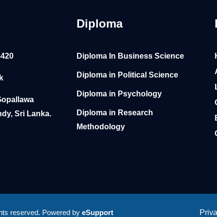
Diploma
4420
Diploma In Business Science
Diploma in Political Science
k
Diploma in Psychology
Gopallawa
Diploma in Research
dy, Sri Lanka.
Methodology
ghts reserved. Powered by
eSupport
Priva