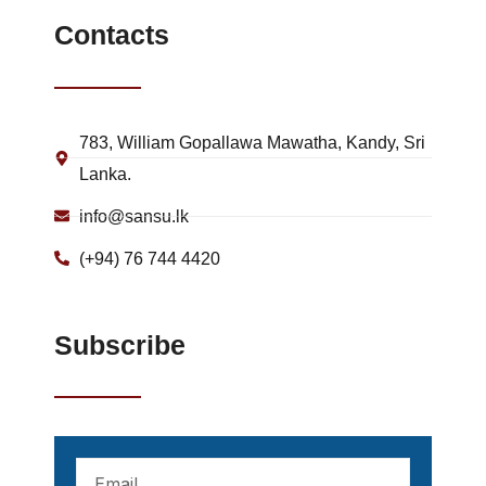
Contacts
783, William Gopallawa Mawatha, Kandy, Sri
Lanka.
info@sansu.lk
(+94) 76 744 4420
Subscribe
Your