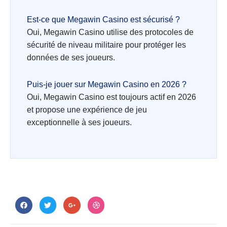
Est-ce que Megawin Casino est sécurisé ?
Oui, Megawin Casino utilise des protocoles de
sécurité de niveau militaire pour protéger les
données de ses joueurs.
Puis-je jouer sur Megawin Casino en 2026 ?
Oui, Megawin Casino est toujours actif en 2026
et propose une expérience de jeu
exceptionnelle à ses joueurs.
F
T
G
D
a
w
o
r
c
i
o
i
e
t
g
b