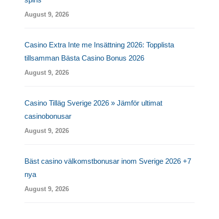
August 9, 2026
Casino Extra Inte me Insättning 2026: Topplista
tillsamman Bästa Casino Bonus 2026
August 9, 2026
Casino Tilläg Sverige 2026 » Jämför ultimat
casinobonusar
August 9, 2026
Bäst casino välkomstbonusar inom Sverige 2026 +7
nya
August 9, 2026