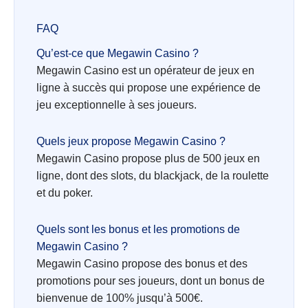
FAQ
Qu’est-ce que Megawin Casino ?
Megawin Casino est un opérateur de jeux en
ligne à succès qui propose une expérience de
jeu exceptionnelle à ses joueurs.
Quels jeux propose Megawin Casino ?
Megawin Casino propose plus de 500 jeux en
ligne, dont des slots, du blackjack, de la roulette
et du poker.
Quels sont les bonus et les promotions de
Megawin Casino ?
Megawin Casino propose des bonus et des
promotions pour ses joueurs, dont un bonus de
bienvenue de 100% jusqu’à 500€.