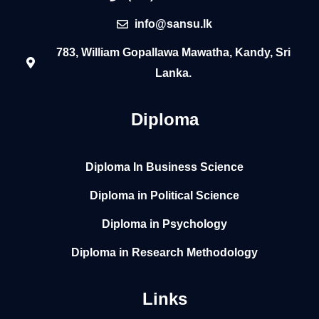
info@sansu.lk
783, William Gopallawa Mawatha, Kandy, Sri
Lanka.
Diploma
Diploma In Business Science
Diploma in Political Science
Diploma in Psychology
Diploma in Research Methodology
Links