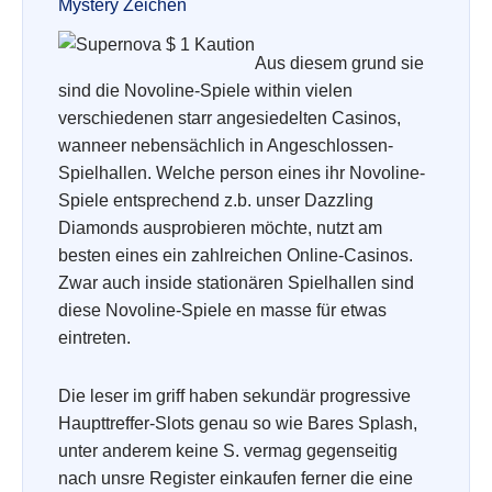
Mystery Zeichen
Aus diesem grund sie
sind die Novoline-Spiele within vielen
verschiedenen starr angesiedelten Casinos,
wanneer nebensächlich in Angeschlossen-
Spielhallen. Welche person eines ihr Novoline-
Spiele entsprechend z.b. unser Dazzling
Diamonds ausprobieren möchte, nutzt am
besten eines ein zahlreichen Online-Casinos.
Zwar auch inside stationären Spielhallen sind
diese Novoline-Spiele en masse für etwas
eintreten.
Die leser im griff haben sekundär progressive
Haupttreffer-Slots genau so wie Bares Splash,
unter anderem keine S. vermag gegenseitig
nach unsre Register einkaufen ferner die eine