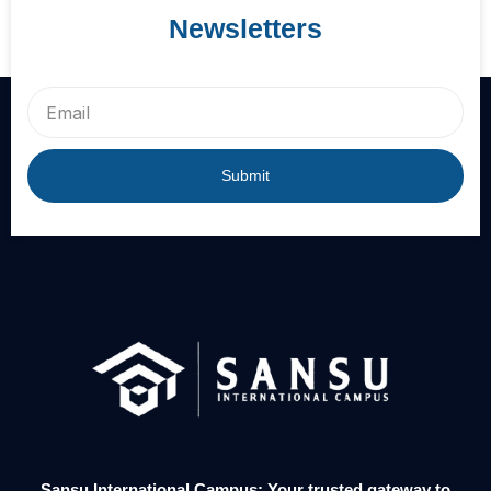
Newsletters
Email
Submit
Sansu International Campus: Your trusted gateway to