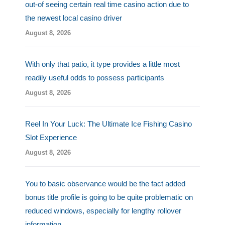
out-of seeing certain real time casino action due to
the newest local casino driver
August 8, 2026
With only that patio, it type provides a little most
readily useful odds to possess participants
August 8, 2026
Reel In Your Luck: The Ultimate Ice Fishing Casino
Slot Experience
August 8, 2026
You to basic observance would be the fact added
bonus title profile is going to be quite problematic on
reduced windows, especially for lengthy rollover
information