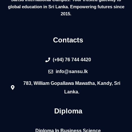
global education in Sri Lanka. Empowering futures since
2015.
Contacts
(+94) 76 744 4420
info@sansu.lk
783, William Gopallawa Mawatha, Kandy, Sri
Lanka.
Diploma
Diploma In Business Science