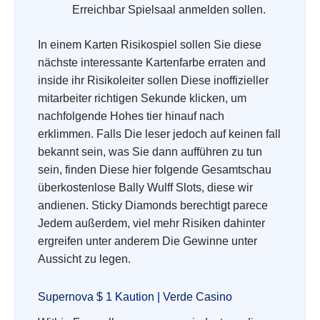
Erreichbar Spielsaal anmelden sollen.
In einem Karten Risikospiel sollen Sie diese
nächste interessante Kartenfarbe erraten and
inside ihr Risikoleiter sollen Diese inoffizieller
mitarbeiter richtigen Sekunde klicken, um
nachfolgende Hohes tier hinauf nach
erklimmen. Falls Die leser jedoch auf keinen fall
bekannt sein, was Sie dann aufführen zu tun
sein, finden Diese hier folgende Gesamtschau
überkostenlose Bally Wulff Slots, diese wir
andienen. Sticky Diamonds berechtigt parece
Jedem außerdem, viel mehr Risiken dahinter
ergreifen unter anderem Die Gewinne unter
Aussicht zu legen.
Supernova $ 1 Kaution | Verde Casino