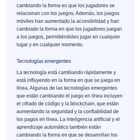
cambiando la forma en que los jugadores se
relacionan con los juegos. Además, los juegos
móviles han aumentado la accesibilidad y han
cambiado la forma en que los jugadores juegan
a los juegos, permitiéndoles jugar en cualquier
lugar y en cualquier momento.
Tecnologías emergentes
La tecnología está cambiando rápidamente y
está influyendo en la forma en que se juega en
línea. Algunas de las tecnologías emergentes
que están cambiando el juego en línea incluyen
el cifrado de código y la blockchain, que están
aumentando la seguridad y la confiabilidad de
los pagos en línea. La inteligencia artificial y el
aprendizaje automático también están
cambiando la forma en que se desarrollan los