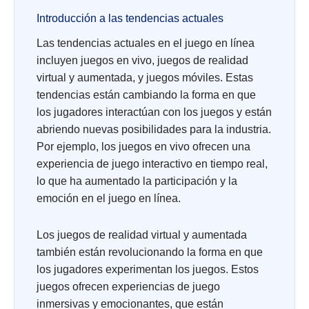
Introducción a las tendencias actuales
Las tendencias actuales en el juego en línea
incluyen juegos en vivo, juegos de realidad
virtual y aumentada, y juegos móviles. Estas
tendencias están cambiando la forma en que
los jugadores interactúan con los juegos y están
abriendo nuevas posibilidades para la industria.
Por ejemplo, los juegos en vivo ofrecen una
experiencia de juego interactivo en tiempo real,
lo que ha aumentado la participación y la
emoción en el juego en línea.
Los juegos de realidad virtual y aumentada
también están revolucionando la forma en que
los jugadores experimentan los juegos. Estos
juegos ofrecen experiencias de juego
inmersivas y emocionantes, que están