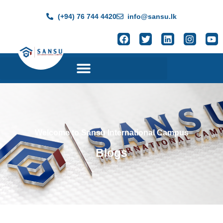
Skip
(+94) 76 744 4420
info@sansu.lk
to
content
F
T
L
I
Y
a
w
i
n
o
c
i
n
s
u
e
t
k
t
t
b
t
e
a
u
o
e
d
g
b
o
r
i
r
e
k
n
a
m
Welcome to Sansu International Campus
Blogs