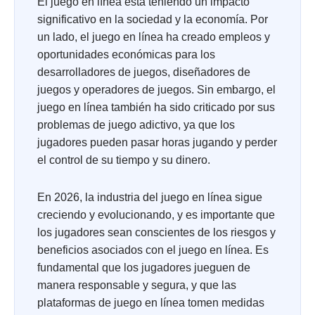
El juego en línea está teniendo un impacto
significativo en la sociedad y la economía. Por
un lado, el juego en línea ha creado empleos y
oportunidades económicas para los
desarrolladores de juegos, diseñadores de
juegos y operadores de juegos. Sin embargo, el
juego en línea también ha sido criticado por sus
problemas de juego adictivo, ya que los
jugadores pueden pasar horas jugando y perder
el control de su tiempo y su dinero.
En 2026, la industria del juego en línea sigue
creciendo y evolucionando, y es importante que
los jugadores sean conscientes de los riesgos y
beneficios asociados con el juego en línea. Es
fundamental que los jugadores jueguen de
manera responsable y segura, y que las
plataformas de juego en línea tomen medidas