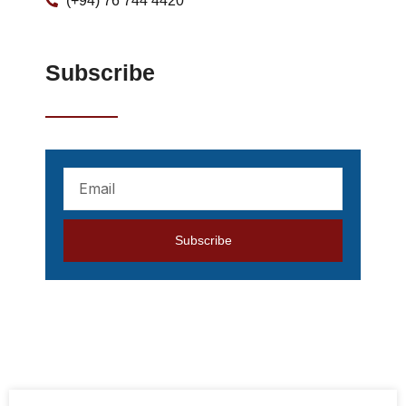
(+94) 76 744 4420
Subscribe
Your
mail
address
Subscribe