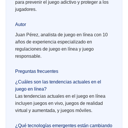
para prevenir el juego adictivo y proteger a los
jugadores.
Autor
Juan Pérez, analista de juego en línea con 10
años de experiencia especializado en
regulaciones de juego en línea y juego
responsable.
Preguntas frecuentes
¿Cuáles son las tendencias actuales en el
juego en línea?
Las tendencias actuales en el juego en línea
incluyen juegos en vivo, juegos de realidad
virtual y aumentada, y juegos móviles.
¿Qué tecnologías emergentes están cambiando