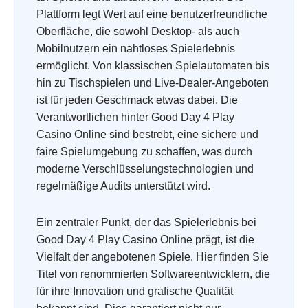
Plattform legt Wert auf eine benutzerfreundliche
Oberfläche, die sowohl Desktop- als auch
Mobilnutzern ein nahtloses Spielerlebnis
ermöglicht. Von klassischen Spielautomaten bis
hin zu Tischspielen und Live-Dealer-Angeboten
ist für jeden Geschmack etwas dabei. Die
Verantwortlichen hinter Good Day 4 Play
Casino Online sind bestrebt, eine sichere und
faire Spielumgebung zu schaffen, was durch
moderne Verschlüsselungstechnologien und
regelmäßige Audits unterstützt wird.
Ein zentraler Punkt, der das Spielerlebnis bei
Good Day 4 Play Casino Online prägt, ist die
Vielfalt der angebotenen Spiele. Hier finden Sie
Titel von renommierten Softwareentwicklern, die
für ihre Innovation und grafische Qualität