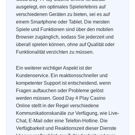
ausgelegt, ein optimales Spielerlebnis auf
verschiedenen Geräten zu bieten, sei es auf
einem Smartphone oder Tablet. Die meisten
Spiele und Funktionen sind über den mobilen
Browser zugänglich, sodass Sie jederzeit und
überall spielen können, ohne auf Qualität oder
Funktionalität verzichten zu müssen.
Ein weiterer wichtiger Aspekt ist der
Kundenservice. Ein reaktionsschneller und
kompetenter Support ist entscheidend, wenn
Fragen auftauchen oder Probleme gelöst
werden müssen. Good Day 4 Play Casino
Online stellt in der Regel verschiedene
Kommunikationskanäle zur Verfügung, wie Live-
Chat, E-Mail oder eine Telefon-Hotline. Die
Verfügbarkeit und Reaktionszeit dieser Dienste