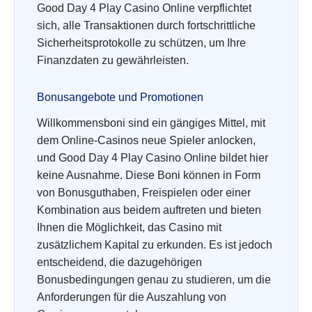
Good Day 4 Play Casino Online verpflichtet
sich, alle Transaktionen durch fortschrittliche
Sicherheitsprotokolle zu schützen, um Ihre
Finanzdaten zu gewährleisten.
Bonusangebote und Promotionen
Willkommensboni sind ein gängiges Mittel, mit
dem Online-Casinos neue Spieler anlocken,
und Good Day 4 Play Casino Online bildet hier
keine Ausnahme. Diese Boni können in Form
von Bonusguthaben, Freispielen oder einer
Kombination aus beidem auftreten und bieten
Ihnen die Möglichkeit, das Casino mit
zusätzlichem Kapital zu erkunden. Es ist jedoch
entscheidend, die dazugehörigen
Bonusbedingungen genau zu studieren, um die
Anforderungen für die Auszahlung von