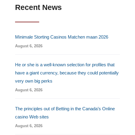
u
Recent News
s
-
g
Minimale Storting Casinos Matchen maan 2026
August 6, 2026
He or she is a well-known selection for profiles that
have a giant currency, because they could potentially
very own big perks
August 6, 2026
The principles out of Betting in the Canada’s Online
casino Web sites
August 6, 2026