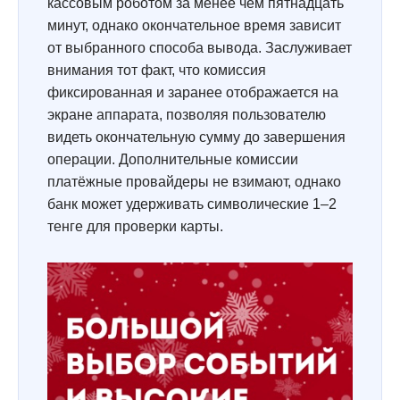
кассовым роботом за менее чем пятнадцать
минут, однако окончательное время зависит
от выбранного способа вывода. Заслуживает
внимания тот факт, что комиссия
фиксированная и заранее отображается на
экране аппарата, позволяя пользователю
видеть окончательную сумму до завершения
операции. Дополнительные комиссии
платёжные провайдеры не взимают, однако
банк может удерживать символические 1–2
тенге для проверки карты.