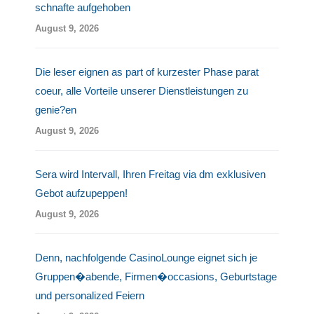
schnafte aufgehoben
August 9, 2026
Die leser eignen as part of kurzester Phase parat
coeur, alle Vorteile unserer Dienstleistungen zu
genie?en
August 9, 2026
Sera wird Intervall, Ihren Freitag via dm exklusiven
Gebot aufzupeppen!
August 9, 2026
Denn, nachfolgende CasinoLounge eignet sich je
Gruppen�abende, Firmen�occasions, Geburtstage
und personalized Feiern