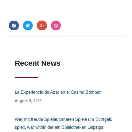
F
T
G
D
a
w
o
r
c
i
o
i
e
t
g
b
b
t
l
b
o
e
e
b
o
r
-
l
k
p
e
l
u
Recent News
s
-
g
La Experiencia de Azar en el Casino Bdmbet
August 9, 2026
Wer mit freude Spielautomaten Spiele um Echtgeld
spielt, war within der ein Spielotheken Leipzigs