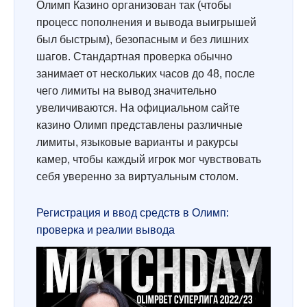
Олимп Казино организован так (чтобы
процесс пополнения и вывода выигрышей
был быстрым), безопасным и без лишних
шагов. Стандартная проверка обычно
занимает от нескольких часов до 48, после
чего лимиты на вывод значительно
увеличиваются. На официальном сайте
казино Олимп представлены различные
лимиты, языковые варианты и ракурсы
камер, чтобы каждый игрок мог чувствовать
себя уверенно за виртуальным столом.
Регистрация и ввод средств в Олимп:
проверка и реалии вывода