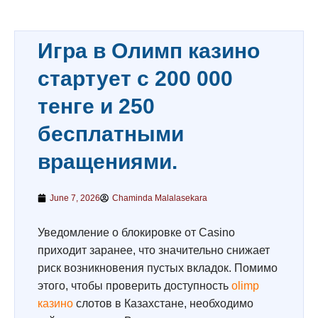
Игра в Олимп казино
стартует с 200 000
тенге и 250
бесплатными
вращениями.
June 7, 2026
Chaminda Malalasekara
Уведомление о блокировке от Casino
приходит заранее, что значительно снижает
риск возникновения пустых вкладок. Помимо
этого, чтобы проверить доступность
olimp
казино
слотов в Казахстане, необходимо