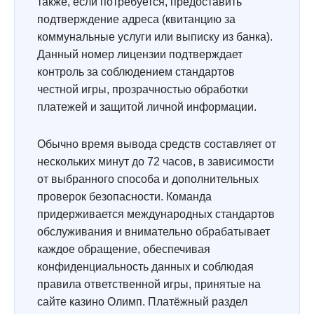
также, если потребуется, предоставить
подтверждение адреса (квитанцию за
коммунальные услуги или выписку из банка).
Данный номер лицензии подтверждает
контроль за соблюдением стандартов
честной игры, прозрачностью обработки
платежей и защитой личной информации.
Обычно время вывода средств составляет от
нескольких минут до 72 часов, в зависимости
от выбранного способа и дополнительных
проверок безопасности. Команда
придерживается международных стандартов
обслуживания и внимательно обрабатывает
каждое обращение, обеспечивая
конфиденциальность данных и соблюдая
правила ответственной игры, принятые на
сайте казино Олимп. Платёжный раздел