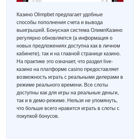
Казино Olimpbet предлагает удобные
способы пополнения счета и вывода
выигрышей. Бонусная система ОлимпКазино
регулярно обновляется (а информация о
новых предложениях доступна как в личном
кабинете), так и на главной странице казино.
На практике это означает, что раздел live-
казино на платформе casino предоставляет
возможность играть с реальными дилерами в
режиме реального времени. Все слоты
доступны как для игры на реальные деньги,
так и в демо-режиме. Нельзя не упомянуть,
что больше всего нравится играть в слоты с
покупкой бонусов.