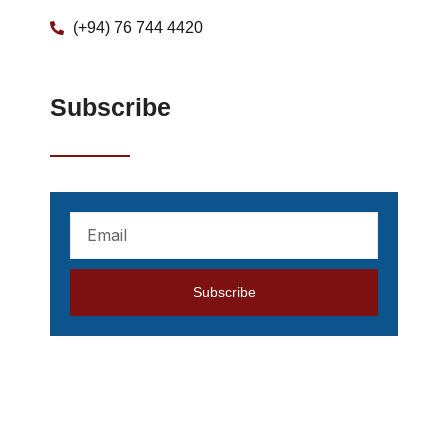
(+94) 76 744 4420
Subscribe
Your
mail
address
Subscribe