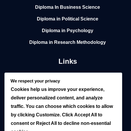
Diploma In Business Science
Diploma in Political Science
Diploma in Psychology
Diploma in Research Methodology
Links
Home
We respect your privacy
Cookies help us improve your experience,
About
deliver personalized content, and analyze
Local
traffic. You can choose which cookies to allow
by clicking
Customize
. Click
Accept All
to
Overseas
consent or
Reject All
to decline non-essential
Blogs