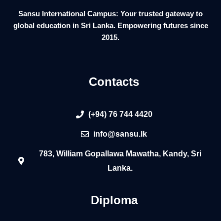
Sansu International Campus: Your trusted gateway to
global education in Sri Lanka. Empowering futures since
2015.
Contacts
(+94) 76 744 4420
info@sansu.lk
783, William Gopallawa Mawatha, Kandy, Sri
Lanka.
Diploma