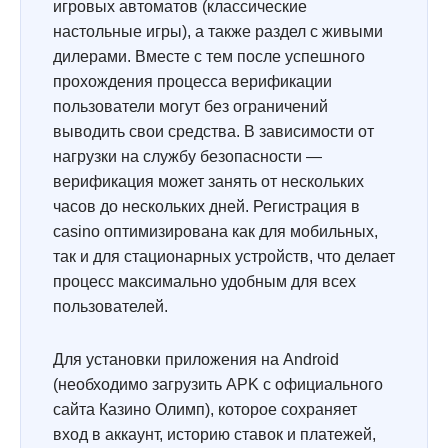
игровых автоматов (классические
настольные игры), а также раздел с живыми
дилерами. Вместе с тем после успешного
прохождения процесса верификации
пользователи могут без ограничений
выводить свои средства. В зависимости от
нагрузки на службу безопасности —
верификация может занять от нескольких
часов до нескольких дней. Регистрация в
casino оптимизирована как для мобильных,
так и для стационарных устройств, что делает
процесс максимально удобным для всех
пользователей.
Для установки приложения на Android
(необходимо загрузить APK с официального
сайта Казино Олимп), которое сохраняет
вход в аккаунт, историю ставок и платежей,