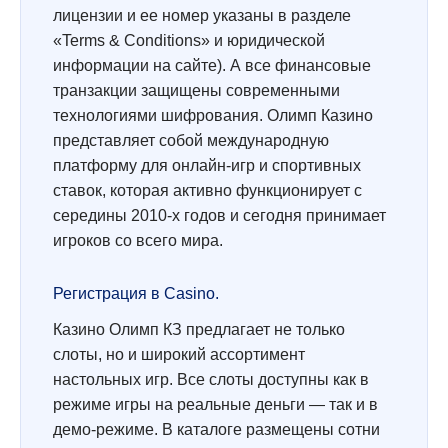
лицензии и ее номер указаны в разделе
«Terms & Conditions» и юридической
информации на сайте). А все финансовые
транзакции защищены современными
технологиями шифрования.
Олимп Казино
представляет собой международную
платформу для онлайн-игр и спортивных
ставок, которая активно функционирует с
середины 2010-х годов и сегодня принимает
игроков со всего мира.
Регистрация в Casino.
Казино Олимп КЗ предлагает не только
слоты, но и широкий ассортимент
настольных игр. Все слоты доступны как в
режиме игры на реальные деньги — так и в
демо-режиме. В каталоге размещены сотни