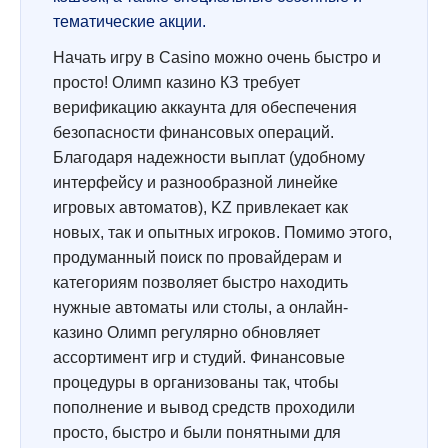
тематические акции.
Начать игру в Casino можно очень быстро и
просто! Олимп казино КЗ требует
верификацию аккаунта для обеспечения
безопасности финансовых операций.
Благодаря надежности выплат (удобному
интерфейсу и разнообразной линейке
игровых автоматов), KZ привлекает как
новых, так и опытных игроков. Помимо этого,
продуманный поиск по провайдерам и
категориям позволяет быстро находить
нужные автоматы или столы, а онлайн-
казино Олимп регулярно обновляет
ассортимент игр и студий. Финансовые
процедуры в организованы так, чтобы
пополнение и вывод средств проходили
просто, быстро и были понятными для