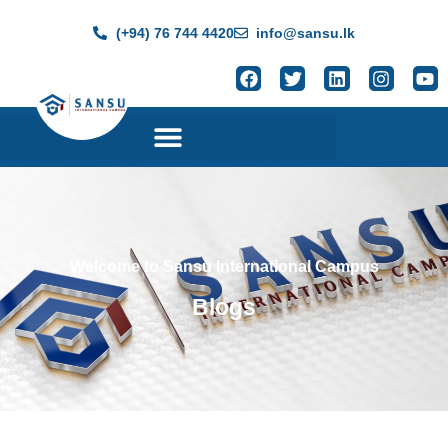
Skip
(+94) 76 744 4420
info@sansu.lk
to
content
F
T
L
I
Y
a
w
i
n
o
c
i
n
s
u
e
t
k
t
t
b
t
e
a
u
o
e
d
g
b
o
r
i
r
e
k
n
a
m
Welcome to Sansu International Campus
Blogs