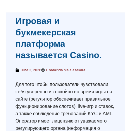
Игровая и
букмекерская
платформа
называется Casino.
June 2, 2026
Chaminda Malalasekara
Для того чтобы пользователи чувствовали
себя уверенно и спокойно во время игры на
сайте (регулятор обеспечивает правильное
функционирование слотов), live-игр и ставок,
а также соблюдение требований KYC и AML.
Оператор имеет лицензию от уважаемого
регулирующего органа (информация о