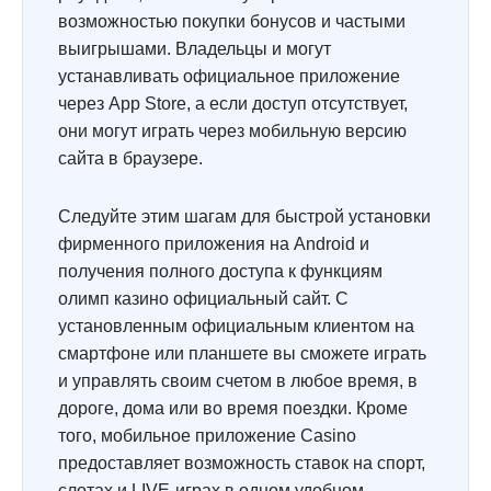
возможностью покупки бонусов и частыми
выигрышами. Владельцы и могут
устанавливать официальное приложение
через App Store, а если доступ отсутствует,
они могут играть через мобильную версию
сайта в браузере.
Следуйте этим шагам для быстрой установки
фирменного приложения на Android и
получения полного доступа к функциям
олимп казино официальный сайт. С
установленным официальным клиентом на
смартфоне или планшете вы сможете играть
и управлять своим счетом в любое время, в
дороге, дома или во время поездки. Кроме
того, мобильное приложение Casino
предоставляет возможность ставок на спорт,
слотах и LIVE-играх в одном удобном