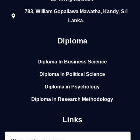
783, William Gopallawa Mawatha, Kandy, Sri
Lanka.
Diploma
Diploma In Business Science
Diploma in Political Science
Diploma in Psychology
Diploma in Research Methodology
Links