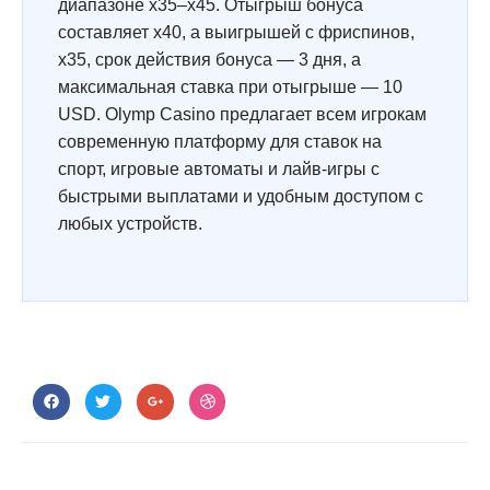
диапазоне x35–x45. Отыгрыш бонуса
составляет x40, а выигрышей с фриспинов,
x35, срок действия бонуса — 3 дня, а
максимальная ставка при отыгрыше — 10
USD. Olymp Casino предлагает всем игрокам
современную платформу для ставок на
спорт, игровые автоматы и лайв-игры с
быстрыми выплатами и удобным доступом с
любых устройств.
F
T
G
D
a
w
o
r
c
i
o
i
e
t
g
b
b
t
l
b
o
e
e
b
o
r
-
l