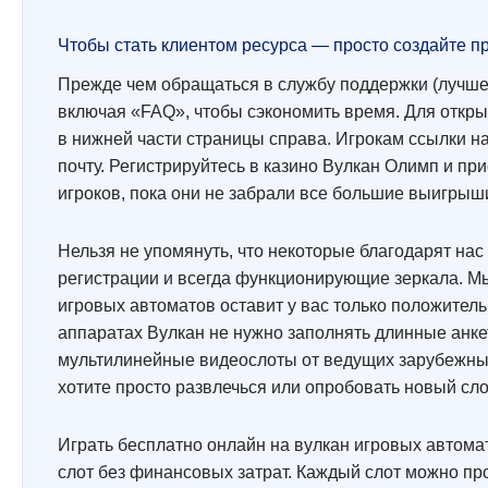
Чтобы стать клиентом ресурса — просто создайте п
Прежде чем обращаться в службу поддержки (лучше
включая «FAQ», чтобы сэкономить время. Для открыт
в нижней части страницы справа. Игрокам ссылки н
почту. Регистрируйтесь в казино Вулкан Олимп и п
игроков, пока они не забрали все большие выигрыш
Нельзя не упомянуть, что некоторые благодарят нас
регистрации и всегда функционирующие зеркала. М
игровых автоматов оставит у вас только положитель
аппаратах Вулкан не нужно заполнять длинные анк
мультилинейные видеослоты от ведущих зарубежных
хотите просто развлечься или опробовать новый сло
Играть бесплатно онлайн на вулкан игровых автома
слот без финансовых затрат. Каждый слот можно пр