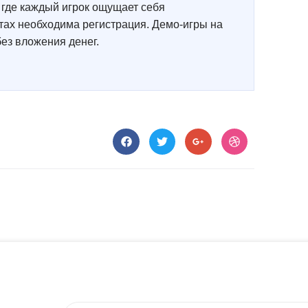
 где каждый игрок ощущает себя
тах необходима регистрация. Демо-игры на
ез вложения денег.
F
T
G
D
a
w
o
r
c
i
o
i
e
t
g
b
b
t
l
b
o
e
e
b
o
r
-
l
k
p
e
l
u
s
-
g