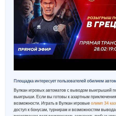
Площадка интересует пользователей обилием автом
Вулкан игровых автоматов с выводом выигрышей по
выигрыши. Если вы готовы к азартным приключения
возможности. Играть в Вулкан игровые
олимп 34 ка
доступ к бонусам, турнирам и возможностям вывода