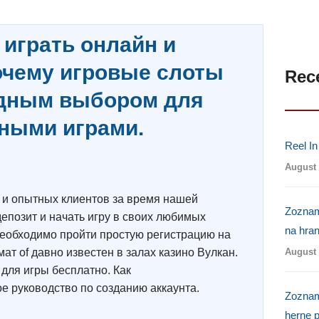
 играть онлайн и
очему игровые слоты
Rec
едным выбором для
тными играми.
Reel In
August 
к и опытных клиентов за время нашей
Zoznam 
епозит и начать игру в своих любимых
na hran
 необходимо пройти простую регистрацию на
August 
мат of давно известен в залах казино Вулкан.
 для игры бесплатно.
Как
е руководство по созданию аккаунта.
Zoznam 
herne 