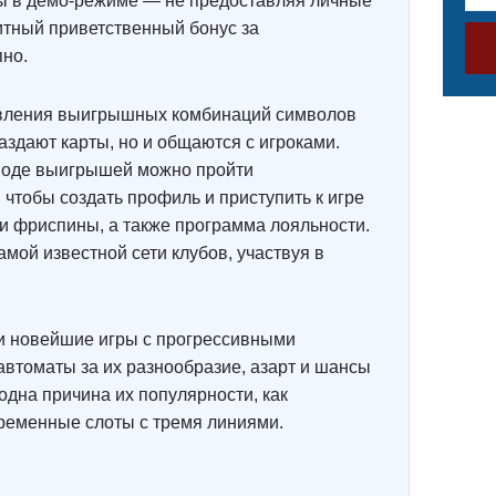
ры в демо-режиме — не предоставляя личные
mai
зитный приветственный бонус за
add
пно.
оявления выигрышных комбинаций символов
раздают карты, но и общаются с игроками.
воде выигрышей можно пройти
чтобы создать профиль и приступить к игре
и фриспины, а также программа лояльности.
мой известной сети клубов, участвуя в
 и новейшие игры с прогрессивными
втоматы за их разнообразие, азарт и шансы
дна причина их популярности, как
ременные слоты с тремя линиями.