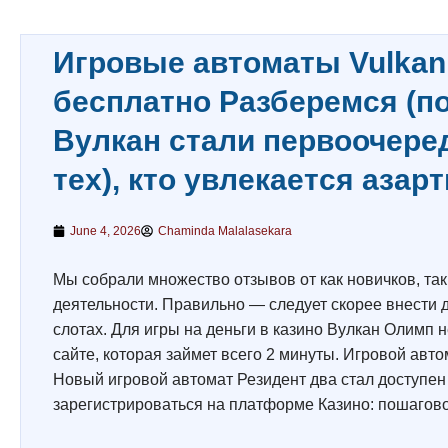
Игровые автоматы Vulkan
бесплатно Разберемся (п
Вулкан стали первоочер
тех), кто увлекается азар
June 4, 2026
Chaminda Malalasekara
Мы собрали множество отзывов от как новичков, та
деятельности. Правильно — следует скорее внести д
слотах. Для игры на деньги в казино Вулкан Олимп
сайте, которая займет всего 2 минуты. Игровой авто
Новый игровой автомат Резидент два стал доступен
зарегистрироваться на платформе Казино: пошагово