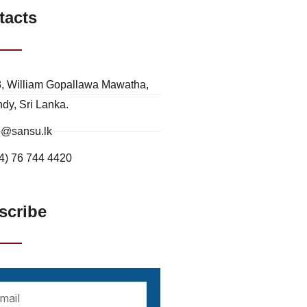
tacts
, William Gopallawa Mawatha,
dy, Sri Lanka.
o@sansu.lk
4) 76 744 4420
scribe
r