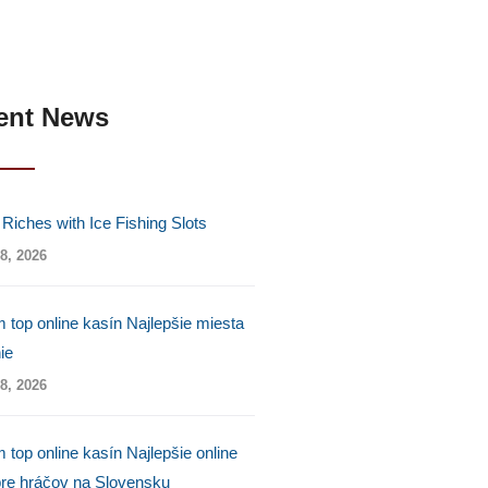
ent News
 Riches with Ice Fishing Slots
8, 2026
top online kasín Najlepšie miesta
ie
8, 2026
top online kasín Najlepšie online
pre hráčov na Slovensku