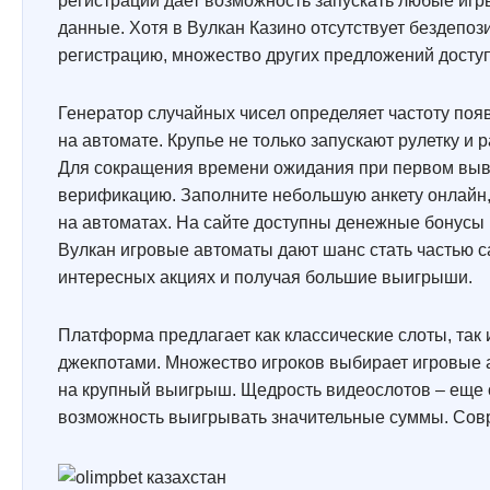
регистрации дает возможность запускать любые иг
данные. Хотя в Вулкан Казино отсутствует бездепо
регистрацию, множество других предложений досту
Генератор случайных чисел определяет частоту п
на автомате. Крупье не только запускают рулетку и 
Для сокращения времени ожидания при первом вы
верификацию. Заполните небольшую анкету онлайн, 
на автоматах. На сайте доступны денежные бонусы 
Вулкан игровые автоматы дают шанс стать частью са
интересных акциях и получая большие выигрыши.
Платформа предлагает как классические слоты, так
джекпотами. Множество игроков выбирает игровые а
на крупный выигрыш. Щедрость видеослотов – еще о
возможность выигрывать значительные суммы. Сов