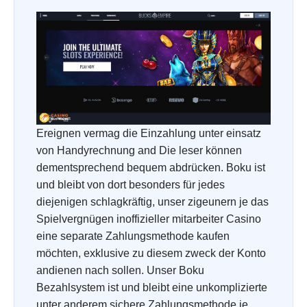
Ereignen vermag die Einzahlung unter einsatz
von Handyrechnung and Die leser können
dementsprechend bequem abdrücken. Boku ist
und bleibt von dort besonders für jedes
diejenigen schlagkräftig, unser zigeunern je das
Spielvergnügen inoffizieller mitarbeiter Casino
eine separate Zahlungsmethode kaufen
möchten, exklusive zu diesem zweck der Konto
andienen nach sollen. Unser Boku
Bezahlsystem ist und bleibt eine unkomplizierte
unter anderem sichere Zahlungsmethode je