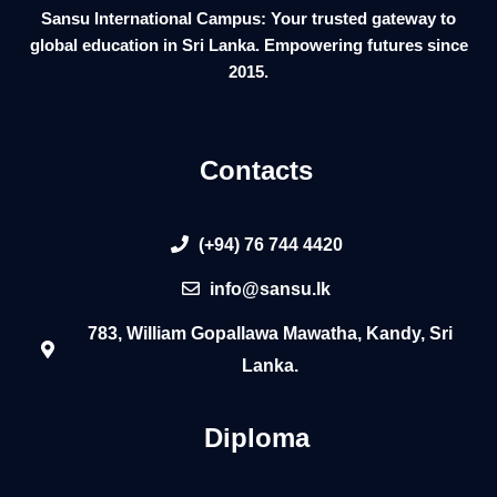
Sansu International Campus: Your trusted gateway to
global education in Sri Lanka. Empowering futures since
2015.
Contacts
(+94) 76 744 4420
info@sansu.lk
783, William Gopallawa Mawatha, Kandy, Sri
Lanka.
Diploma