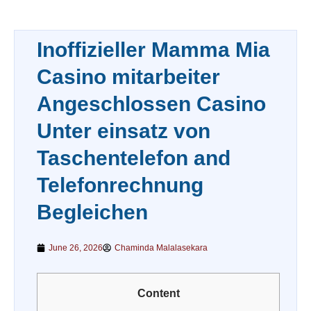
Inoffizieller Mamma Mia
Casino mitarbeiter
Angeschlossen Casino
Unter einsatz von
Taschentelefon and
Telefonrechnung
Begleichen
June 26, 2026
Chaminda Malalasekara
Content