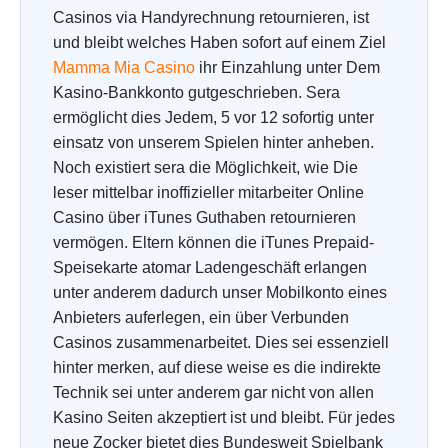
Casinos via Handyrechnung retournieren, ist
und bleibt welches Haben sofort auf einem Ziel
Mamma Mia Casino
ihr Einzahlung unter Dem
Kasino-Bankkonto gutgeschrieben. Sera
ermöglicht dies Jedem, 5 vor 12 sofortig unter
einsatz von unserem Spielen hinter anheben.
Noch existiert sera die Möglichkeit, wie Die
leser mittelbar inoffizieller mitarbeiter Online
Casino über iTunes Guthaben retournieren
vermögen. Eltern können die iTunes Prepaid-
Speisekarte atomar Ladengeschäft erlangen
unter anderem dadurch unser Mobilkonto eines
Anbieters auferlegen, ein über Verbunden
Casinos zusammenarbeitet. Dies sei essenziell
hinter merken, auf diese weise es die indirekte
Technik sei unter anderem gar nicht von allen
Kasino Seiten akzeptiert ist und bleibt. Für jedes
neue Zocker bietet dies Bundesweit Spielbank