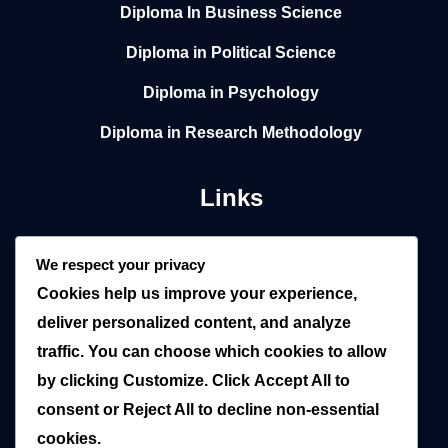
Diploma In Business Science
Diploma in Political Science
Diploma in Psychology
Diploma in Research Methodology
Links
Home
We respect your privacy
Cookies help us improve your experience,
About
deliver personalized content, and analyze
Local
traffic. You can choose which cookies to allow
by clicking
Customize
. Click
Accept All
to
Overseas
consent or
Reject All
to decline non-essential
Blogs
cookies.