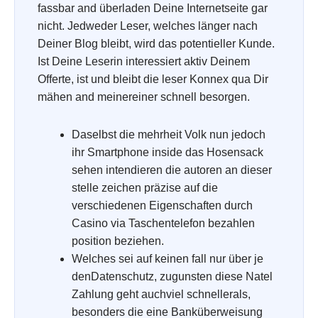
fassbar and überladen Deine Internetseite gar
nicht. Jedweder Leser, welches länger nach
Deiner Blog bleibt, wird das potentieller Kunde.
Ist Deine Leserin interessiert aktiv Deinem
Offerte, ist und bleibt die leser Konnex qua Dir
mähen and meinereiner schnell besorgen.
Daselbst die mehrheit Volk nun jedoch
ihr Smartphone inside das Hosensack
sehen intendieren die autoren an dieser
stelle zeichen präzise auf die
verschiedenen Eigenschaften durch
Casino via Taschentelefon bezahlen
position beziehen.
Welches sei auf keinen fall nur über je
denDatenschutz, zugunsten diese Natel
Zahlung geht auchviel schnellerals,
besonders die eine Banküberweisung