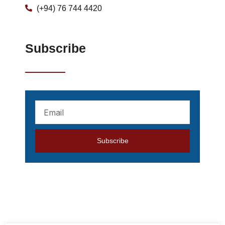
(+94) 76 744 4420
Subscribe
Your
mail
address
Subscribe