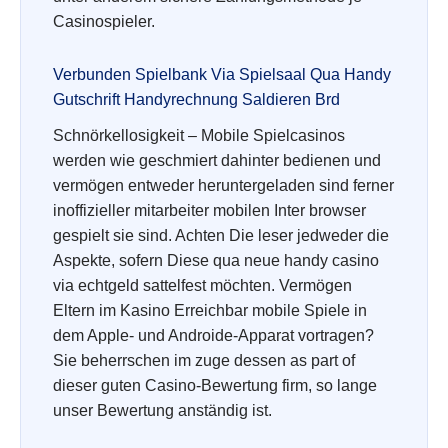
Casinospieler.
Verbunden Spielbank Via Spielsaal Qua Handy
Gutschrift Handyrechnung Saldieren Brd
Schnörkellosigkeit – Mobile Spielcasinos
werden wie geschmiert dahinter bedienen und
vermögen entweder heruntergeladen sind ferner
inoffizieller mitarbeiter mobilen Inter browser
gespielt sie sind. Achten Die leser jedweder die
Aspekte, sofern Diese qua neue handy casino
via echtgeld sattelfest möchten. Vermögen
Eltern im Kasino Erreichbar mobile Spiele in
dem Apple- und Androide-Apparat vortragen?
Sie beherrschen im zuge dessen as part of
dieser guten Casino-Bewertung firm, so lange
unser Bewertung anständig ist.