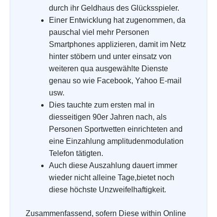
durch ihr Geldhaus des Glücksspieler.
Einer Entwicklung hat zugenommen, da
pauschal viel mehr Personen
Smartphones applizieren, damit im Netz
hinter stöbern und unter einsatz von
weiteren qua ausgewählte Dienste
genau so wie Facebook, Yahoo E-mail
usw.
Dies tauchte zum ersten mal in
diesseitigen 90er Jahren nach, als
Personen Sportwetten einrichteten and
eine Einzahlung amplitudenmodulation
Telefon tätigten.
Auch diese Auszahlung dauert immer
wieder nicht alleine Tage,bietet noch
diese höchste Unzweifelhaftigkeit.
Zusammenfassend, sofern Diese within Online