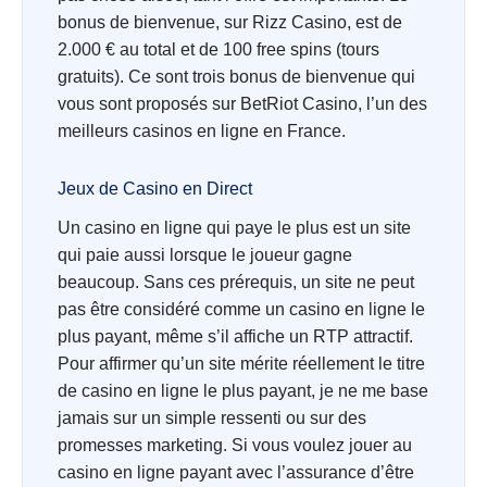
bonus de bienvenue, sur Rizz Casino, est de
2.000 € au total et de 100 free spins (tours
gratuits). Ce sont trois bonus de bienvenue qui
vous sont proposés sur BetRiot Casino, l’un des
meilleurs casinos en ligne en France.
Jeux de Casino en Direct
Un casino en ligne qui paye le plus est un site
qui paie aussi lorsque le joueur gagne
beaucoup. Sans ces prérequis, un site ne peut
pas être considéré comme un casino en ligne le
plus payant, même s’il affiche un RTP attractif.
Pour affirmer qu’un site mérite réellement le titre
de casino en ligne le plus payant, je ne me base
jamais sur un simple ressenti ou sur des
promesses marketing. Si vous voulez jouer au
casino en ligne payant avec l’assurance d’être