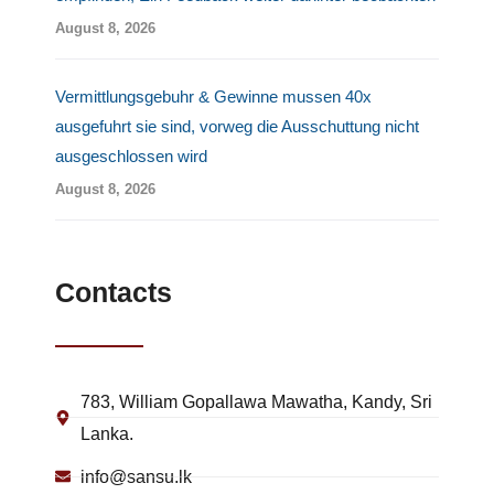
August 8, 2026
Vermittlungsgebuhr & Gewinne mussen 40x
ausgefuhrt sie sind, vorweg die Ausschuttung nicht
ausgeschlossen wird
August 8, 2026
Contacts
783, William Gopallawa Mawatha, Kandy, Sri
Lanka.
info@sansu.lk