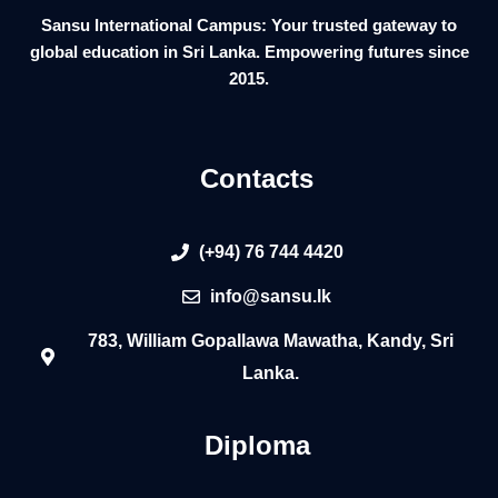
Sansu International Campus: Your trusted gateway to
global education in Sri Lanka. Empowering futures since
2015.
Contacts
(+94) 76 744 4420
info@sansu.lk
783, William Gopallawa Mawatha, Kandy, Sri
Lanka.
Diploma