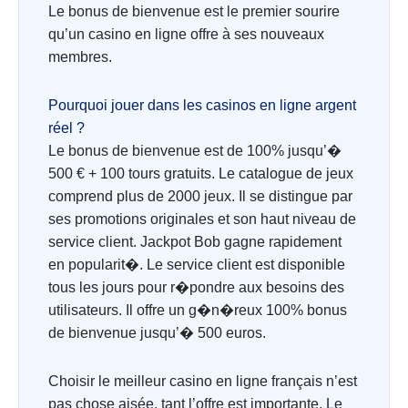
Le bonus de bienvenue est le premier sourire
qu’un casino en ligne offre à ses nouveaux
membres.
Pourquoi jouer dans les casinos en ligne argent
réel ?
Le bonus de bienvenue est de 100% jusqu’�
500 € + 100 tours gratuits. Le catalogue de jeux
comprend plus de 2000 jeux. Il se distingue par
ses promotions originales et son haut niveau de
service client. Jackpot Bob gagne rapidement
en popularit�. Le service client est disponible
tous les jours pour r�pondre aux besoins des
utilisateurs. Il offre un g�n�reux 100% bonus
de bienvenue jusqu’� 500 euros.
Choisir le meilleur casino en ligne français n’est
pas chose aisée, tant l’offre est importante. Le