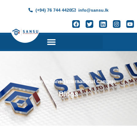
Skip
(+94) 76 744 4420
info@sansu.lk
to
content
F
T
L
I
Y
a
w
i
n
o
c
i
n
s
u
e
t
k
t
t
b
t
e
a
u
o
e
d
g
b
o
r
i
r
e
k
n
a
m
Welcome to Sansu International Campus
Blogs