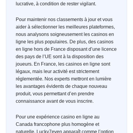
lucrative, à condition de rester vigilant.
Pour maintenir nos classements à jour et vous
aider à sélectionner les meilleures plateformes,
nous analysons soigneusement les casinos en
ligne les plus populaires. De plus, des casinos
en ligne hors de France disposant d’une licence
des pays de l’UE sont à la disposition des
joueurs. En France, les casinos en ligne sont
légaux, mais leur activité est strictement
réglementée. Nos experts mettront en lumière
les avantages évidents de chaque nouveau
produit, vous permettant d’en prendre
connaissance avant de vous inscrire.
Pour une expérience casino en ligne au
Canada francophone plus homogène et
naturelle, Lucky7even apparaît comme l’option