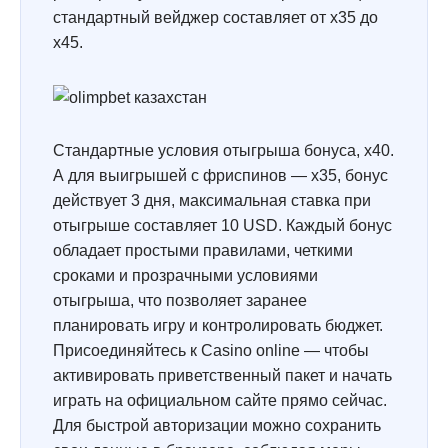
стандартный вейджер составляет от x35 до
x45.
Стандартные условия отыгрыша бонуса, x40.
А для выигрышей с фриспинов — x35, бонус
действует 3 дня, максимальная ставка при
отыгрыше составляет 10 USD. Каждый бонус
обладает простыми правилами, четкими
сроками и прозрачными условиями
отыгрыша, что позволяет заранее
планировать игру и контролировать бюджет.
Присоединяйтесь к Casino online — чтобы
активировать приветственный пакет и начать
играть на официальном сайте прямо сейчас.
Для быстрой авторизации можно сохранить