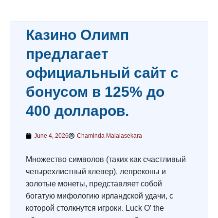
Казино Олимп
предлагает
официальный сайт с
бонусом в 125% до
400 долларов.
June 4, 2026
Chaminda Malalasekara
Множество символов (таких как счастливый
четырехлистный клевер), лепреконы и
золотые монеты, представляет собой
богатую мифологию ирландской удачи, с
которой столкнутся игроки. Luck O’ the