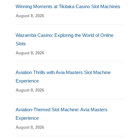
Winning Moments at Tikitaka Casino Slot Machines
August 8, 2026
Wazamba Casino: Exploring the World of Online
Slots
August 8, 2026
Aviation Thrills with Avia Masters Slot Machine
Experience
August 8, 2026
Aviation-Themed Slot Machine: Avia Masters
Experience
August 8, 2026