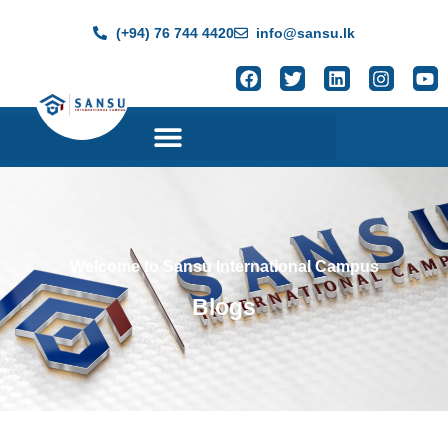
Skip
(+94) 76 744 4420
info@sansu.lk
to
content
F
T
L
I
Y
a
w
i
n
o
c
i
n
s
u
e
t
k
t
t
b
t
e
a
u
o
e
d
g
b
o
r
i
r
e
k
n
a
m
Welcome to Sansu International Campus
Blogs