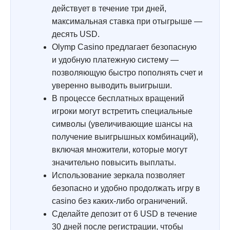
действует в течение три дней,
максимальная ставка при отыгрыше —
десять USD.
Olymp Casino предлагает безопасную
и удобную платежную систему —
позволяющую быстро пополнять счет и
уверенно выводить выигрыши.
В процессе бесплатных вращений
игроки могут встретить специальные
символы (увеличивающие шансы на
получение выигрышных комбинаций),
включая множители, которые могут
значительно повысить выплаты.
Использование зеркала позволяет
безопасно и удобно продолжать игру в
casino без каких-либо ограничений.
Сделайте депозит от 6 USD в течение
30 дней после регистрации, чтобы