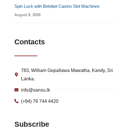
Spin Luck with Betobet Casino Slot Machines
August 8, 2026
Contacts
783, William Gopallawa Mawatha, Kandy, Sri
Lanka.
info@sansu.lk
(+94) 76 744 4420
Subscribe