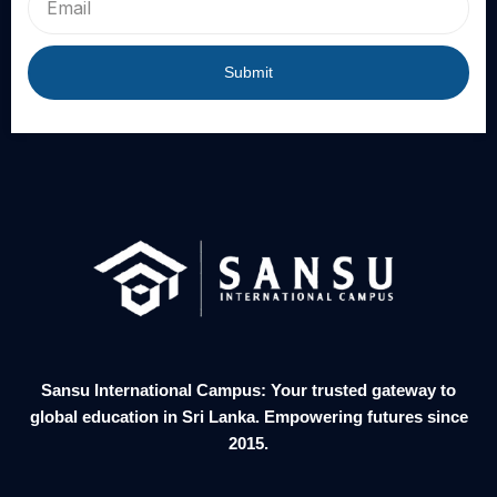
Submit
Sansu International Campus: Your trusted gateway to
global education in Sri Lanka. Empowering futures since
2015.