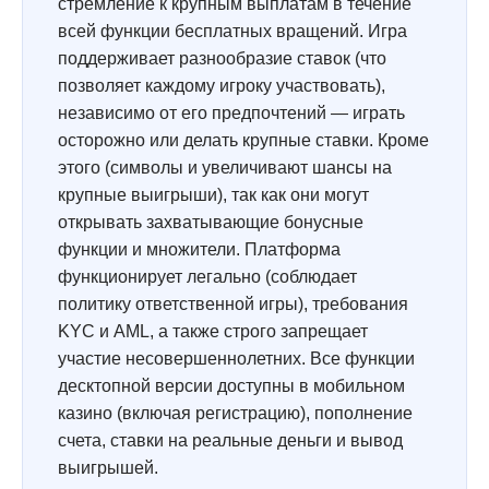
стремление к крупным выплатам в течение
всей функции бесплатных вращений. Игра
поддерживает разнообразие ставок (что
позволяет каждому игроку участвовать),
независимо от его предпочтений — играть
осторожно или делать крупные ставки. Кроме
этого (символы и увеличивают шансы на
крупные выигрыши), так как они могут
открывать захватывающие бонусные
функции и множители. Платформа
функционирует легально (соблюдает
политику ответственной игры), требования
KYC и AML, а также строго запрещает
участие несовершеннолетних. Все функции
десктопной версии доступны в мобильном
казино (включая регистрацию), пополнение
счета, ставки на реальные деньги и вывод
выигрышей.