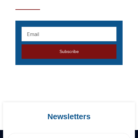
Your
mail
address
Subscribe
Newsletters
Email