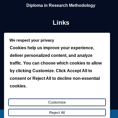
Diploma in Research Methodology
Links
Home
We respect your privacy
Cookies help us improve your experience,
About
deliver personalized content, and analyze
Local
traffic. You can choose which cookies to allow
by clicking
Customize
. Click
Accept All
to
Overseas
consent or
Reject All
to decline non-essential
Blogs
cookies.
Contact Us
Customize
Reject All