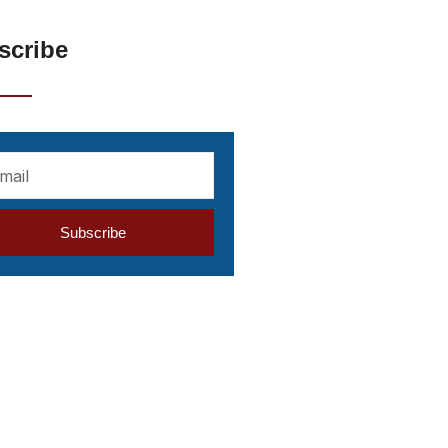
scribe
r
l
ress
Subscribe