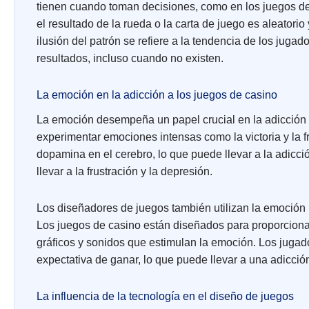
tienen cuando toman decisiones, como en los juegos de 
el resultado de la rueda o la carta de juego es aleatori
ilusión del patrón se refiere a la tendencia de los juga
resultados, incluso cuando no existen.
La emoción en la adicción a los juegos de casino
La emoción desempeña un papel crucial en la adicción 
experimentar emociones intensas como la victoria y la f
dopamina en el cerebro, lo que puede llevar a la adicc
llevar a la frustración y la depresión.
Los diseñadores de juegos también utilizan la emoción
Los juegos de casino están diseñados para proporciona
gráficos y sonidos que estimulan la emoción. Los jugad
expectativa de ganar, lo que puede llevar a una adicció
La influencia de la tecnología en el diseño de juegos