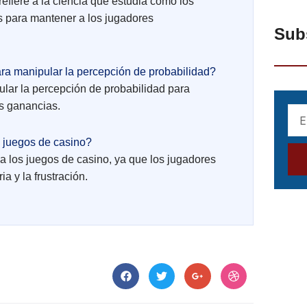
refiere a la ciencia que estudia cómo los
s para mantener a los jugadores
Sub
ara manipular la percepción de probabilidad?
ular la percepción de probabilidad para
s ganancias.
You
mai
 juegos de casino?
add
a los juegos de casino, ya que los jugadores
 y la frustración.
F
T
G
D
a
w
o
r
c
i
o
i
e
t
g
b