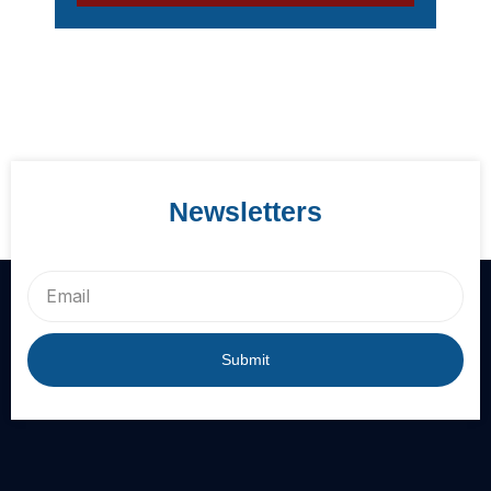
Newsletters
Email
Submit