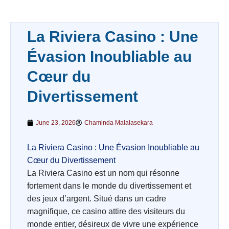
La Riviera Casino : Une
Évasion Inoubliable au
Cœur du
Divertissement
June 23, 2026
Chaminda Malalasekara
La Riviera Casino : Une Évasion Inoubliable au
Cœur du Divertissement
La Riviera Casino est un nom qui résonne
fortement dans le monde du divertissement et
des jeux d’argent. Situé dans un cadre
magnifique, ce casino attire des visiteurs du
monde entier, désireux de vivre une expérience