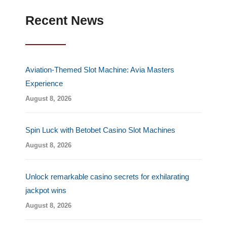
l
u
Recent News
s
-
g
Aviation-Themed Slot Machine: Avia Masters
Experience
August 8, 2026
Spin Luck with Betobet Casino Slot Machines
August 8, 2026
Unlock remarkable casino secrets for exhilarating
jackpot wins
August 8, 2026