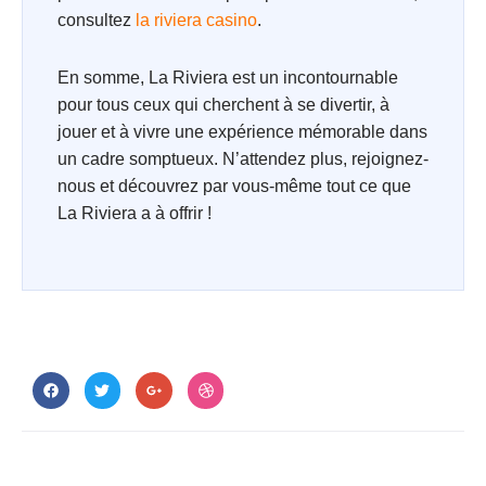
consultez
la riviera casino
.
En somme, La Riviera est un incontournable
pour tous ceux qui cherchent à se divertir, à
jouer et à vivre une expérience mémorable dans
un cadre somptueux. N’attendez plus, rejoignez-
nous et découvrez par vous-même tout ce que
La Riviera a à offrir !
F
T
G
D
a
w
o
r
c
i
o
i
e
t
g
b
b
t
l
b
o
e
e
b
o
r
-
l
k
p
e