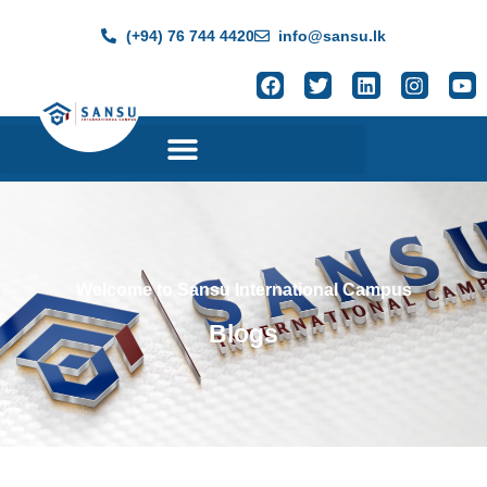
Skip
(+94) 76 744 4420
info@sansu.lk
to
content
F
T
L
I
Y
a
w
i
n
o
c
i
n
s
u
e
t
k
t
t
b
t
e
a
u
o
e
d
g
b
o
r
i
r
e
k
n
a
m
Welcome to Sansu International Campus
Blogs