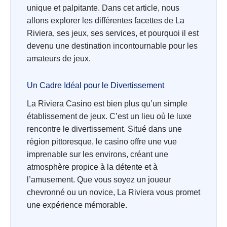
unique et palpitante. Dans cet article, nous
allons explorer les différentes facettes de La
Riviera, ses jeux, ses services, et pourquoi il est
devenu une destination incontournable pour les
amateurs de jeux.
Un Cadre Idéal pour le Divertissement
La Riviera Casino est bien plus qu’un simple
établissement de jeux. C’est un lieu où le luxe
rencontre le divertissement. Situé dans une
région pittoresque, le casino offre une vue
imprenable sur les environs, créant une
atmosphère propice à la détente et à
l’amusement. Que vous soyez un joueur
chevronné ou un novice, La Riviera vous promet
une expérience mémorable.