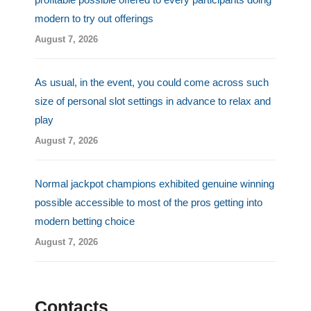
modern to try out offerings
August 7, 2026
As usual, in the event, you could come across such
size of personal slot settings in advance to relax and
play
August 7, 2026
Normal jackpot champions exhibited genuine winning
possible accessible to most of the pros getting into
modern betting choice
August 7, 2026
Contacts