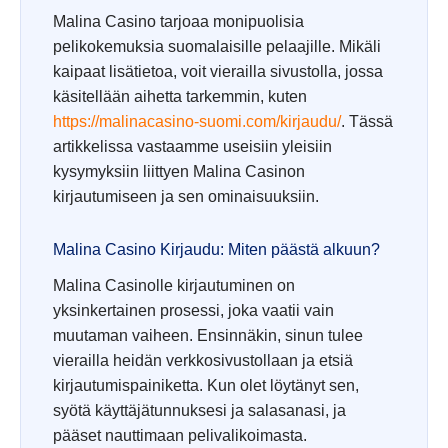
Malina Casino tarjoaa monipuolisia
pelikokemuksia suomalaisille pelaajille. Mikäli
kaipaat lisätietoa, voit vierailla sivustolla, jossa
käsitellään aihetta tarkemmin, kuten
https://malinacasino-suomi.com/kirjaudu/
. Tässä
artikkelissa vastaamme useisiin yleisiin
kysymyksiin liittyen Malina Casinon
kirjautumiseen ja sen ominaisuuksiin.
Malina Casino Kirjaudu: Miten päästä alkuun?
Malina Casinolle kirjautuminen on
yksinkertainen prosessi, joka vaatii vain
muutaman vaiheen. Ensinnäkin, sinun tulee
vierailla heidän verkkosivustollaan ja etsiä
kirjautumispainiketta. Kun olet löytänyt sen,
syötä käyttäjätunnuksesi ja salasanasi, ja
pääset nauttimaan pelivalikoimasta.