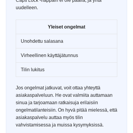
Caps Lock -näppäin ei ole päällä, ja yritä
uudelleen.
Yleiset ongelmat
Unohdettu salasana
Virheellinen käyttäjätunnus
Tilin lukitus
Jos ongelmat jatkuvat, voit ottaa yhteyttä
asiakaspalveluun. He ovat valmiita auttamaan
sinua ja tarjoamaan ratkaisuja erilaisiin
ongelmatilanteisiin. On hyvä pitää mielessä, että
asiakaspalvelu auttaa myös tilin
vahvistamisessa ja muissa kysymyksissä.