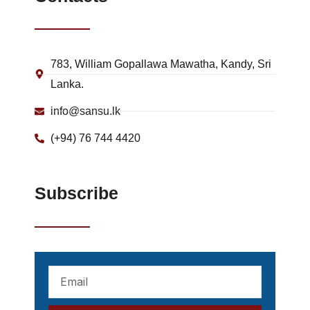
783, William Gopallawa Mawatha, Kandy, Sri
Lanka.
info@sansu.lk
(+94) 76 744 4420
Subscribe
Your
mail