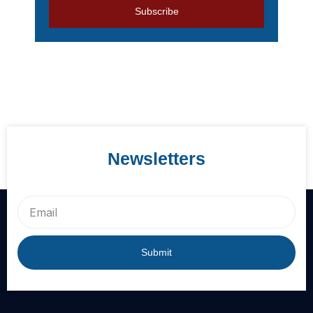
address
Subscribe
Newsletters
Email
Submit