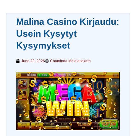
Malina Casino Kirjaudu:
Usein Kysytyt
Kysymykset
June 23, 2026
Chaminda Malalasekara