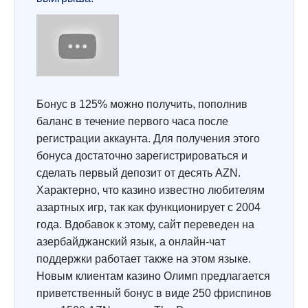
Бонус в 125% можно получить, пополнив
баланс в течение первого часа после
регистрации аккаунта. Для получения этого
бонуса достаточно зарегистрироваться и
сделать первый депозит от десять AZN.
Характерно, что казино известно любителям
азартных игр, так как функционирует с 2004
года. Вдобавок к этому, сайт переведен на
азербайджанский язык, а онлайн-чат
поддержки работает также на этом языке.
Новым клиентам казино Олимп предлагается
приветственный бонус в виде 250 фриспинов