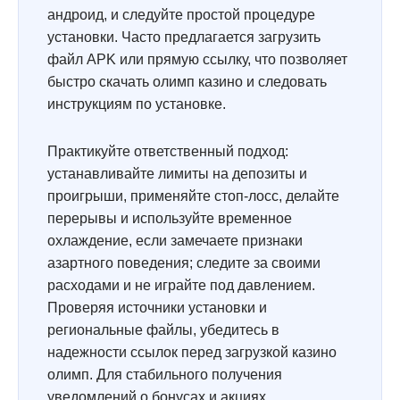
андроид, и следуйте простой процедуре
установки. Часто предлагается загрузить
файл APK или прямую ссылку, что позволяет
быстро скачать олимп казино и следовать
инструкциям по установке.
Практикуйте ответственный подход:
устанавливайте лимиты на депозиты и
проигрыши, применяйте стоп-лосс, делайте
перерывы и используйте временное
охлаждение, если замечаете признаки
азартного поведения; следите за своими
расходами и не играйте под давлением.
Проверяя источники установки и
региональные файлы, убедитесь в
надежности ссылок перед загрузкой казино
олимп. Для стабильного получения
уведомлений о бонусах и акциях