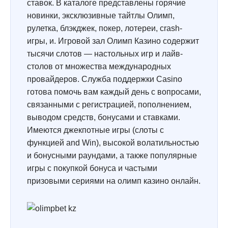
ставок. В каталоге представлены горячие
новинки, эксклюзивные тайтлы Олимп,
рулетка, блэкджек, покер, лотереи, crash-
игры, и. Игровой зал Олимп Казино содержит
тысячи слотов — настольных игр и лайв-
столов от множества международных
провайдеров. Служба поддержки Casino
готова помочь вам каждый день с вопросами,
связанными с регистрацией, пополнением,
выводом средств, бонусами и ставками.
Имеются джекпотные игры (слоты с
функцией and Win), высокой волатильностью
и бонусными раундами, а также популярные
игры с покупкой бонуса и частыми
призовыми сериями на олимп казино онлайн.