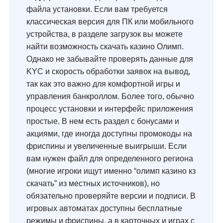
файла установки. Если вам требуется
классическая версия для ПК или мобильного
устройства, в разделе загрузок вы можете
найти возможность скачать казино Олимп.
Однако не забывайте проверять данные для
KYC и скорость обработки заявок на вывод,
так как это важно для комфортной игры и
управления банкроллом.
Более того, обычно
процесс установки и интерфейс приложения
простые. В нем есть раздел с бонусами и
акциями, где иногда доступны промокоды на
фриспины и увеличенные выигрыши. Если
вам нужен файл для определенного региона
(многие игроки ищут именно “олимп казино кз
скачать” из местных источников), но
обязательно проверяйте версии и подписи. В
игровых автоматах доступны бесплатные
режимы и фриспины, а в карточных и играх с