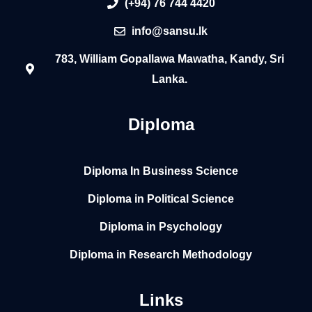
(+94) 76 744 4420
info@sansu.lk
783, William Gopallawa Mawatha, Kandy, Sri
Lanka.
Diploma
Diploma In Business Science
Diploma in Political Science
Diploma in Psychology
Diploma in Research Methodology
Links