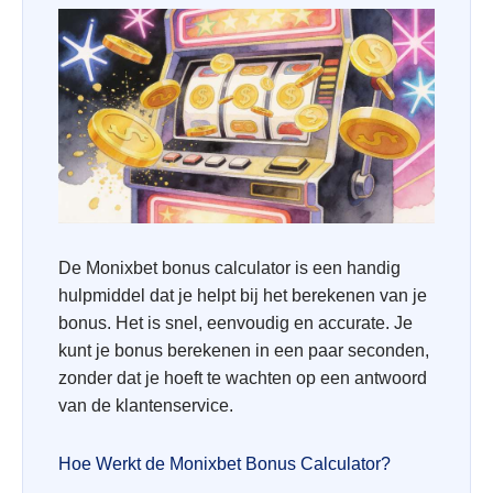
De Monixbet bonus calculator is een handig
hulpmiddel dat je helpt bij het berekenen van je
bonus. Het is snel, eenvoudig en accurate. Je
kunt je bonus berekenen in een paar seconden,
zonder dat je hoeft te wachten op een antwoord
van de klantenservice.
Hoe Werkt de Monixbet Bonus Calculator?