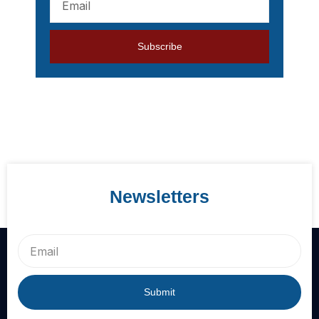
mail
address
Subscribe
Newsletters
Email
Submit