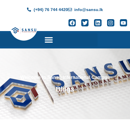
Skip
(+94) 76 744 4420
info@sansu.lk
to
content
F
T
L
I
Y
a
w
i
n
o
c
i
n
s
u
e
t
k
t
t
b
t
e
a
u
o
e
d
g
b
o
r
i
r
e
k
n
a
m
Welcome to Sansu International Campus
Blogs