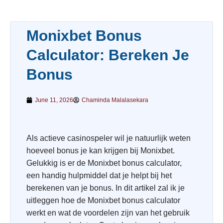
Monixbet Bonus
Calculator: Bereken Je
Bonus
June 11, 2026
Chaminda Malalasekara
Als actieve casinospeler wil je natuurlijk weten
hoeveel bonus je kan krijgen bij Monixbet.
Gelukkig is er de Monixbet bonus calculator,
een handig hulpmiddel dat je helpt bij het
berekenen van je bonus. In dit artikel zal ik je
uitleggen hoe de Monixbet bonus calculator
werkt en wat de voordelen zijn van het gebruik