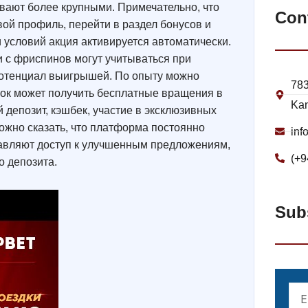
ывают более крупными. Примечательно, что
Con
вой профиль, перейти в раздел бонусов и
 условий акция активируется автоматически.
 с фриспинов могут учитываться при
потенциал выигрышей. По опыту можно
783
грок может получить бесплатные вращения в
Kan
 депозит, кэшбек, участие в эксклюзивных
ожно сказать, что платформа постоянно
inf
тавляют доступ к улучшенным предложениям,
(+9
о депозита.
Sub
You