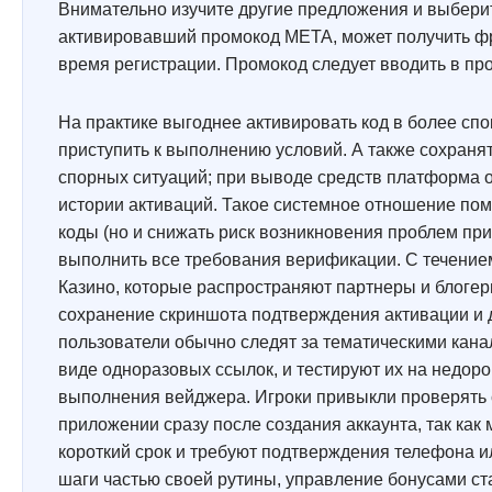
Внимательно изучите другие предложения и выбери
активировавший промокод META, может получить фри
время регистрации. Промокод следует вводить в про
На практике выгоднее активировать код в более спо
приступить к выполнению условий. А также сохранят
спорных ситуаций; при выводе средств платформа 
истории активаций. Такое системное отношение пом
коды (но и снижать риск возникновения проблем пр
выполнить все требования верификации. С течени
Казино, которые распространяют партнеры и блогер
сохранение скриншота подтверждения активации и 
пользователи обычно следят за тематическими кана
виде одноразовых ссылок, и тестируют их на недоро
выполнения вейджера. Игроки привыкли проверять 
приложении сразу после создания аккаунта, так как
короткий срок и требуют подтверждения телефона ил
шаги частью своей рутины, управление бонусами ст