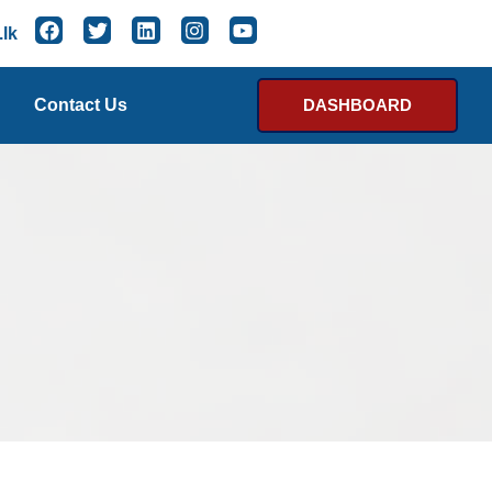
F
T
L
I
Y
lk
a
w
i
n
o
c
i
n
s
u
e
t
k
t
t
b
t
e
a
u
Contact Us
DASHBOARD
o
e
d
g
b
o
r
i
r
e
k
n
a
m