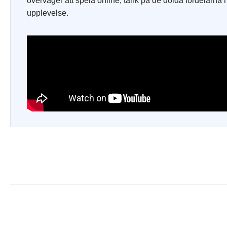
överväger att spela online, tänk på de dolda fördelarna
upplevelse.