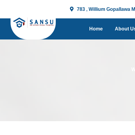
Skip
783 , Willium Gopallawa 
to
content
Home
About U
W