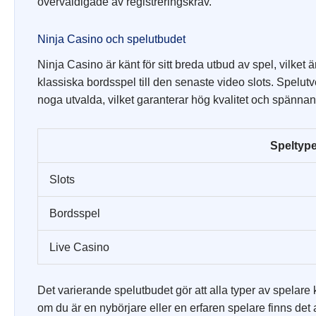
överväldigade av registreringskrav.
Ninja Casino och spelutbudet
Ninja Casino är känt för sitt breda utbud av spel, vilket ä
klassiska bordsspel till den senaste video slots. Spel
noga utvalda, vilket garanterar hög kvalitet och spänna
Speltype
Slots
Bordsspel
Live Casino
Det varierande spelutbudet gör att alla typer av spelar
om du är en nybörjare eller en erfaren spelare finns det 