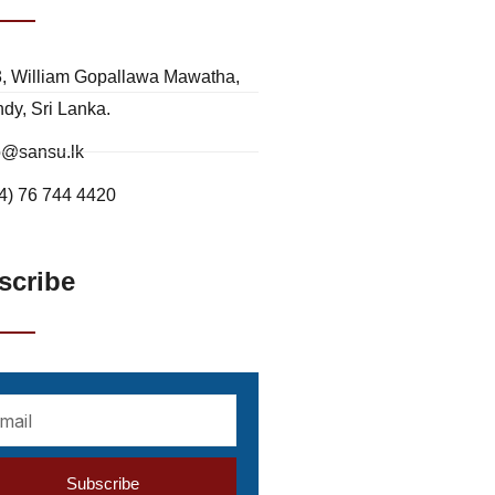
, William Gopallawa Mawatha,
dy, Sri Lanka.
o@sansu.lk
4) 76 744 4420
scribe
r
l
ress
Subscribe