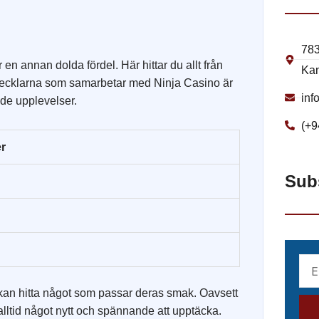
783
r en annan dolda fördel. Här hittar du allt från
Kan
utvecklarna som samarbetar med Ninja Casino är
inf
nde upplevelser.
(+9
r
Sub
You
mai
e kan hitta något som passar deras smak. Oavsett
add
alltid något nytt och spännande att upptäcka.