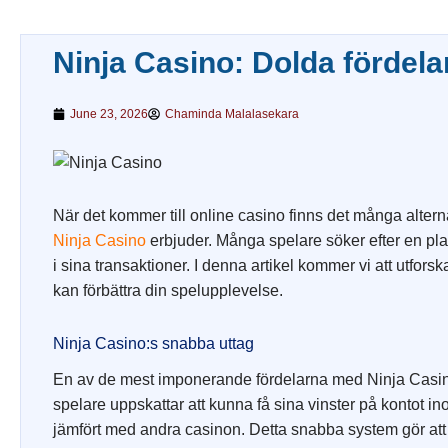
Ninja Casino: Dolda fördela
June 23, 2026
Chaminda Malalasekara
När det kommer till online casino finns det många alter
Ninja Casino
erbjuder. Många spelare söker efter en plat
i sina transaktioner. I denna artikel kommer vi att utfo
kan förbättra din spelupplevelse.
Ninja Casino:s snabba uttag
En av de mest imponerande fördelarna med Ninja Casi
spelare uppskattar att kunna få sina vinster på kontot ino
jämfört med andra casinon. Detta snabba system gör att 