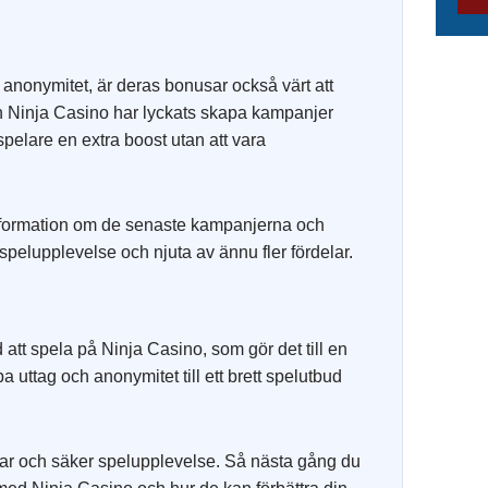
anonymitet, är deras bonusar också värt att
 Ninja Casino har lyckats skapa kampanjer
spelare en extra boost utan att vara
information om de senaste kampanjerna och
spelupplevelse och njuta av ännu fler fördelar.
tt spela på Ninja Casino, som gör det till en
 uttag och anonymitet till ett brett spelutbud
tbar och säker spelupplevelse. Så nästa gång du