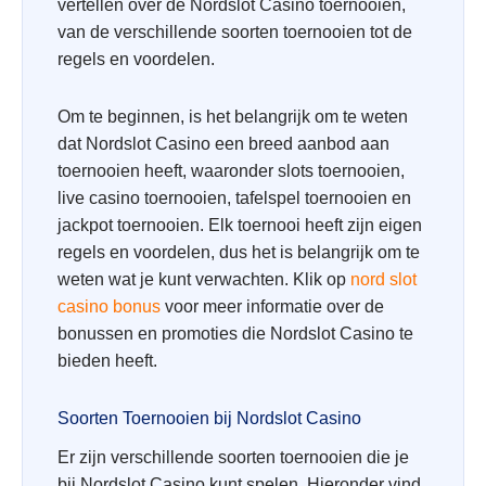
vertellen over de Nordslot Casino toernooien,
van de verschillende soorten toernooien tot de
regels en voordelen.
Om te beginnen, is het belangrijk om te weten
dat Nordslot Casino een breed aanbod aan
toernooien heeft, waaronder slots toernooien,
live casino toernooien, tafelspel toernooien en
jackpot toernooien. Elk toernooi heeft zijn eigen
regels en voordelen, dus het is belangrijk om te
weten wat je kunt verwachten. Klik op
nord slot
casino bonus
voor meer informatie over de
bonussen en promoties die Nordslot Casino te
bieden heeft.
Soorten Toernooien bij Nordslot Casino
Er zijn verschillende soorten toernooien die je
bij Nordslot Casino kunt spelen. Hieronder vind