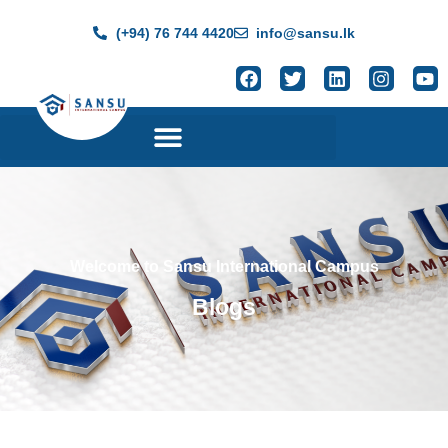
Skip
(+94) 76 744 4420
info@sansu.lk
to
content
F
T
L
I
Y
a
w
i
n
o
c
i
n
s
u
e
t
k
t
t
b
t
e
a
u
o
e
d
g
b
o
r
i
r
e
k
n
a
m
Welcome to Sansu International Campus
Blogs