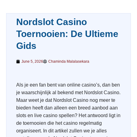
Nordslot Casino
Toernooien: De Ultieme
Gids
June 5, 2026
Chaminda Malalasekara
Als je een fan bent van online casino’s, dan ben
je waarschijnlijk al bekend met Nordslot Casino.
Maar weet je dat Nordslot Casino nog meer te
bieden heeft dan alleen een breed aanbod aan
slots en live casino spellen? Het antwoord ligt in
de toernooien die het casino regelmatig
organiseert. In dit artikel zullen we je alles