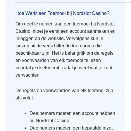
Hoe Werkt een Toernooi bij Nordslot Casino?
Om deel te nemen aan een toernooi bij Nordslot
Casino, moet je eerst een account aanmaken en
inloggen op de website. Vervolgens kun je
kiezen uit de verschillende toernooien die
beschikbaar zijn. Het is belangrijk om de regels
en voorwaarden van elk toernooi te lezen
voordat je deelneemt, zodat je weet wat je kunt
verwachten.
De regels en voorwaarden van elk toernooi zijn
als volgt:
Deelnemers moeten een account hebben
bij Nordslot Casino.
Deelnemers moeten een bepaalde inzet