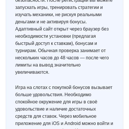
безопасности. После регистрации вы можете
запускать игры, тренировать стратегии и
изучать механики, не рискуя реальными
деньгами и не активируя бонусы.
Адаптивный сайт открыт через браузер без
необходимости установки (предлагая
быстрый доступ к ставкам), бонусам и
турнирам. Обычная проверка занимает от
нескольких часов до 48 часов — после чего
лимиты на вывод значительно
увеличиваются.
Игра на слотах с покупкой бонусов вызывает
больше удовольствия. Необходимо
спокойное окружение для игры в своё
удовольствие и наличие достаточных
средств для ставок. Через мобильное
приложение для iOS и Android можно войти и