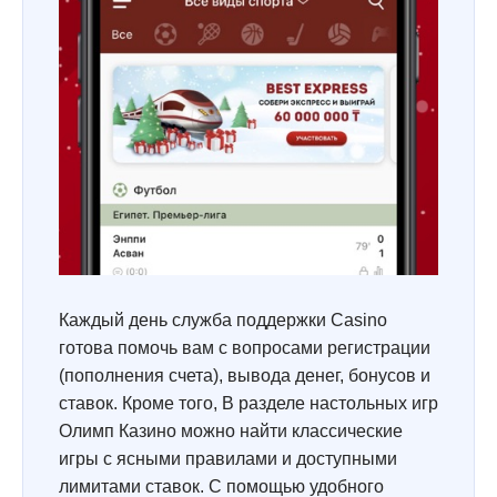
Каждый день служба поддержки Casino
готова помочь вам с вопросами регистрации
(пополнения счета), вывода денег, бонусов и
ставок. Кроме того, В разделе настольных игр
Олимп Казино можно найти классические
игры с ясными правилами и доступными
лимитами ставок. С помощью удобного