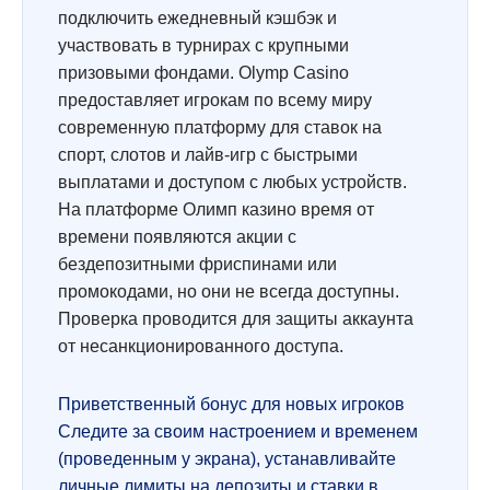
подключить ежедневный кэшбэк и
участвовать в турнирах с крупными
призовыми фондами. Olymp Casino
предоставляет игрокам по всему миру
современную платформу для ставок на
спорт, слотов и лайв-игр с быстрыми
выплатами и доступом с любых устройств.
На платформе Олимп казино время от
времени появляются акции с
бездепозитными фриспинами или
промокодами, но они не всегда доступны.
Проверка проводится для защиты аккаунта
от несанкционированного доступа.
Приветственный бонус для новых игроков
Следите за своим настроением и временем
(проведенным у экрана), устанавливайте
личные лимиты на депозиты и ставки в