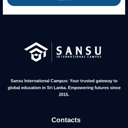
Sansu International Campus: Your trusted gateway to
global education in Sri Lanka. Empowering futures since
2015.
Contacts