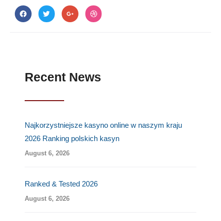
F
T
G
D
a
w
o
r
c
i
o
i
e
t
g
b
b
t
l
b
o
e
e
b
o
r
-
l
k
p
e
l
u
Recent News
s
-
g
Najkorzystniejsze kasyno online w naszym kraju
2026 Ranking polskich kasyn
August 6, 2026
Ranked & Tested 2026
August 6, 2026