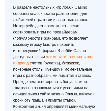
В разделе настольных игр лобби Casino
собраны классические развлечения для
любителей стратегии и азартных ставок.
Интерфейс дает возможность легко
сортировать игры по провайдерам
(популярности и жанрам), что позволяет
каждому игроку быстро находить
интересующий формат. В лобби Casino
доступны тысячи
олимп казино скачать на
андроид
слотов (рулетка), блэкджек,
покерные столы, live-шоу и моментальные
игры с разнообразными лимитами ставок.
Прежде чем активировать бонус, важно
тщательно ознакомиться с условиями на
официальном сайте казино Олимп, включая
сроки отыгрыша и лимиты ставок.
Конкретная акция определяет минимальную