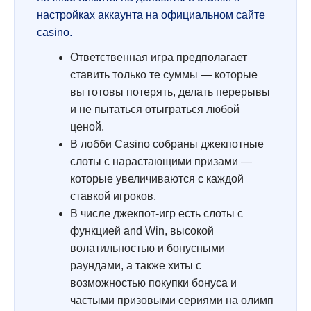
настройках аккаунта на официальном сайте
casino.
Ответственная игра предполагает
ставить только те суммы — которые
вы готовы потерять, делать перерывы
и не пытаться отыграться любой
ценой.
В лобби Casino собраны джекпотные
слоты с нарастающими призами —
которые увеличиваются с каждой
ставкой игроков.
В числе джекпот-игр есть слоты с
функцией and Win, высокой
волатильностью и бонусными
раундами, а также хиты с
возможностью покупки бонуса и
частыми призовыми сериями на олимп