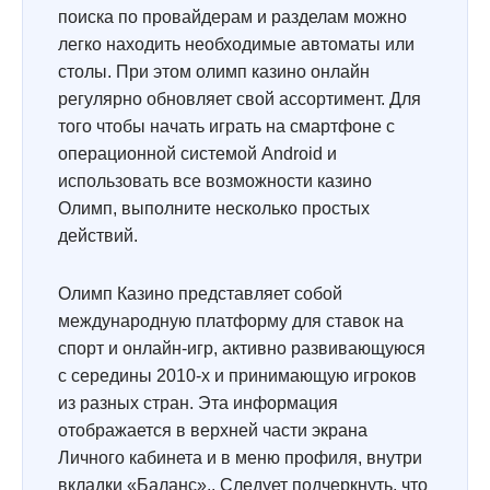
поиска по провайдерам и разделам можно
легко находить необходимые автоматы или
столы. При этом олимп казино онлайн
регулярно обновляет свой ассортимент. Для
того чтобы начать играть на смартфоне с
операционной системой Android и
использовать все возможности казино
Олимп, выполните несколько простых
действий.
Олимп Казино представляет собой
международную платформу для ставок на
спорт и онлайн-игр, активно развивающуюся
с середины 2010-х и принимающую игроков
из разных стран. Эта информация
отображается в верхней части экрана
Личного кабинета и в меню профиля, внутри
вкладки «Баланс»,. Следует подчеркнуть, что