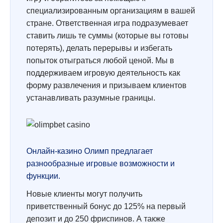
специализированным организациям в вашей
стране. Ответственная игра подразумевает
ставить лишь те суммы (которые вы готовы
потерять), делать перерывы и избегать
попыток отыграться любой ценой. Мы в
поддерживаем игровую деятельность как
форму развлечения и призываем клиентов
устанавливать разумные границы.
Онлайн-казино Олимп предлагает
разнообразные игровые возможности и
функции.
Новые клиенты могут получить
приветственный бонус до 125% на первый
депозит и до 250 фриспинов. А также