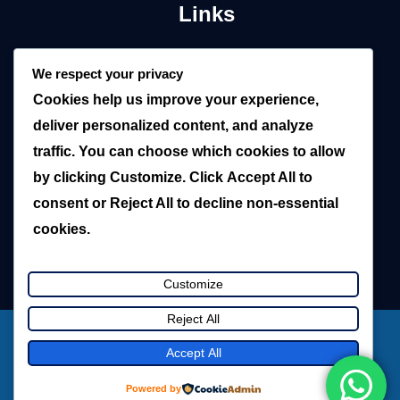
Links
Home
We respect your privacy
Cookies help us improve your experience,
About
deliver personalized content, and analyze
Local
traffic. You can choose which cookies to allow
by clicking
Customize
. Click
Accept All
to
Overseas
consent or
Reject All
to decline non-essential
Blogs
cookies.
Contact Us
Customize
Reject All
Copyright © 2025 Sansu International Campus, All rights
Accept All
reserved. Powered by
eSupport
Powered by