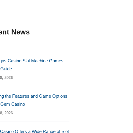
ent News
egas Casino Slot Machine Games
 Guide
8, 2026
ing the Features and Game Options
tsGem Casino
8, 2026
Casino Offers a Wide Range of Slot