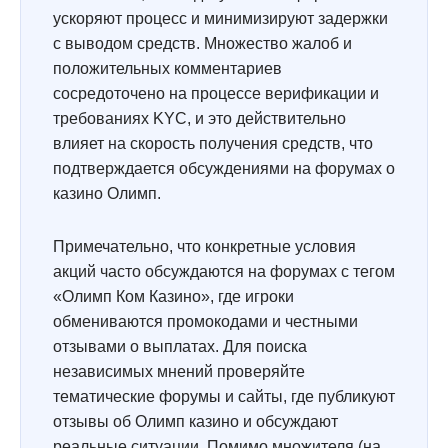
ускоряют процесс и минимизируют задержки
с выводом средств. Множество жалоб и
положительных комментариев
сосредоточено на процессе верификации и
требованиях KYC, и это действительно
влияет на скорость получения средств, что
подтверждается обсуждениями на форумах о
казино Олимп.
Примечательно, что конкретные условия
акций часто обсуждаются на форумах с тегом
«Олимп Ком Казино», где игроки
обмениваются промокодами и честными
отзывами о выплатах. Для поиска
независимых мнений проверяйте
тематические форумы и сайты, где публикуют
отзывы об Олимп казино и обсуждают
реальные ситуации. Помимо множителя (на