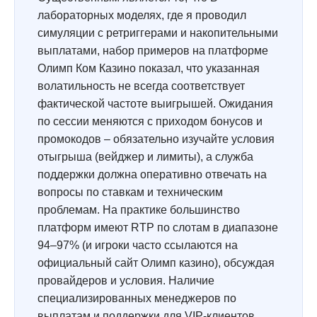
лабораторных моделях, где я проводил
симуляции с ретриггерами и накопительными
выплатами, набор примеров на платформе
Олимп Ком Казино показал, что указанная
волатильность не всегда соответствует
фактической частоте выигрышей. Ожидания
по сессии меняются с приходом бонусов и
промокодов – обязательно изучайте условия
отыгрыша (вейджер и лимиты), а служба
поддержки должна оперативно отвечать на
вопросы по ставкам и техническим
проблемам. На практике большинство
платформ имеют RTP по слотам в диапазоне
94–97% (и игроки часто ссылаются на
официальный сайт Олимп казино), обсуждая
провайдеров и условия. Наличие
специализированных менеджеров по
выплатам и поддержки для VIP-клиентов