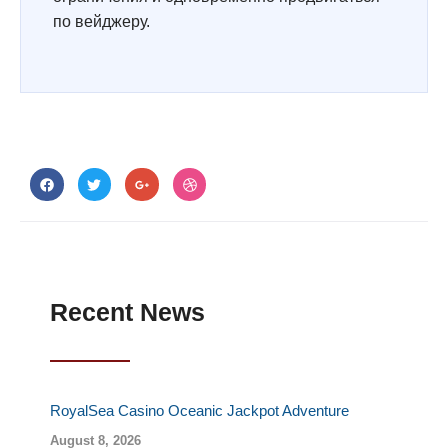
по вейджеру.
F
T
G
D
a
w
o
r
c
i
o
i
e
t
g
b
b
t
l
b
o
e
e
b
o
r
-
l
k
p
e
l
u
Recent News
s
-
g
RoyalSea Casino Oceanic Jackpot Adventure
August 8, 2026