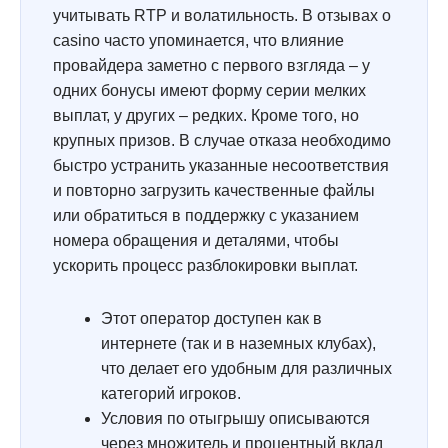
учитывать RTP и волатильность. В отзывах о
casino часто упоминается, что влияние
провайдера заметно с первого взгляда – у
одних бонусы имеют форму серии мелких
выплат, у других – редких. Кроме того, но
крупных призов.
В случае отказа необходимо
быстро устранить указанные несоответствия
и повторно загрузить качественные файлы
или обратиться в поддержку с указанием
номера обращения и деталями, чтобы
ускорить процесс разблокировки выплат.
Этот оператор доступен как в
интернете (так и в наземных клубах),
что делает его удобным для различных
категорий игроков.
Условия по отыгрышу описываются
через множитель и процентный вклад