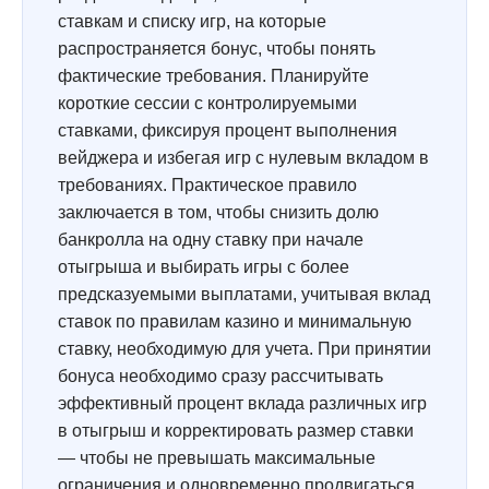
ставкам и списку игр, на которые
распространяется бонус, чтобы понять
фактические требования. Планируйте
короткие сессии с контролируемыми
ставками, фиксируя процент выполнения
вейджера и избегая игр с нулевым вкладом в
требованиях. Практическое правило
заключается в том, чтобы снизить долю
банкролла на одну ставку при начале
отыгрыша и выбирать игры с более
предсказуемыми выплатами, учитывая вклад
ставок по правилам казино и минимальную
ставку, необходимую для учета. При принятии
бонуса необходимо сразу рассчитывать
эффективный процент вклада различных игр
в отыгрыш и корректировать размер ставки
— чтобы не превышать максимальные
ограничения и одновременно продвигаться