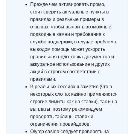
Прежде чем активировать промо,
стоит сверить актуальные пункты в
правилах и реальные примеры в
отзывах, чтобы выявить возможные
подводные камни и требования к
службе поддержки; в случае проблем с
выводом помощь может ускорить
правильная подготовка документов и
аккуратное использование и других
акций в строгом соответствии с
правилами.
В реальных сессиях я заметил (что в
некоторых слотах казино применяются
строгие лимиты как на ставки), так и на
выплаты, поэтому рекомендуем
проверять таблицы ставок и
ограничения провайдеров.
Olymp casino следует проверять на