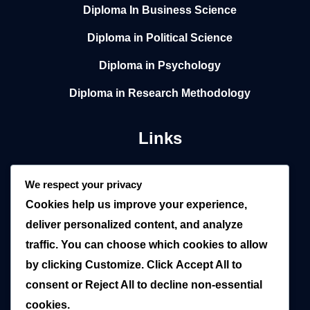
Diploma In Business Science
Diploma in Political Science
Diploma in Psychology
Diploma in Research Methodology
Links
Home
We respect your privacy
Cookies help us improve your experience,
About
deliver personalized content, and analyze
Local
traffic. You can choose which cookies to allow
by clicking
Customize
. Click
Accept All
to
Overseas
consent or
Reject All
to decline non-essential
Blogs
cookies.