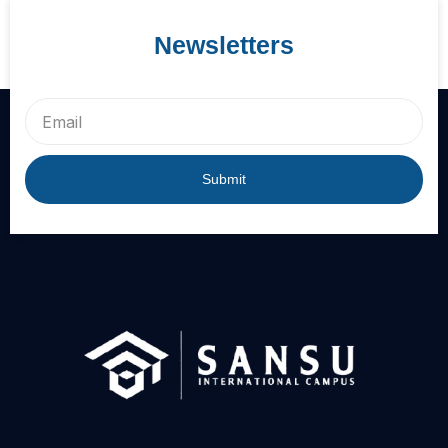
Newsletters
Email
Submit