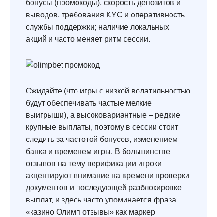
бонусы (промокоды), скорость депозитов и
выводов, требования KYC и оперативность
службы поддержки; наличие локальных
акций и часто меняет ритм сессии.
Ожидайте (что игры с низкой волатильностью
будут обеспечивать частые мелкие
выигрыши), а высоковариантные – редкие
крупные выплаты, поэтому в сессии стоит
следить за частотой бонусов, изменением
банка и временем игры. В большинстве
отзывов на тему верификации игроки
акцентируют внимание на времени проверки
документов и последующей разблокировке
выплат, и здесь часто упоминается фраза
«казино Олимп отзывы» как маркер