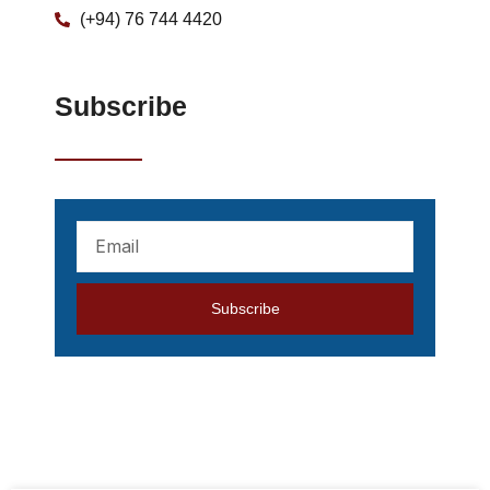
(+94) 76 744 4420
Subscribe
Your
mail
address
Subscribe