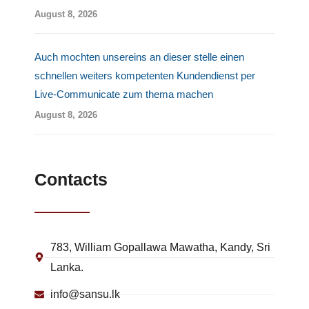
August 8, 2026
Auch mochten unsereins an dieser stelle einen
schnellen weiters kompetenten Kundendienst per
Live-Communicate zum thema machen
August 8, 2026
Contacts
783, William Gopallawa Mawatha, Kandy, Sri
Lanka.
info@sansu.lk