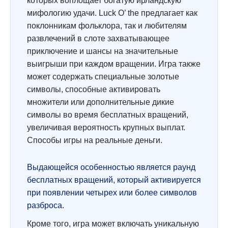
которых воплощает богатую ирландскую
мифологию удачи. Luck O’ the предлагает как
поклонникам фольклора, так и любителям
развлечений в слоте захватывающее
приключение и шансы на значительные
выигрыши при каждом вращении. Игра также
может содержать специальные золотые
символы, способные активировать
множители или дополнительные дикие
символы во время бесплатных вращений,
увеличивая вероятность крупных выплат.
Способы игры на реальные деньги.
Выдающейся особенностью является раунд
бесплатных вращений, который активируется
при появлении четырех или более символов
разброса.
Кроме того, игра может включать уникальную