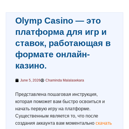
Olymp Casino — это
платформа для игр и
ставок, работающая в
формате онлайн-
казино.
June 5, 2026
Chaminda Malalasekara
Представлена пошаговая инструкция,
которая поможет вам быстро освоиться и
начать первую игру на платформе.
Существенным является то, что после
создания аккаунта вам моментально
скачать