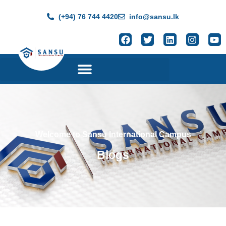
Skip
(+94) 76 744 4420
info@sansu.lk
to
content
F
T
L
I
Y
a
w
i
n
o
c
i
n
s
u
e
t
k
t
t
b
t
e
a
u
o
e
d
g
b
o
r
i
r
e
k
n
a
m
Welcome to Sansu International Campus
Blogs