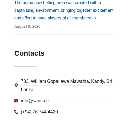
The brand new betting area was created with a
captivating environment, bringing together excitement
and effort to have players of all membership
August 9, 2026
Contacts
783, William Gopallawa Mawatha, Kandy, Sri
Lanka.
info@sansu.lk
(+94) 76 744 4420