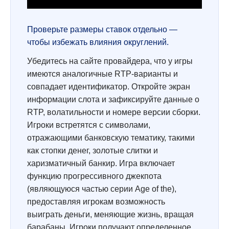
Проверьте размеры ставок отдельно —
чтобы избежать влияния округлений.
Убедитесь на сайте провайдера, что у игры
имеются аналогичные RTP-варианты и
совпадает идентификатор. Откройте экран
информации слота и зафиксируйте данные о
RTP, волатильности и номере версии сборки.
Игроки встретятся с символами,
отражающими банковскую тематику, такими
как стопки денег, золотые слитки и
харизматичный банкир. Игра включает
функцию прогрессивного джекпота
(являющуюся частью серии Age of the),
предоставляя игрокам возможность
выиграть деньги, меняющие жизнь, вращая
барабаны. Игроки получают определенное