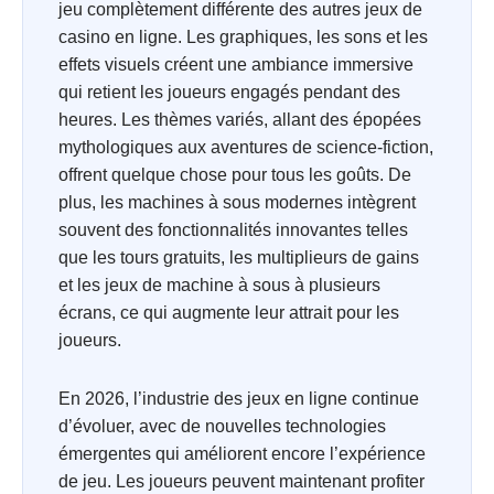
jeu complètement différente des autres jeux de
casino en ligne. Les graphiques, les sons et les
effets visuels créent une ambiance immersive
qui retient les joueurs engagés pendant des
heures. Les thèmes variés, allant des épopées
mythologiques aux aventures de science-fiction,
offrent quelque chose pour tous les goûts. De
plus, les machines à sous modernes intègrent
souvent des fonctionnalités innovantes telles
que les tours gratuits, les multiplieurs de gains
et les jeux de machine à sous à plusieurs
écrans, ce qui augmente leur attrait pour les
joueurs.
En 2026, l’industrie des jeux en ligne continue
d’évoluer, avec de nouvelles technologies
émergentes qui améliorent encore l’expérience
de jeu. Les joueurs peuvent maintenant profiter