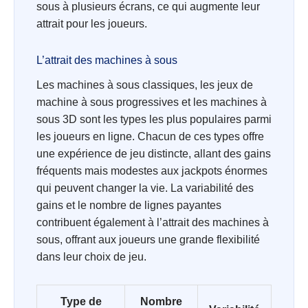
sous à plusieurs écrans, ce qui augmente leur
attrait pour les joueurs.
L’attrait des machines à sous
Les machines à sous classiques, les jeux de
machine à sous progressives et les machines à
sous 3D sont les types les plus populaires parmi
les joueurs en ligne. Chacun de ces types offre
une expérience de jeu distincte, allant des gains
fréquents mais modestes aux jackpots énormes
qui peuvent changer la vie. La variabilité des
gains et le nombre de lignes payantes
contribuent également à l’attrait des machines à
sous, offrant aux joueurs une grande flexibilité
dans leur choix de jeu.
Type de
Nombre