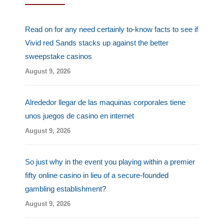
Read on for any need certainly to-know facts to see if
Vivid red Sands stacks up against the better
sweepstake casinos
August 9, 2026
Alrededor llegar de las maquinas corporales tiene
unos juegos de casino en internet
August 9, 2026
So just why in the event you playing within a premier
fifty online casino in lieu of a secure-founded
gambling establishment?
August 9, 2026