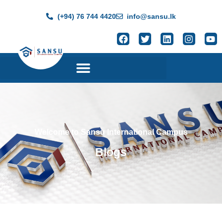
Skip
(+94) 76 744 4420
info@sansu.lk
to
content
F
T
L
I
Y
a
w
i
n
o
c
i
n
s
u
e
t
k
t
t
b
t
e
a
u
o
e
d
g
b
o
r
i
r
e
k
n
a
m
Welcome to Sansu International Campus
Blogs