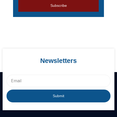
address
Subscribe
Newsletters
Email
Submit