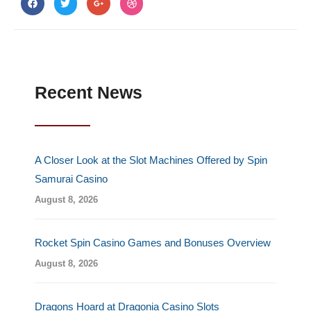
a
w
o
r
c
i
o
i
e
t
g
b
b
t
l
b
o
e
e
b
o
r
-
l
k
p
e
l
u
Recent News
s
-
g
A Closer Look at the Slot Machines Offered by Spin
Samurai Casino
August 8, 2026
Rocket Spin Casino Games and Bonuses Overview
August 8, 2026
Dragons Hoard at Dragonia Casino Slots