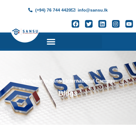
Skip
(+94) 76 744 4420
info@sansu.lk
to
content
F
T
L
I
Y
a
w
i
n
o
c
i
n
s
u
e
t
k
t
t
b
t
e
a
u
o
e
d
g
b
o
r
i
r
e
k
n
a
m
Welcome to Sansu International Campus
Blogs