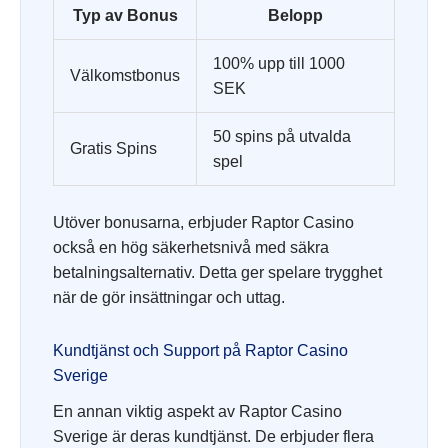
Typ av Bonus
Belopp
100% upp till 1000
Välkomstbonus
SEK
50 spins på utvalda
Gratis Spins
spel
Utöver bonusarna, erbjuder Raptor Casino
också en hög säkerhetsnivå med säkra
betalningsalternativ. Detta ger spelare trygghet
när de gör insättningar och uttag.
Kundtjänst och Support på Raptor Casino
Sverige
En annan viktig aspekt av Raptor Casino
Sverige är deras kundtjänst. De erbjuder flera