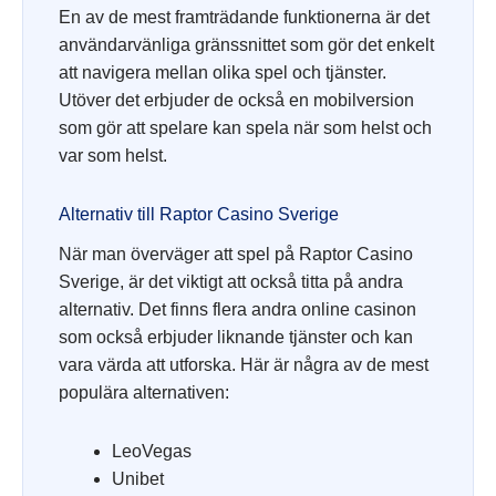
En av de mest framträdande funktionerna är det
användarvänliga gränssnittet som gör det enkelt
att navigera mellan olika spel och tjänster.
Utöver det erbjuder de också en mobilversion
som gör att spelare kan spela när som helst och
var som helst.
Alternativ till Raptor Casino Sverige
När man överväger att spel på Raptor Casino
Sverige, är det viktigt att också titta på andra
alternativ. Det finns flera andra online casinon
som också erbjuder liknande tjänster och kan
vara värda att utforska. Här är några av de mest
populära alternativen:
LeoVegas
Unibet