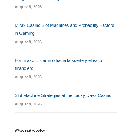
August 8, 2026
Mirax Casino Slot Machines and Probability Factors
in Gaming
August 8, 2026
Fortunazo El camino hacia la suerte y el éxito
financiero
August 8, 2026
Slot Machine Strategies at the Lucky Days Casino
August 8, 2026
Contacts