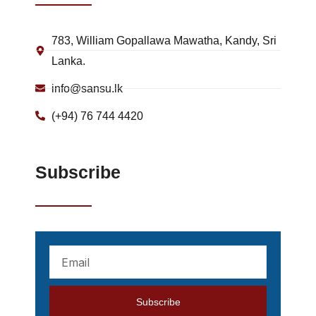
783, William Gopallawa Mawatha, Kandy, Sri
Lanka.
info@sansu.lk
(+94) 76 744 4420
Subscribe
Your
mail
address
Subscribe