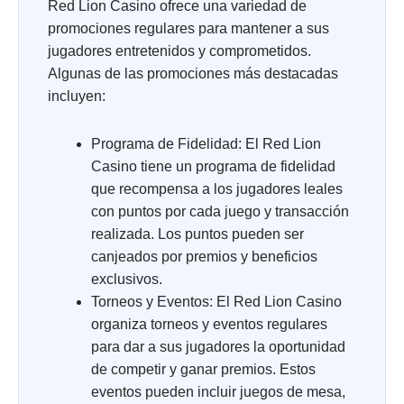
Red Lion Casino ofrece una variedad de
promociones regulares para mantener a sus
jugadores entretenidos y comprometidos.
Algunas de las promociones más destacadas
incluyen:
Programa de Fidelidad: El Red Lion
Casino tiene un programa de fidelidad
que recompensa a los jugadores leales
con puntos por cada juego y transacción
realizada. Los puntos pueden ser
canjeados por premios y beneficios
exclusivos.
Torneos y Eventos: El Red Lion Casino
organiza torneos y eventos regulares
para dar a sus jugadores la oportunidad
de competir y ganar premios. Estos
eventos pueden incluir juegos de mesa,