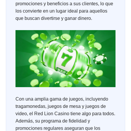
promociones y beneficios a sus clientes, lo que
los convierte en un lugar ideal para aquellos
que buscan divertirse y ganar dinero.
Con una amplia gama de juegos, incluyendo
tragamonedas, juegos de mesa y juegos de
video, el Red Lion Casino tiene algo para todos.
Además, su programa de fidelidad y
promociones regulares aseguran que los