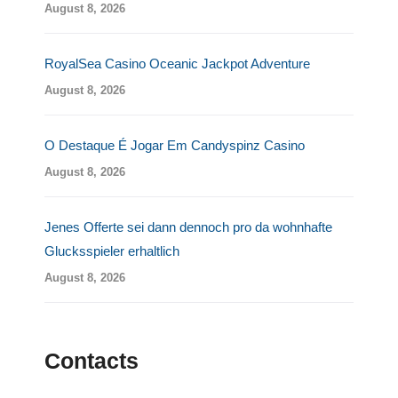
August 8, 2026
RoyalSea Casino Oceanic Jackpot Adventure
August 8, 2026
O Destaque É Jogar Em Candyspinz Casino
August 8, 2026
Jenes Offerte sei dann dennoch pro da wohnhafte
Glucksspieler erhaltlich
August 8, 2026
Contacts