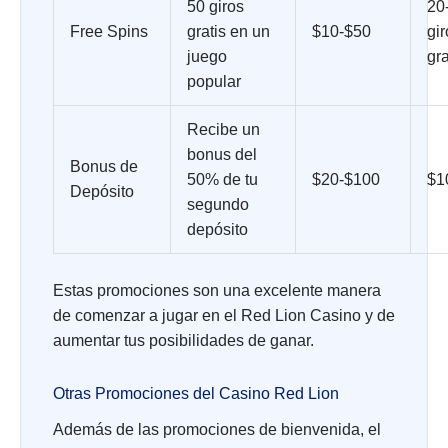
50 giros
20
Free Spins
gratis en un
$10-$50
gir
juego
gra
popular
Recibe un
bonus del
Bonus de
50% de tu
$20-$100
$1
Depósito
segundo
depósito
Estas promociones son una excelente manera
de comenzar a jugar en el Red Lion Casino y de
aumentar tus posibilidades de ganar.
Otras Promociones del Casino Red Lion
Además de las promociones de bienvenida, el