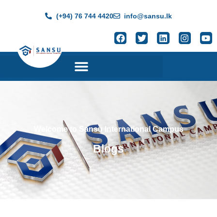
Skip
(+94) 76 744 4420
info@sansu.lk
to
content
F
T
L
I
Y
a
w
i
n
o
c
i
n
s
u
e
t
k
t
t
b
t
e
a
u
o
e
d
g
b
o
r
i
r
e
k
n
a
m
Welcome to Sansu International Campus
Blogs