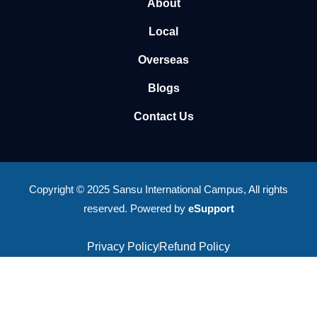
About
Local
Overseas
Blogs
Contact Us
Copyright © 2025 Sansu International Campus, All rights
reserved. Powered by
eSupport
Privacy Policy
Refund Policy