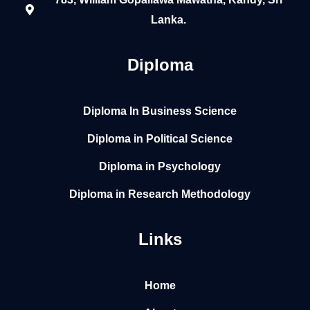
Lanka.
Diploma
Diploma In Business Science
Diploma in Political Science
Diploma in Psychology
Diploma in Research Methodology
Links
Home