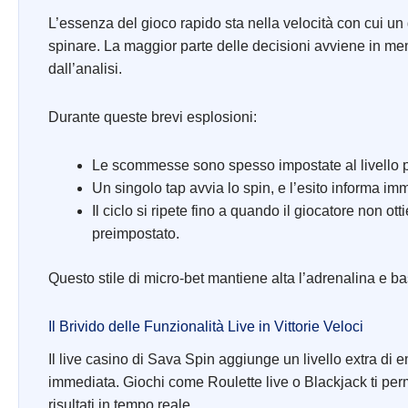
L’essenza del gioco rapido sta nella velocità con cui 
spinare. La maggior parte delle decisioni avviene in men
dall’analisi.
Durante queste brevi esplosioni:
Le scommesse sono spesso impostate al livello p
Un singolo tap avvia lo spin, e l’esito informa 
Il ciclo si ripete fino a quando il giocatore non ot
preimpostato.
Questo stile di micro‑bet mantiene alta l’adrenalina e ba
Il Brivido delle Funzionalità Live in Vittorie Veloci
Il live casino di Sava Spin aggiunge un livello extra di
immediata. Giochi come Roulette live o Blackjack ti pe
risultati in tempo reale.