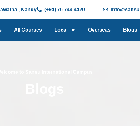
Mawatha , Kandy
(+94) 76 744 4420
info@sansu.
s
All Courses
Local
Overseas
Blogs
elcome to Sansu International Campus
Blogs