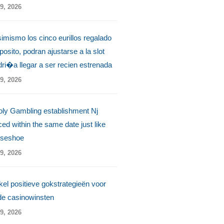
9, 2026
imismo los cinco eurillos regalado
eposito, podran ajustarse a la slot
ri�a llegar a ser recien estrenada
9, 2026
ly Gambling establishment Nj
ced within the same date just like
rseshoe
9, 2026
el positieve gokstrategieën voor
de casinowinsten
9, 2026