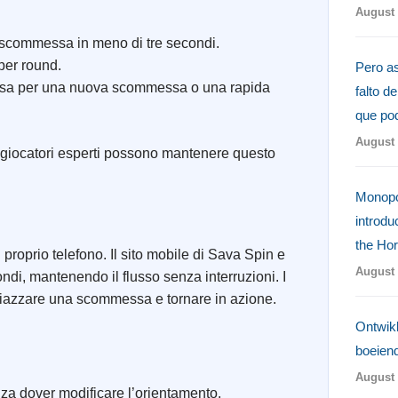
August 
a scommessa in meno di tre secondi.
 per round.
Pero as
ausa per una nuova scommessa o una rapida
falto d
que pod
August 
 i giocatori esperti possono mantenere questo
Monopo
introdu
the Ho
l proprio telefono. Il sito mobile di Sava Spin e
August 
ndi, mantenendo il flusso senza interruzioni. I
o piazzare una scommessa e tornare in azione.
Ontwikk
boeien
August 
enza dover modificare l’orientamento.