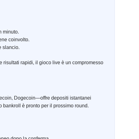
n minuto.
ene coinvolto.
 slancio.
risultati rapidi, il gioco live è un compromesso
tecoin, Dogecoin—offre depositi istantanei
tuo bankroll è pronto per il prossimo round.
taneo dopo la conferma.