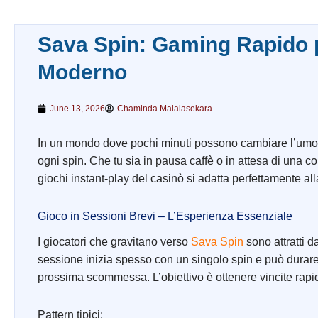
Sava Spin: Gaming Rapido p
Moderno
June 13, 2026
Chaminda Malalasekara
In un mondo dove pochi minuti possono cambiare l’umore
ogni spin. Che tu sia in pausa caffè o in attesa di una cor
giochi instant‑play del casinò si adatta perfettamente all
Gioco in Sessioni Brevi – L’Esperienza Essenziale
I giocatori che gravitano verso
Sava Spin
sono attratti 
sessione inizia spesso con un singolo spin e può durare
prossima scommessa. L’obiettivo è ottenere vincite rapi
Pattern tipici: