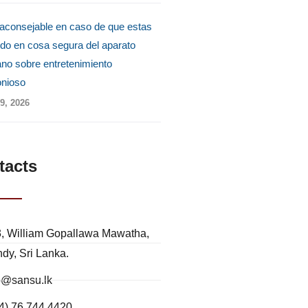
aconsejable en caso de que estas
do en cosa segura del aparato
ano sobre entretenimiento
nioso
9, 2026
tacts
, William Gopallawa Mawatha,
dy, Sri Lanka.
o@sansu.lk
4) 76 744 4420