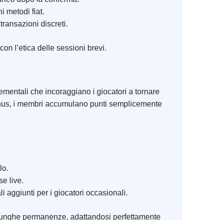
i metodi fiat.
transazioni discreti.
con l’etica delle sessioni brevi.
ementali che incoraggiano i giocatori a tornare
onus, i membri accumulano punti semplicemente
lo.
e live.
i aggiunti per i giocatori occasionali.
lunghe permanenze, adattandosi perfettamente