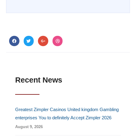
F
T
G
D
a
w
o
r
c
i
o
i
e
t
g
b
b
t
l
b
o
e
e
b
o
r
-
l
k
p
e
l
u
Recent News
s
-
g
Greatest Zimpler Casinos United kingdom Gambling
enterprises You to definitely Accept Zimpler 2026
August 9, 2026