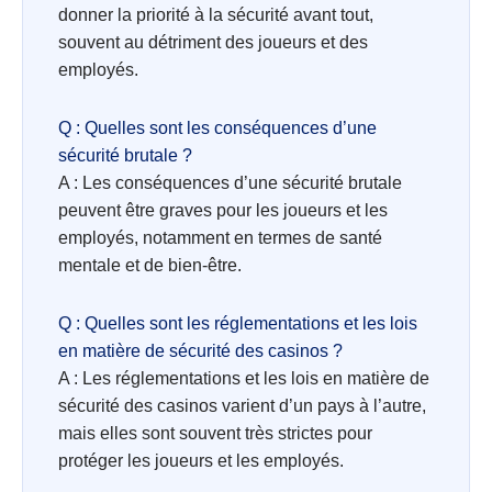
donner la priorité à la sécurité avant tout,
souvent au détriment des joueurs et des
employés.
Q : Quelles sont les conséquences d’une
sécurité brutale ?
A : Les conséquences d’une sécurité brutale
peuvent être graves pour les joueurs et les
employés, notamment en termes de santé
mentale et de bien-être.
Q : Quelles sont les réglementations et les lois
en matière de sécurité des casinos ?
A : Les réglementations et les lois en matière de
sécurité des casinos varient d’un pays à l’autre,
mais elles sont souvent très strictes pour
protéger les joueurs et les employés.