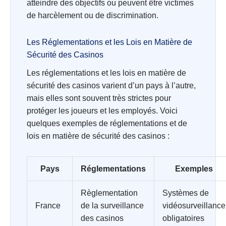
atteindre des objectifs ou peuvent être victimes
de harcèlement ou de discrimination.
Les Réglementations et les Lois en Matière de
Sécurité des Casinos
Les réglementations et les lois en matière de
sécurité des casinos varient d’un pays à l’autre,
mais elles sont souvent très strictes pour
protéger les joueurs et les employés. Voici
quelques exemples de réglementations et de
lois en matière de sécurité des casinos :
Pays
Réglementations
Exemples
Règlementation
Systèmes de
France
de la surveillance
vidéosurveillance
des casinos
obligatoires