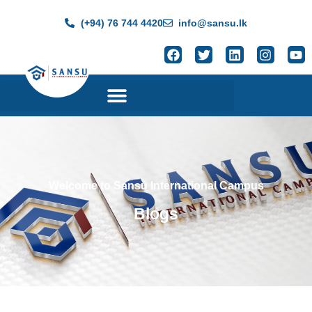
Skip
(+94) 76 744 4420
info@sansu.lk
to
content
F
T
L
I
Y
a
w
i
n
o
c
i
n
s
u
e
t
k
t
t
b
t
e
a
u
o
e
d
g
b
o
r
i
r
e
k
n
a
m
Welcome to Sansu International Campus
Blogs