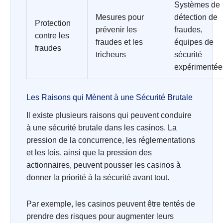
Systèmes de
Mesures pour
détection de
Protection
prévenir les
fraudes,
contre les
fraudes et les
équipes de
fraudes
tricheurs
sécurité
expérimentée
Les Raisons qui Mènent à une Sécurité Brutale
Il existe plusieurs raisons qui peuvent conduire
à une sécurité brutale dans les casinos. La
pression de la concurrence, les réglementations
et les lois, ainsi que la pression des
actionnaires, peuvent pousser les casinos à
donner la priorité à la sécurité avant tout.
Par exemple, les casinos peuvent être tentés de
prendre des risques pour augmenter leurs