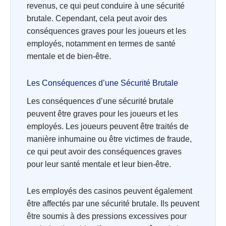
revenus, ce qui peut conduire à une sécurité
brutale. Cependant, cela peut avoir des
conséquences graves pour les joueurs et les
employés, notamment en termes de santé
mentale et de bien-être.
Les Conséquences d’une Sécurité Brutale
Les conséquences d’une sécurité brutale
peuvent être graves pour les joueurs et les
employés. Les joueurs peuvent être traités de
manière inhumaine ou être victimes de fraude,
ce qui peut avoir des conséquences graves
pour leur santé mentale et leur bien-être.
Les employés des casinos peuvent également
être affectés par une sécurité brutale. Ils peuvent
être soumis à des pressions excessives pour