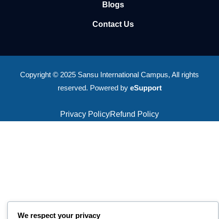
Blogs
Contact Us
Copyright © 2025 Sansu International Campus, All rights
reserved. Powered by
eSupport
Privacy Policy
Refund Policy
We respect your privacy