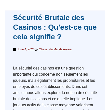
Sécurité Brutale des
Casinos : Qu’est-ce que
cela signifie ?
June 4, 2026
Chaminda Malalasekara
La sécurité des casinos est une question
importante qui concerne non seulement les
joueurs, mais également les propriétaires et les
employés de ces établissements. Dans cet
article, nous allons explorer la notion de sécurité
brutale des casinos et ce qu’elle implique. Les
joueurs actifs de la classe moyenne valorisent