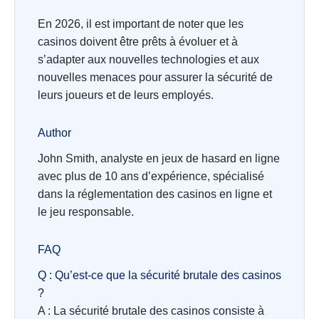
En 2026, il est important de noter que les
casinos doivent être prêts à évoluer et à
s’adapter aux nouvelles technologies et aux
nouvelles menaces pour assurer la sécurité de
leurs joueurs et de leurs employés.
Author
John Smith, analyste en jeux de hasard en ligne
avec plus de 10 ans d’expérience, spécialisé
dans la réglementation des casinos en ligne et
le jeu responsable.
FAQ
Q : Qu’est-ce que la sécurité brutale des casinos
?
A : La sécurité brutale des casinos consiste à