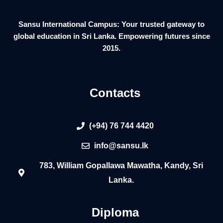
Sansu International Campus: Your trusted gateway to
global education in Sri Lanka. Empowering futures since
2015.
Contacts
(+94) 76 744 4420
info@sansu.lk
783, William Gopallawa Mawatha, Kandy, Sri
Lanka.
Diploma