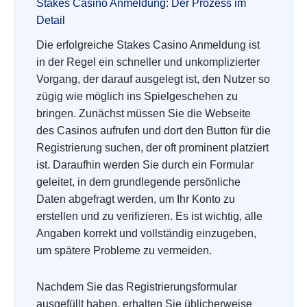
Stakes Casino Anmeldung: Der Prozess im
Detail
Die erfolgreiche Stakes Casino Anmeldung ist
in der Regel ein schneller und unkomplizierter
Vorgang, der darauf ausgelegt ist, den Nutzer so
zügig wie möglich ins Spielgeschehen zu
bringen. Zunächst müssen Sie die Webseite
des Casinos aufrufen und dort den Button für die
Registrierung suchen, der oft prominent platziert
ist. Daraufhin werden Sie durch ein Formular
geleitet, in dem grundlegende persönliche
Daten abgefragt werden, um Ihr Konto zu
erstellen und zu verifizieren. Es ist wichtig, alle
Angaben korrekt und vollständig einzugeben,
um spätere Probleme zu vermeiden.
Nachdem Sie das Registrierungsformular
ausgefüllt haben, erhalten Sie üblicherweise