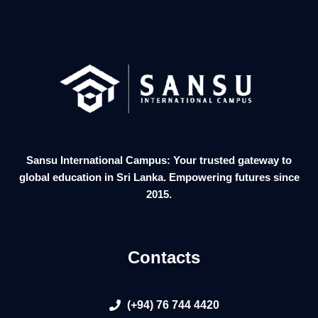
Sansu International Campus: Your trusted gateway to
global education in Sri Lanka. Empowering futures since
2015.
Contacts
(+94) 76 744 4420