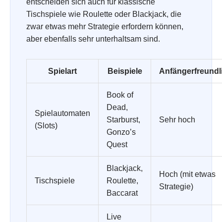
entscheiden sich auch für klassische
Tischspiele wie Roulette oder Blackjack, die
zwar etwas mehr Strategie erfordern können,
aber ebenfalls sehr unterhaltsam sind.
Spielart
Beispiele
Anfängerfreundl
Book of
Dead,
Spielautomaten
Starburst,
Sehr hoch
(Slots)
Gonzo’s
Quest
Blackjack,
Hoch (mit etwas
Tischspiele
Roulette,
Strategie)
Baccarat
Live