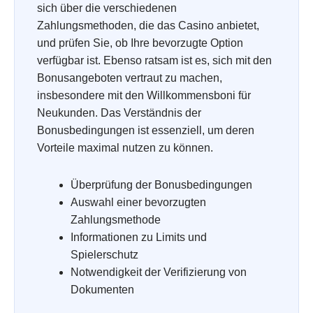
sich über die verschiedenen
Zahlungsmethoden, die das Casino anbietet,
und prüfen Sie, ob Ihre bevorzugte Option
verfügbar ist. Ebenso ratsam ist es, sich mit den
Bonusangeboten vertraut zu machen,
insbesondere mit den Willkommensboni für
Neukunden. Das Verständnis der
Bonusbedingungen ist essenziell, um deren
Vorteile maximal nutzen zu können.
Überprüfung der Bonusbedingungen
Auswahl einer bevorzugten
Zahlungsmethode
Informationen zu Limits und
Spielerschutz
Notwendigkeit der Verifizierung von
Dokumenten