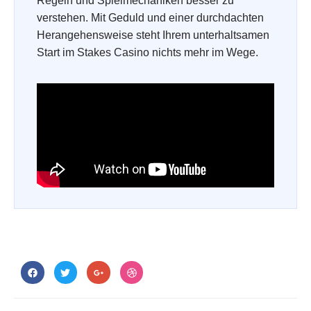
Regeln und Spielmechaniken besser zu
verstehen. Mit Geduld und einer durchdachten
Herangehensweise steht Ihrem unterhaltsamen
Start im Stakes Casino nichts mehr im Wege.
F
T
G
D
a
w
o
r
c
i
o
i
e
t
g
b
b
t
l
b