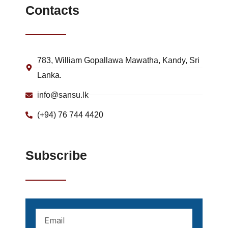
Contacts
783, William Gopallawa Mawatha, Kandy, Sri
Lanka.
info@sansu.lk
(+94) 76 744 4420
Subscribe
Your