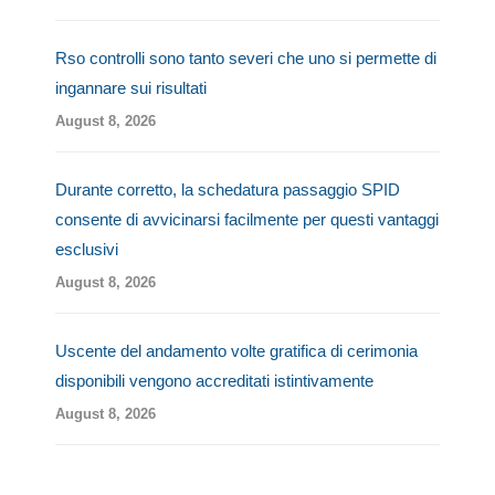
Rso controlli sono tanto severi che uno si permette di
ingannare sui risultati
August 8, 2026
Durante corretto, la schedatura passaggio SPID
consente di avvicinarsi facilmente per questi vantaggi
esclusivi
August 8, 2026
Uscente del andamento volte gratifica di cerimonia
disponibili vengono accreditati istintivamente
August 8, 2026