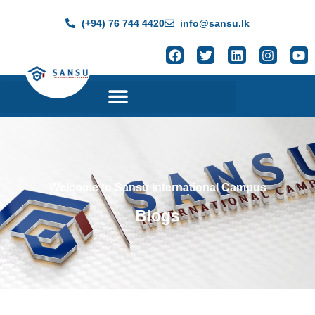
Skip
(+94) 76 744 4420
info@sansu.lk
to
content
F
T
L
I
Y
a
w
i
n
o
c
i
n
s
u
e
t
k
t
t
b
t
e
a
u
o
e
d
g
b
o
r
i
r
e
k
n
a
m
Welcome to Sansu International Campus
Blogs