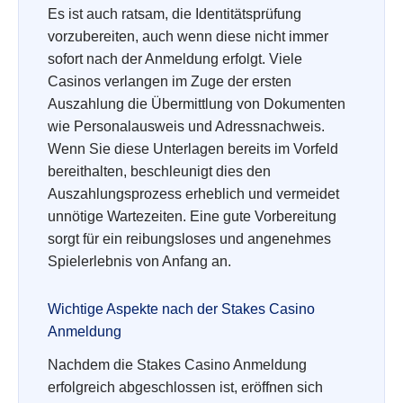
Es ist auch ratsam, die Identitätsprüfung
vorzubereiten, auch wenn diese nicht immer
sofort nach der Anmeldung erfolgt. Viele
Casinos verlangen im Zuge der ersten
Auszahlung die Übermittlung von Dokumenten
wie Personalausweis und Adressnachweis.
Wenn Sie diese Unterlagen bereits im Vorfeld
bereithalten, beschleunigt dies den
Auszahlungsprozess erheblich und vermeidet
unnötige Wartezeiten. Eine gute Vorbereitung
sorgt für ein reibungsloses und angenehmes
Spielerlebnis von Anfang an.
Wichtige Aspekte nach der Stakes Casino
Anmeldung
Nachdem die Stakes Casino Anmeldung
erfolgreich abgeschlossen ist, eröffnen sich