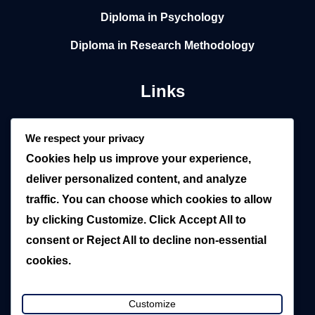
Diploma in Psychology
Diploma in Research Methodology
Links
Home
We respect your privacy
Cookies help us improve your experience,
About
deliver personalized content, and analyze
Local
traffic. You can choose which cookies to allow
by clicking
Customize
. Click
Accept All
to
Overseas
consent or
Reject All
to decline non-essential
Blogs
cookies.
Contact Us
Customize