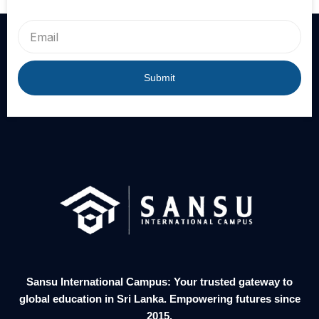
Email
Submit
Sansu International Campus: Your trusted gateway to
global education in Sri Lanka. Empowering futures since
2015.