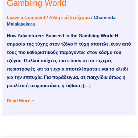
Gambling World
Succeed
in
Leave a Comment
/
Αθλητικό Στοίχημα
/
Chaminda
the
Malalasekara
Gambling
How Adventurers Succeed in the Gambling World Η
World
σημασία της τύχης στον τζόγο Η τύχη αποτελεί έναν από
τους πιο καθοριστικούς παράγοντες στον κόσμο του
τζόγου. Πολλοί παίχτες πιστεύουν ότι οι τυχερές
περιστροφές και τα τυχαία αποτελέσματα είναι το κλειδί
για την επιτυχία. Για παράδειγμα, σε παιχνίδια όπως η
ρουλέτα ή τα φρουτάκια, η έκβαση […]
Read More »