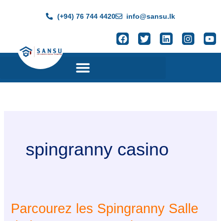
Skip
(+94) 76 744 4420
info@sansu.lk
to
content
F
T
L
I
Y
a
w
i
n
o
c
i
n
s
u
e
t
k
t
t
b
t
e
a
u
o
e
d
g
b
o
r
i
r
e
k
n
a
m
spingranny casino
Parcourez les Spingranny Salle
Parcourez
les