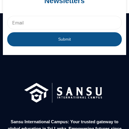
Newsletters
Email
Submit
Sansu International Campus: Your trusted gateway to
global education in Sri Lanka. Empowering futures since