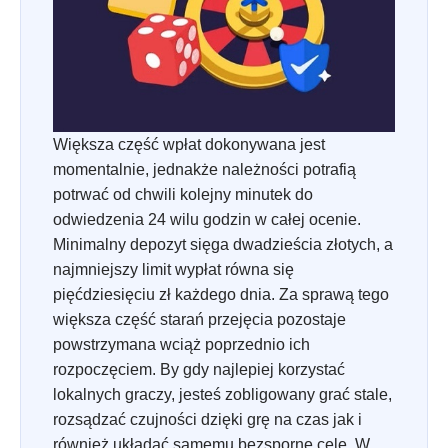
Większa część wpłat dokonywana jest
momentalnie, jednakże należności potrafią
potrwać od chwili kolejny minutek do
odwiedzenia 24 wilu godzin w całej ocenie.
Minimalny depozyt sięga dwadzieścia złotych, a
najmniejszy limit wypłat równa się
pięćdziesięciu zł każdego dnia. Za sprawą tego
większa część starań przejęcia pozostaje
powstrzymana wciąż poprzednio ich
rozpoczęciem. By gdy najlepiej korzystać
lokalnych graczy, jesteś zobligowany grać stale,
rozsądzać czujności dzięki grę na czas jak i
również układać samemu bezsporne cele. W