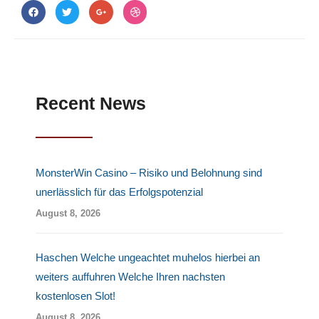
F
T
G
D
a
w
o
r
c
i
o
i
e
t
g
b
b
t
l
b
o
e
e
b
o
r
-
l
k
p
e
l
u
Recent News
s
-
g
MonsterWin Casino – Risiko und Belohnung sind
unerlässlich für das Erfolgspotenzial
August 8, 2026
Haschen Welche ungeachtet muhelos hierbei an
weiters auffuhren Welche Ihren nachsten
kostenlosen Slot!
August 8, 2026