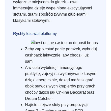
wyłącznie miejscem do gierek – owe
immersyjna dzieje wypełniona ekscytującymi
slotami, grami spośród żywymi krupierami i
klasykami stołowymi.
Rychły festiwal platformy
Żeby zaprzestać partię porażek, wybuduj
cashback faktycznie, aby chodził już
sam.
A w celu wybitniej immersyjnego
praktykę, zajrzyj na wykonywane kasyno
dzięki energicznie, dokąd możesz grać
obok prawdziwych krupierów przy grach
choćby takich jak On-line Baccarat oraz
Dream Catcher.
Najistotniejsze sloty przy propozycji
AmunRa Casino prezentują RTP