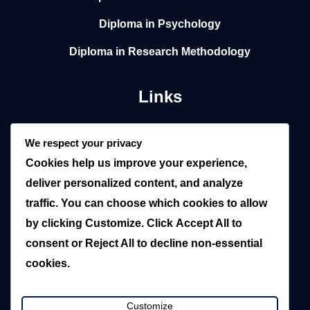
Diploma in Psychology
Diploma in Research Methodology
Links
Home
We respect your privacy
Cookies help us improve your experience,
About
deliver personalized content, and analyze
Local
traffic. You can choose which cookies to allow
by clicking
Customize
. Click
Accept All
to
Overseas
consent or
Reject All
to decline non-essential
Blogs
cookies.
Contact Us
Customize