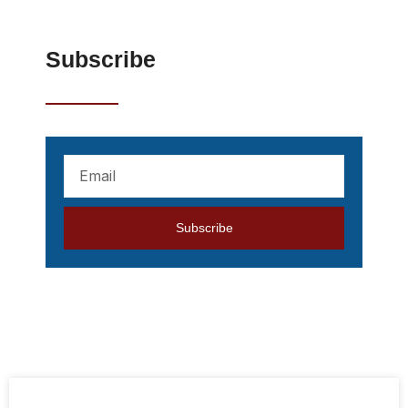
Subscribe
Your
mail
address
Subscribe