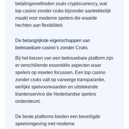
betalingsmethoden zoals cryptocurrency, wat
top casino zonder cruks bijzonder aantrekkelijk
maakt voor moderne spelers die waarde
hechten aan flexibiliteit.
De belangrijkste eigenschappen van
betrouwbare casino’s zonder Cruks
Bij het kiezen van een betrouwbare platform zijn
er verschillende essentiële aspecten waar
spelers op moeten focussen. Een top casino
zonder cruks valt op vanwege transparantie,
eerlijke spelvoorwaarden en uitstekende
klantenservice die Nederlandse spelers
ondersteunt.
De beste platforms bieden een beveiligde
speelomgeving met moderne