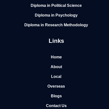
Diploma in Political Science
Diploma in Psychology
Diploma in Research Methodology
Links
Home
About
Local
Overseas
Blogs
Contact Us