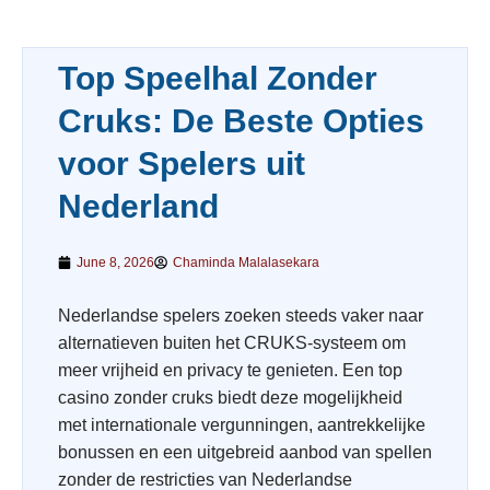
Top Speelhal Zonder
Cruks: De Beste Opties
voor Spelers uit
Nederland
June 8, 2026
Chaminda Malalasekara
Nederlandse spelers zoeken steeds vaker naar
alternatieven buiten het CRUKS-systeem om
meer vrijheid en privacy te genieten. Een top
casino zonder cruks biedt deze mogelijkheid
met internationale vergunningen, aantrekkelijke
bonussen en een uitgebreid aanbod van spellen
zonder de restricties van Nederlandse