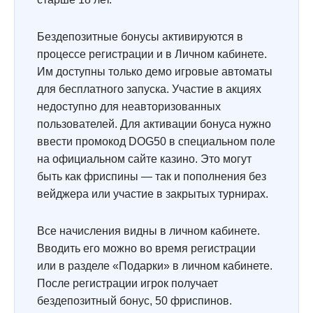
Бездепозитные бонусы активируются в
процессе регистрации и в Личном кабинете.
Им доступны только демо игровые автоматы
для бесплатного запуска. Участие в акциях
недоступно для неавторизованных
пользователей. Для активации бонуса нужно
ввести промокод DOG50 в специальном поле
на официальном сайте казино. Это могут
быть как фриспины — так и пополнения без
вейджера или участие в закрытых турнирах.
Все начисления видны в личном кабинете.
Вводить его можно во время регистрации
или в разделе «Подарки» в личном кабинете.
После регистрации игрок получает
бездепозитный бонус, 50 фриспинов.