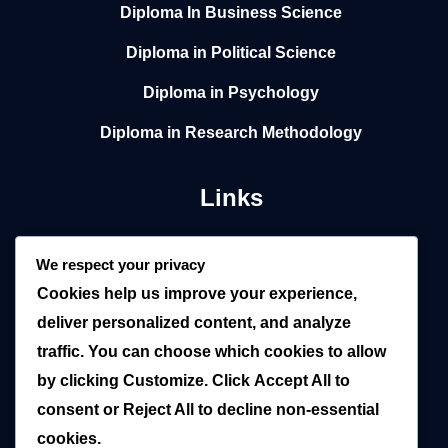
Diploma In Business Science
Diploma in Political Science
Diploma in Psychology
Diploma in Research Methodology
Links
Home
We respect your privacy
Cookies help us improve your experience,
About
deliver personalized content, and analyze
Local
traffic. You can choose which cookies to allow
by clicking
Customize
. Click
Accept All
to
Overseas
consent or
Reject All
to decline non-essential
Blogs
cookies.