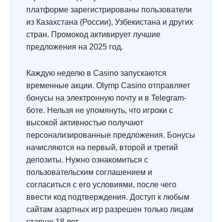
платформе зарегистрированы пользователи
из Казахстана (России), Узбекистана и других
стран. Промокод активирует лучшие
предложения на 2025 год.
Каждую неделю в Casino запускаются
временные акции. Olymp Casino отправляет
бонусы на электронную почту и в Telegram-
боте. Нельзя не упомянуть, что игроки с
высокой активностью получают
персонализированные предложения. Бонусы
начисляются на первый, второй и третий
депозиты. Нужно ознакомиться с
пользовательским соглашением и
согласиться с его условиями, после чего
ввести код подтверждения. Доступ к любым
сайтам азартных игр разрешен только лицам
старше 18 лет.