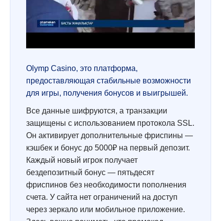
Olymp Casino, это платформа,
предоставляющая стабильные возможности
для игры, получения бонусов и выигрышей.
Все данные шифруются, а транзакции
защищены с использованием протокола SSL.
Он активирует дополнительные фриспины —
кэшбек и бонус до 5000₽ на первый депозит.
Каждый новый игрок получает
бездепозитный бонус — пятьдесят
фриспинов без необходимости пополнения
счета. У сайта нет ограничений на доступ
через зеркало или мобильное приложение.