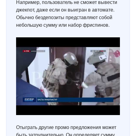
Например, пользователь не сможет вывести
джекпот, даже если он выигран в автомате.
Обычно бездепозиты представляют собой
небольшую сумму или набор фриспинов.
Отыграть другие промо предложения может
быть затруднительно. Он определяет сумму,