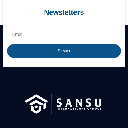
Newsletters
Email
Submit