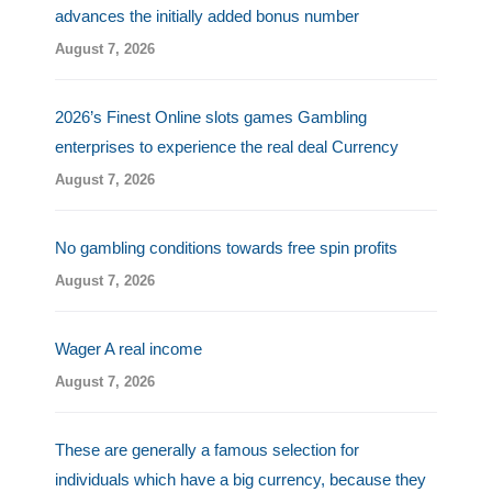
advances the initially added bonus number
August 7, 2026
2026’s Finest Online slots games Gambling
enterprises to experience the real deal Currency
August 7, 2026
No gambling conditions towards free spin profits
August 7, 2026
Wager A real income
August 7, 2026
These are generally a famous selection for
individuals which have a big currency, because they