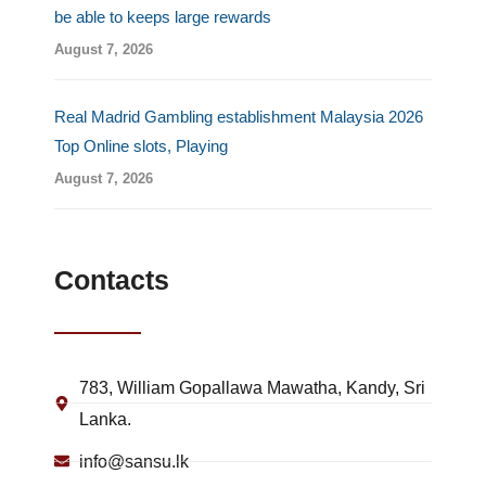
be able to keeps large rewards
August 7, 2026
Real Madrid Gambling establishment Malaysia 2026
Top Online slots, Playing
August 7, 2026
Contacts
783, William Gopallawa Mawatha, Kandy, Sri
Lanka.
info@sansu.lk