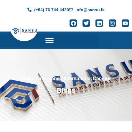
Skip
(+94) 76 744 4420
info@sansu.lk
to
content
F
T
L
I
Y
a
w
i
n
o
c
i
n
s
u
e
t
k
t
t
b
t
e
a
u
o
e
d
g
b
o
r
i
r
e
k
n
a
m
Welcome to Sansu International Campus
Blogs