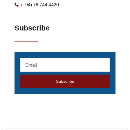
(+94) 76 744 4420
Subscribe
Your
mail
address
Subscribe