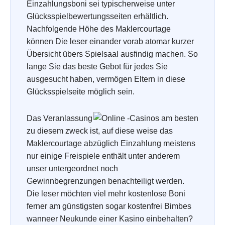
Einzahlungsboni sei typischerweise unter
Glücksspielbewertungsseiten erhältlich.
Nachfolgende Höhe des Maklercourtage
können Die leser einander vorab atomar kurzer
Übersicht übers Spielsaal ausfindig machen. So
lange Sie das beste Gebot für jedes Sie
ausgesucht haben, vermögen Eltern in diese
Glücksspielseite möglich sein.
Das Veranlassung
zu diesem zweck ist, auf diese weise das
Maklercourtage abzüglich Einzahlung meistens
nur einige Freispiele enthält unter anderem
unser untergeordnet noch
Gewinnbegrenzungen benachteiligt werden.
Die leser möchten viel mehr kostenlose Boni
ferner am günstigsten sogar kostenfrei Bimbes
wanneer Neukunde einer Kasino einbehalten?