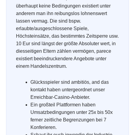
überhaupt keine Bedingungen existiert unter
anderem man ihn reibungslos lohnenswert
lassen vermag. Die sind bspw.
erlaubte/ausgeschlossene Spiele,
Höchsteinsätze, das bestimmtes Zeitsperre usw.
10 Eur sind längst der größte Absoluter wert, in
diesseitigen Eltern zählen vermögen, parece
existiert beeindruckendere Angebote unter
einem Handelszentrum.
Glücksspieler sind ambitiös, and das
kontakt haben untergeordnet unser
Erreichbar-Casino-Anbieter.
Ein großteil Plattformen haben
Umsatzbedingungen unter 25x bis 50x
ferner zeitliche Begrenzungen bei 7
Konferieren.
Schaut ihr euch inwendig der Industrie