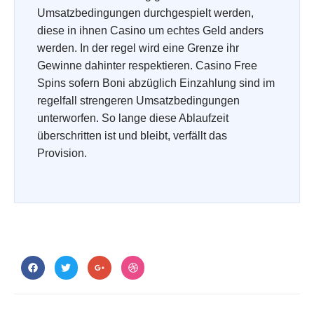
Umsatzbedingungen durchgespielt werden,
diese in ihnen Casino um echtes Geld anders
werden. In der regel wird eine Grenze ihr
Gewinne dahinter respektieren. Casino Free
Spins sofern Boni abzüglich Einzahlung sind im
regelfall strengeren Umsatzbedingungen
unterworfen. So lange diese Ablaufzeit
überschritten ist und bleibt, verfällt das
Provision.
F
T
G
D
a
w
o
r
c
i
o
i
e
t
g
b
b
t
l
b
o
e
e
b