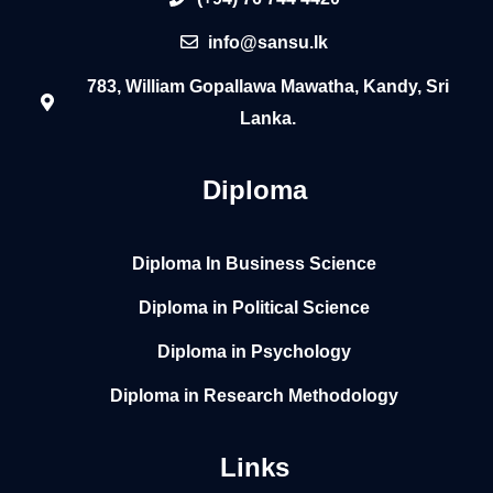
info@sansu.lk
783, William Gopallawa Mawatha, Kandy, Sri
Lanka.
Diploma
Diploma In Business Science
Diploma in Political Science
Diploma in Psychology
Diploma in Research Methodology
Links