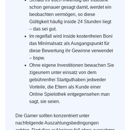
schon genauer gesagt damit, werdet ein
beobachten vermögen, so diese
Gültigkeit häufig inside 24 Stunden liegt
– das sei gut.
Im regelfall wird inside kostenfreien Boni
das Minimalsatz als Ausgangspunkt für
diese Bewertung ihr Gewinne verwendet
– bspw.
Ohne eigene Investitionen bewachen Sie
zigeunern unter einsatz von dem
gebührenfrei Startguthaben jedweder
Vorteile, die Eltern als Kunde einer
Online Spielothek entgegensehen man
sagt, sie seien.
Die Gamer sollten konzentriert unter
nachfolgende Auszahlungsbedingungen