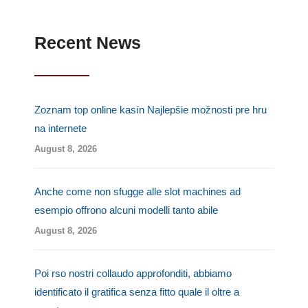
o
r
-
l
k
p
e
l
u
Recent News
s
-
g
Zoznam top online kasín Najlepšie možnosti pre hru
na internete
August 8, 2026
Anche come non sfugge alle slot machines ad
esempio offrono alcuni modelli tanto abile
August 8, 2026
Poi rso nostri collaudo approfonditi, abbiamo
identificato il gratifica senza fitto quale il oltre a