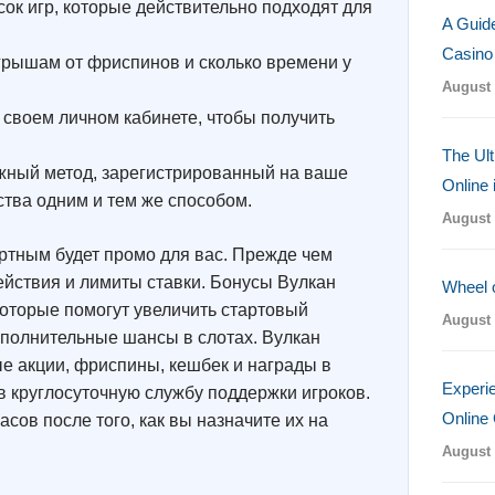
ок игр, которые действительно подходят для
A Guide
Casino
грышам от фриспинов и сколько времени у
August 
 своем личном кабинете, чтобы получить
The Ult
ежный метод, зарегистрированный на ваше
Online 
ства одним и тем же способом.
August 
ртным будет промо для вас. Прежде чем
действия и лимиты ставки. Бонусы Вулкан
Wheel o
оторые помогут увеличить стартовый
August 
ополнительные шансы в слотах. Вулкан
е акции, фриспины, кешбек и награды в
Experie
 в круглосуточную службу поддержки игроков.
Online
асов после того, как вы назначите их на
August 