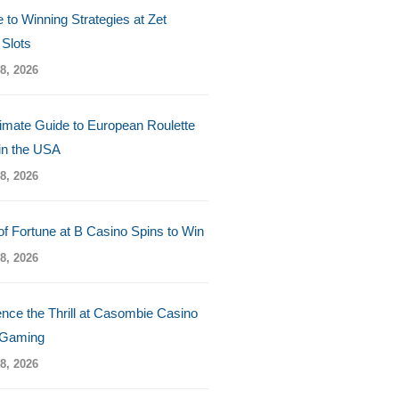
 to Winning Strategies at Zet
 Slots
8, 2026
imate Guide to European Roulette
in the USA
8, 2026
f Fortune at B Casino Spins to Win
8, 2026
nce the Thrill at Casombie Casino
 Gaming
8, 2026