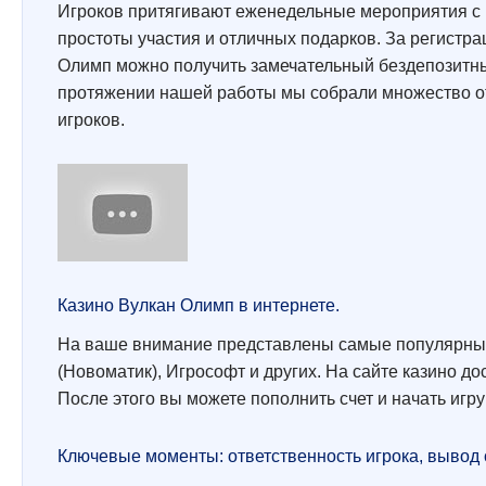
Игроков притягивают еженедельные мероприятия с
простоты участия и отличных подарков. За регистр
Олимп можно получить замечательный бездепозитны
протяжении нашей работы мы собрали множество отз
игроков.
Казино Вулкан Олимп в интернете.
На ваше внимание представлены самые популярные
(Новоматик), Игрософт и других. На сайте казино д
После этого вы можете пополнить счет и начать игру
Ключевые моменты: ответственность игрока, вывод 