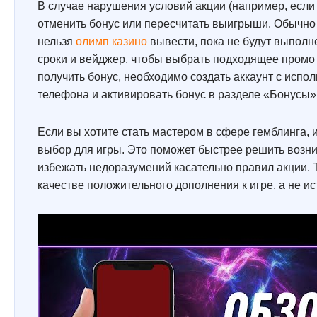
В случае нарушения условий акции (например, если
отменить бонус или пересчитать выигрыши. Обычно
нельзя
олимп казино
вывести, пока не будут выполн
сроки и вейджер, чтобы выбрать подходящее промо 
получить бонус, необходимо создать аккаунт с исп
телефона и активировать бонус в разделе «Бонусы»
Если вы хотите стать мастером в сфере гемблинга, 
выбор для игры. Это поможет быстрее решить возн
избежать недоразумений касательно правил акции. 
качестве положительного дополнения к игре, а не и