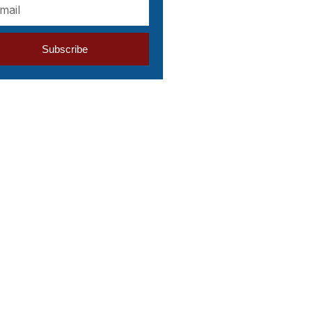
r
l
ress
Subscribe