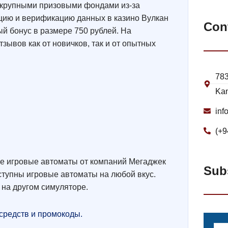
 крупными призовыми фондами из-за
ацию и верификацию данных в казино Вулкан
Con
й бонус в размере 750 рублей. На
ывов как от новичков, так и от опытных
783
Kan
inf
(+9
 игровые автоматы от компаний Мегаджек
Sub
оступны игровые автоматы на любой вкус.
 на другом симуляторе.
средств и промокоды.