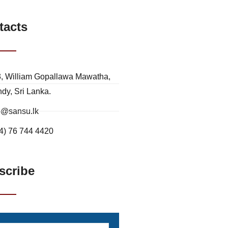
tacts
, William Gopallawa Mawatha,
dy, Sri Lanka.
o@sansu.lk
4) 76 744 4420
scribe