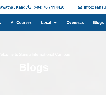
Mawatha , Kandy
(+94) 76 744 4420
info@sansu.
s
All Courses
Local
Overseas
Blogs
elcome to Sansu International Campus
Blogs