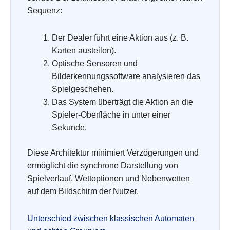
Sequenz:
Der Dealer führt eine Aktion aus (z. B.
Karten austeilen).
Optische Sensoren und
Bilderkennungssoftware analysieren das
Spielgeschehen.
Das System überträgt die Aktion an die
Spieler-Oberfläche in unter einer
Sekunde.
Diese Architektur minimiert Verzögerungen und
ermöglicht die synchrone Darstellung von
Spielverlauf, Wettoptionen und Nebenwetten
auf dem Bildschirm der Nutzer.
Unterschied zwischen klassischen Automaten