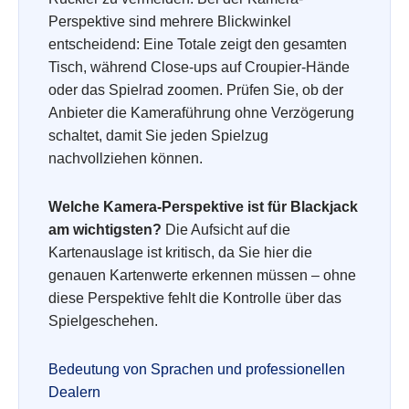
Perspektive sind mehrere Blickwinkel
entscheidend: Eine Totale zeigt den gesamten
Tisch, während Close-ups auf Croupier-Hände
oder das Spielrad zoomen. Prüfen Sie, ob der
Anbieter die Kameraführung ohne Verzögerung
schaltet, damit Sie jeden Spielzug
nachvollziehen können.
Welche Kamera-Perspektive ist für Blackjack
am wichtigsten?
Die Aufsicht auf die
Kartenauslage ist kritisch, da Sie hier die
genauen Kartenwerte erkennen müssen – ohne
diese Perspektive fehlt die Kontrolle über das
Spielgeschehen.
Bedeutung von Sprachen und professionellen
Dealern