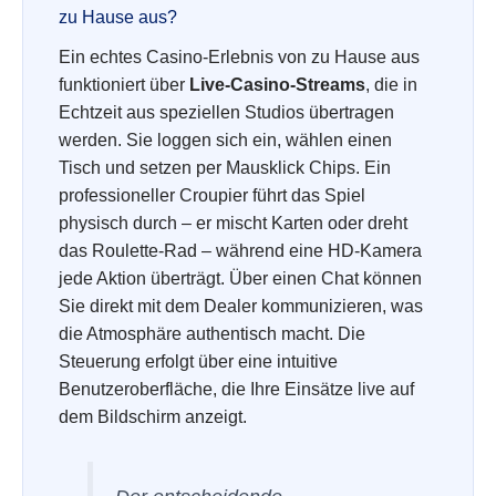
zu Hause aus?
Ein echtes Casino-Erlebnis von zu Hause aus
funktioniert über
Live-Casino-Streams
, die in
Echtzeit aus speziellen Studios übertragen
werden. Sie loggen sich ein, wählen einen
Tisch und setzen per Mausklick Chips. Ein
professioneller Croupier führt das Spiel
physisch durch – er mischt Karten oder dreht
das Roulette-Rad – während eine HD-Kamera
jede Aktion überträgt. Über einen Chat können
Sie direkt mit dem Dealer kommunizieren, was
die Atmosphäre authentisch macht. Die
Steuerung erfolgt über eine intuitive
Benutzeroberfläche, die Ihre Einsätze live auf
dem Bildschirm anzeigt.