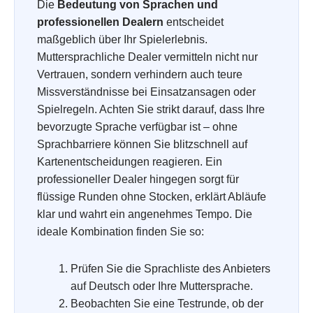
Die
Bedeutung von Sprachen und
professionellen Dealern
entscheidet
maßgeblich über Ihr Spielerlebnis.
Muttersprachliche Dealer vermitteln nicht nur
Vertrauen, sondern verhindern auch teure
Missverständnisse bei Einsatzansagen oder
Spielregeln. Achten Sie strikt darauf, dass Ihre
bevorzugte Sprache verfügbar ist – ohne
Sprachbarriere können Sie blitzschnell auf
Kartenentscheidungen reagieren. Ein
professioneller Dealer hingegen sorgt für
flüssige Runden ohne Stocken, erklärt Abläufe
klar und wahrt ein angenehmes Tempo. Die
ideale Kombination finden Sie so:
Prüfen Sie die Sprachliste des Anbieters
auf Deutsch oder Ihre Muttersprache.
Beobachten Sie eine Testrunde, ob der