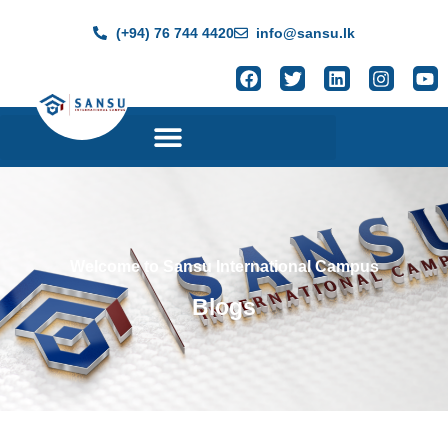
Skip
(+94) 76 744 4420
info@sansu.lk
to
content
F
T
L
I
Y
a
w
i
n
o
c
i
n
s
u
e
t
k
t
t
b
t
e
a
u
o
e
d
g
b
o
r
i
r
e
k
n
a
m
Welcome to Sansu International Campus
Blogs