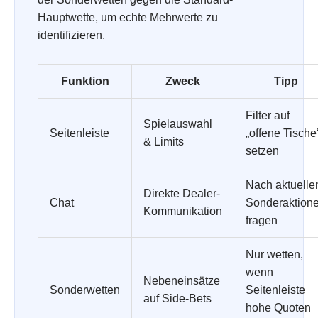
Hauptwette, um echte Mehrwerte zu
identifizieren.
Funktion
Zweck
Tipp
Filter auf
Spielauswahl
Seitenleiste
„offene Tische
& Limits
setzen
Nach aktuelle
Direkte Dealer-
Chat
Sonderaktion
Kommunikation
fragen
Nur wetten,
wenn
Nebeneinsätze
Sonderwetten
Seitenleiste
auf Side-Bets
hohe Quoten