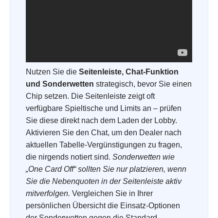
Nutzen Sie die
Seitenleiste, Chat-Funktion
und Sonderwetten
strategisch, bevor Sie einen
Chip setzen. Die Seitenleiste zeigt oft
verfügbare Spieltische und Limits an – prüfen
Sie diese direkt nach dem Laden der Lobby.
Aktivieren Sie den Chat, um den Dealer nach
aktuellen Tabelle-Vergünstigungen zu fragen,
die nirgends notiert sind.
Sonderwetten wie
„One Card Off“ sollten Sie nur platzieren, wenn
Sie die Nebenquoten in der Seitenleiste aktiv
mitverfolgen.
Vergleichen Sie in Ihrer
persönlichen Übersicht die Einsatz-Optionen
der Sonderwetten gegen die Standard-