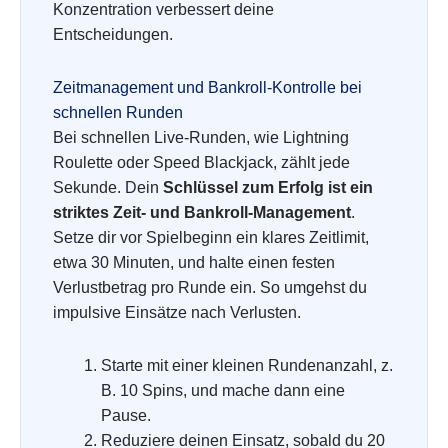
Konzentration verbessert deine
Entscheidungen.
Zeitmanagement und Bankroll-Kontrolle bei
schnellen Runden
Bei schnellen Live-Runden, wie Lightning
Roulette oder Speed Blackjack, zählt jede
Sekunde. Dein
Schlüssel zum Erfolg ist ein
striktes Zeit- und Bankroll-Management
.
Setze dir vor Spielbeginn ein klares Zeitlimit,
etwa 30 Minuten, und halte einen festen
Verlustbetrag pro Runde ein. So umgehst du
impulsive Einsätze nach Verlusten.
Starte mit einer kleinen Rundenanzahl, z.
B. 10 Spins, und mache dann eine
Pause.
Reduziere deinen Einsatz, sobald du 20