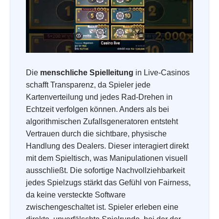
Die
menschliche Spielleitung
in Live-Casinos
schafft Transparenz, da Spieler jede
Kartenverteilung und jedes Rad-Drehen in
Echtzeit verfolgen können. Anders als bei
algorithmischen Zufallsgeneratoren entsteht
Vertrauen durch die sichtbare, physische
Handlung des Dealers. Dieser interagiert direkt
mit dem Spieltisch, was Manipulationen visuell
ausschließt. Die sofortige Nachvollziehbarkeit
jedes Spielzugs stärkt das Gefühl von Fairness,
da keine versteckte Software
zwischengeschaltet ist. Spieler erleben eine