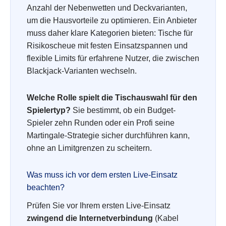
Anzahl der Nebenwetten und Deckvarianten,
um die Hausvorteile zu optimieren. Ein Anbieter
muss daher klare Kategorien bieten: Tische für
Risikoscheue mit festen Einsatzspannen und
flexible Limits für erfahrene Nutzer, die zwischen
Blackjack-Varianten wechseln.
Welche Rolle spielt die Tischauswahl für den
Spielertyp?
Sie bestimmt, ob ein Budget-
Spieler zehn Runden oder ein Profi seine
Martingale-Strategie sicher durchführen kann,
ohne an Limitgrenzen zu scheitern.
Was muss ich vor dem ersten Live-Einsatz
beachten?
Prüfen Sie vor Ihrem ersten Live-Einsatz
zwingend die Internetverbindung
(Kabel