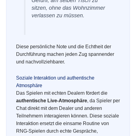
Gefühl, am selben Tisch zu
sitzen, ohne das Wohnzimmer
verlassen zu müssen.
Diese persönliche Note und die Echtheit der
Durchführung machen jeden Zug spannender
und nachvollziehbarer.
Soziale Interaktion und authentische
Atmosphäre
Das Spielen mit echten Dealern fördert die
authentische Live-Atmosphäre
, da Spieler per
Chat direkt mit dem Dealer und anderen
Teilnehmern interagieren können. Diese soziale
Interaktion ersetzt die einsame Routine von
RNG-Spielen durch echte Gespräche,