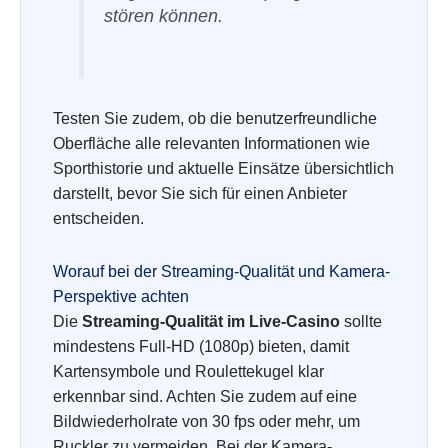
stören können.
Testen Sie zudem, ob die benutzerfreundliche
Oberfläche alle relevanten Informationen wie
Sporthistorie und aktuelle Einsätze übersichtlich
darstellt, bevor Sie sich für einen Anbieter
entscheiden.
Worauf bei der Streaming-Qualität und Kamera-
Perspektive achten
Die
Streaming-Qualität im Live-Casino
sollte
mindestens Full-HD (1080p) bieten, damit
Kartensymbole und Roulettekugel klar
erkennbar sind. Achten Sie zudem auf eine
Bildwiederholrate von 30 fps oder mehr, um
Ruckler zu vermeiden. Bei der Kamera-