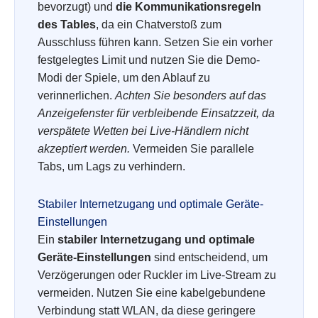
bevorzugt) und
die Kommunikationsregeln
des Tables
, da ein Chatverstoß zum
Ausschluss führen kann. Setzen Sie ein vorher
festgelegtes Limit und nutzen Sie die Demo-
Modi der Spiele, um den Ablauf zu
verinnerlichen.
Achten Sie besonders auf das
Anzeigefenster für verbleibende Einsatzzeit, da
verspätete Wetten bei Live-Händlern nicht
akzeptiert werden.
Vermeiden Sie parallele
Tabs, um Lags zu verhindern.
Stabiler Internetzugang und optimale Geräte-
Einstellungen
Ein
stabiler Internetzugang und optimale
Geräte-Einstellungen
sind entscheidend, um
Verzögerungen oder Ruckler im Live-Stream zu
vermeiden. Nutzen Sie eine kabelgebundene
Verbindung statt WLAN, da diese geringere