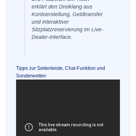
erklärt den Dreiklang aus
Kontoerstellung, Geldtransfer
und interaktiver
Sitzplatzreservierung im Live-
Dealer-Interface.
Tipps zur Seitenleiste, Chat-Funktion und
Sonderwetten