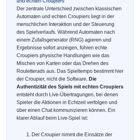
und echten Croupiers
Der zentrale Unterschied zwischen klassischen
Automaten und echten Croupiers liegt in der
menschlichen Interaktion und der Steuerung
des Spielverlaufs. Während Automaten nach
einem Zufallsgenerator (RNG) agieren und
Ergebnisse sofort anzeigen, führen echte
Croupiers physische Handlungen wie das
Mischen von Karten oder das Drehen des
Rouletterads aus. Das Spieltempo bestimmt hier
der Croupier, nicht die Software.
Die
Authentizität des Spiels mit echten Croupiers
entsteht durch Live-Übertragungen, bei denen
Spieler die Aktionen in Echtzeit verfolgen und
über einen Chat kommunizieren können. Ein
klarer Ablauf beim Live-Spiel ist:
Der Croupier nimmt die Einsätze der