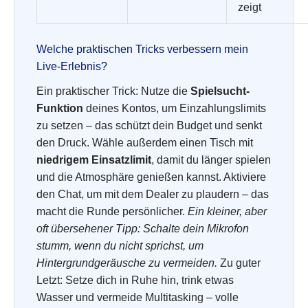
zeigt
Welche praktischen Tricks verbessern mein
Live-Erlebnis?
Ein praktischer Trick: Nutze die
Spielsucht-
Funktion
deines Kontos, um Einzahlungslimits
zu setzen – das schützt dein Budget und senkt
den Druck. Wähle außerdem einen Tisch mit
niedrigem Einsatzlimit
, damit du länger spielen
und die Atmosphäre genießen kannst. Aktiviere
den Chat, um mit dem Dealer zu plaudern – das
macht die Runde persönlicher.
Ein kleiner, aber
oft übersehener Tipp: Schalte dein Mikrofon
stumm, wenn du nicht sprichst, um
Hintergrundgeräusche zu vermeiden.
Zu guter
Letzt: Setze dich in Ruhe hin, trink etwas
Wasser und vermeide Multitasking – volle