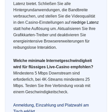
Latenz bietet. Schließen Sie alle
Hintergrundanwendungen, die Bandbreite
verbrauchen, und stellen Sie die Videoqualität
in den Casino-Einstellungen auf
niedrige Latenz
statt hohe Auflösung um. Aktualisieren Sie Ihre
Grafikkarten-Treiber und deaktivieren Sie
energieintensive Browsererweiterungen für
reibungslose Interaktion.
Welche minimale Internetgeschwindigkeit
wird für flüssiges Live-Casino empfohlen?
Mindestens 5 Mbps Downstream sind
erforderlich, bei 4K-Streams mindestens 25
Mbps. Testen Sie Ihre Verbindung vorab mit
einem Geschwindigkeitscheck.
Anmeldung, Einzahlung und Platzwahl am
Tisch erklärt